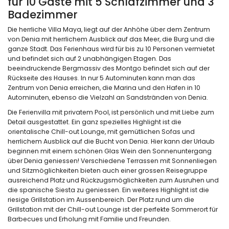
für 10 Gäste mit 5 Schlafzimmer und 3
Badezimmer
Die herrliche Villa Maya, liegt auf der Anhöhe über dem Zentrum
von Denia mit herrlichem Ausblick auf das Meer, die Burg und die
ganze Stadt. Das Ferienhaus wird für bis zu 10 Personen vermietet
und befindet sich auf 2 unabhängigen Etagen. Das
beeindruckende Bergmassiv des Montgo befindet sich auf der
Rückseite des Hauses. In nur 5 Autominuten kann man das
Zentrum von Denia erreichen, die Marina und den Hafen in 10
Autominuten, ebenso die Vielzahl an Sandstränden von Denia.
Die Ferienvilla mit privatem Pool, ist persönlich und mit Liebe zum
Detail ausgestattet. Ein ganz spezielles Highlight ist die
orientalische Chill-out Lounge, mit gemütlichen Sofas und
herrlichem Ausblick auf die Bucht von Denia. Hier kann der Urlaub
beginnen mit einem schönen Glas Wein den Sonnenuntergang
über Denia geniessen! Verschiedene Terrassen mit Sonnenliegen
und Sitzmöglichkeiten bieten auch einer grossen Reisegruppe
ausreichend Platz und Rückzugsmöglichkeiten zum Ausruhen und
die spanische Siesta zu geniessen. Ein weiteres Highlight ist die
riesige Grillstation im Aussenbereich. Der Platz rund um die
Grillstation mit der Chill-out Lounge ist der perfekte Sommerort für
Barbecues und Erholung mit Familie und Freunden.