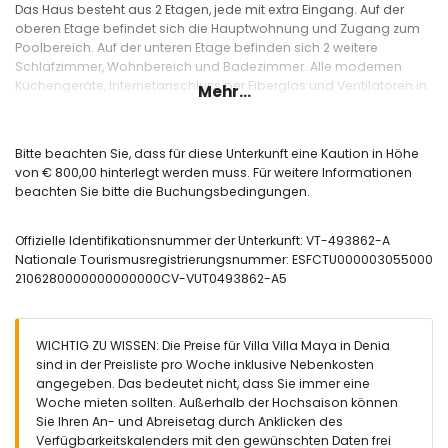
Das Haus besteht aus 2 Etagen, jede mit extra Eingang. Auf der
oberen Etage befindet sich die Hauptwohnung und Zugang zum
Poolbereich. Auf der unteren Etage befinden sich 2 weitere
Schlafzimmer, Wohnbereich und Badezimmer. Alle modernen
Küchengeräte, Internetanschluss per Fiberglas und Ventilatoren in
Mehr...
allen Schlafzimmern sind inklusive.
Bitte beachten Sie, dass für diese Unterkunft eine Kaution in Höhe
von € 800,00 hinterlegt werden muss.
Bitte beachten Sie, dass für diese Unterkunft eine Kaution in Höhe
von € 800,00 hinterlegt werden muss. Für weitere Informationen
Innenbereich Hauptetage (nur über Aussentreppe
beachten Sie bitte die Buchungsbedingungen.
zugänglich)
grosses Wohn- / Esszimmer mit Smart-TV, Meerblick und
Offizielle Identifikationsnummer der Unterkunft: VT-493862-A
Zugang zur Pool- und vorderen Terrasse
Nationale Tourismusregistrierungsnummer: ESFCTU000003055000
offene Küche mit allen Geräten und Bar
2106280000000000000CV-VUT0493862-A5
vordere Terrasse mit Lounge und Sitzgruppe
Hauptschlafzimmer, ensuite mit Ventilator und Doppelbett
180x200
Badezimmer ensuite mit Badewanne und Handbrause und
WICHTIG ZU WISSEN: Die Preise für Villa Villa Maya in Denia
Toilette
sind in der Preisliste pro Woche inklusive Nebenkosten
2 Schlafzimmer jeweils mit Doppelbett 140x200 und
angegeben. Das bedeutet nicht, dass Sie immer eine
Ventilator
Woche mieten sollten. Außerhalb der Hochsaison können
Badezimmer mit Dusche und Toilette
Sie Ihren An- und Abreisetag durch Anklicken des
Arbeitsbereich mit Meerblick
Verfügbarkeitskalenders mit den gewünschten Daten frei