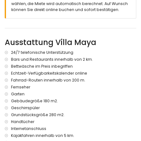
wählen, die Miete wird automatisch berechnet. Auf Wunsch
Innenbereich untere Etage
können Sie direkt online buchen und sofort bestätigen.
Wohnbereich mit TV
Schlafzimmer mit 2 Einzelbetten und Deckenventilator
Schlafzimmer mit 2 Einzelbetten und Deckenventilator
Badezimmer mit Dusche und Toilette
Ausstattung Villa Maya
Nebenraum mit Waschmaschine und Wäschetrockner
Aussenbereich und Grundstück Villa Maya
24/7 telefonische Unterstützung
privater Pool und Aussendusche mit Meerblick
Bars und Restaurants innerhalb von 2 km.
grosse gemauerte Grillstation und extra Kühlschrank
Bettwäsche im Preis inbegriffen
Orientalische Chill-out Lounge mit Meerblick
Echtzeit-Verfügbarkeitskalender online
verschiedene Bereiche mit Sonnenliegen und
Fahrrad-Routen innerhalb von 200 m.
Sitzmöglichkeiten
Fernseher
schöne mediterrane Bepflanzung mit Zitrusbäumen und
Garten
anderen typischen Pflanzen
überdachte Terrasse mit grossem Essplatz für 10 Personen
Gebäudegröße 180 m2.
total umzäuntes Grundstück am Hang
Geschirrspüler
privater Parkplatz auf dem Grundstück (steile Auffahrt !) mit
Grundstücksgröße 280 m2.
Treppenaufgang zum Pool und Wohnbereich
Handtücher
Ausstattungsmerkmale
Internetanschluss
Kajakfahren innerhalb von 5 km.
Wifi und Internetanschluss über Fiberglas