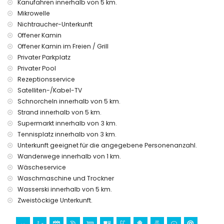
Kanufahren innerhalb von 5 km.
Smart-TV
Mikrowelle
Bügeleisen und Bügelbrett
Deckenventilatoren
Nichtraucher-Unterkunft
Waschmaschine und Wäschetrockner
Offener Kamin
Meerblick und Blick auf den Berg Montgo
Offener Kamin im Freien / Grill
Bettwäsche und Handtücher inklusive
Privater Parkplatz
wöchentlicher Wäschewechsel bei Aufenthalt über 7 Nächte
Privater Pool
inklusive
Rezeptionsservice
Kinderbett und Hochstuhl auf Anfrage
Satelliten-/Kabel-TV
Mehr Information
Schnorcheln innerhalb von 5 km.
nächster Ort Denia (innerhalb von 3 Kilometern der Villa)
Strand innerhalb von 5 km.
nächste(s) Ufer oder Küste innerhalb von 5 Kilometern der
Supermarkt innerhalb von 3 km.
Villa
Tennisplatz innerhalb von 3 km.
nächster Strand La Marineta Cassiana (innerhalb von 5
Unterkunft geeignet für die angegebene Personenanzahl.
Kilometern der Villa)
Wanderwege innerhalb von 1 km.
nächster Hafen Denia (innerhalb von 5 Kilometern der Villa)
Wäscheservice
nächster Flughafen Alicante (innerhalb von 100 Kilometern
der Villa)
Waschmaschine und Trockner
zweitnächster Flughafen Valencia (innerhalb von 100
Wasserski innerhalb von 5 km.
Kilometern der Villa)
Zweistöckige Unterkunft.
öffentliche Verkehrsmittel Bus innerhalb von 3 Kilometern
der Villa