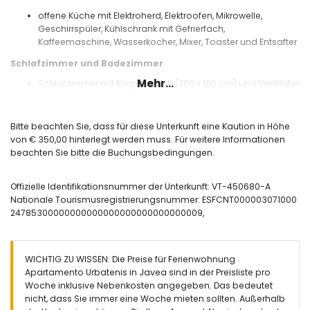
offene Küche mit Elektroherd, Elektroofen, Mikrowelle,
Geschirrspüler, Kühlschrank mit Gefrierfach,
Kaffeemaschine, Wasserkocher, Mixer, Toaster und Entsafter
Schlafzimmer und Badezimmer
Mehr...
Schlafzimmer mit Kingsize-Bett (200 x 180 cm) und Ventilator
Schlafzimmer mit 2 Einzelbetten, Ventilator und eigenem
Badezimmer
Schlafzimmer mit 2 Einzelbetten und Ventilator
Bitte beachten Sie, dass für diese Unterkunft eine Kaution in Höhe
Eigenes Badezimmer mit Waschbecken und Dusche
von € 350,00 hinterlegt werden muss. Für weitere Informationen
Badezimmer mit Waschbecken, Dusche und Haartrockner
beachten Sie bitte die Buchungsbedingungen.
Außenbereich des Apartments
Offizielle Identifikationsnummer der Unterkunft: VT-450680-A
eingezäuntes Grundstück
Nationale Tourismusregistrierungsnummer: ESFCNT000003071000
Weitere Informationen
24785300000000000000000000000000009,
Nächste Stadt: Javea (innerhalb von 3 Kilometern vom
Apartment)
Nächster Strand: El Arenal (innerhalb von 500 Metern vom
WICHTIG ZU WISSEN: Die Preise für Ferienwohnung
Apartment)
Apartamento Urbatenis in Javea sind in der Preisliste pro
Nächster Hafen: Puerto de Javea (innerhalb von 4
Woche inklusive Nebenkosten angegeben. Das bedeutet
Kilometern vom Apartment)
nicht, dass Sie immer eine Woche mieten sollten. Außerhalb