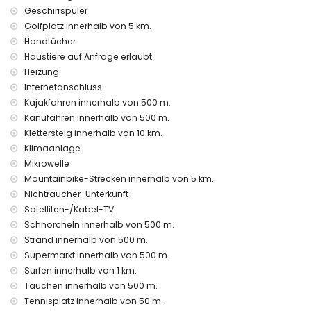
Geschirrspüler
Discothek, Nachtclub, Bar und Promenade (El Arenal)
Golfplatz innerhalb von 5 km.
(innerhalb von 500 Metern vom Apartment)
Kino (innerhalb von 5 Kilometern vom Apartment)
Handtücher
Haustiere auf Anfrage erlaubt.
Sehenswürdigkeiten und Kultur in Javea, Costa Blanca
Heizung
Museum und Kirche (innerhalb von 5 Kilometern von der
Internetanschluss
Unterkunft)
Kajakfahren innerhalb von 500 m.
Sport
Kanufahren innerhalb von 500 m.
Klettersteig innerhalb von 10 km.
Tennis, Kanufahren, Kajakfahren, Angeln, Tauchen,
Klimaanlage
Schnorcheln und Surfen (innerhalb von 1000 Metern vom
Mikrowelle
Apartment)
Golf (Club de Golf Javea), Wandern, Mountainbiken und
Mountainbike-Strecken innerhalb von 5 km.
Radfahren (innerhalb von 5 Kilometern vom Apartment)
Nichtraucher-Unterkunft
Pferdereiten und Klettern (innerhalb von 10 Kilometern vom
Satelliten-/Kabel-TV
Apartment)
Schnorcheln innerhalb von 500 m.
Strand innerhalb von 500 m.
Supermarkt innerhalb von 500 m.
Surfen innerhalb von 1 km.
Tauchen innerhalb von 500 m.
Tennisplatz innerhalb von 50 m.