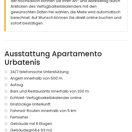
Nächster Flughafen: Alicante (innerhalb von 100 Kilometern
der Hochsaison können Sie Ihren An- und Abreisetag durch
vom Apartment)
Anklicken des Verfügbarkeitskalenders mit den
Zweitnächster Flughafen: Valencia (innerhalb von 100
gewünschten Daten frei wählen, die Miete wird automatisch
Kilometern vom Apartment)
berechnet. Auf Wunsch können Sie direkt online buchen und
Rauchen nicht erlaubt
sofort bestätigen.
Bitte erkundigen Sie sich, ob Haustiere erlaubt sind
Das Gebäude, in dem sich die Unterkunft befindet, hat einen
Aufzug.
Die Unterkunft ist sehr gut für Familien mit Kindern geeignet.
Ausstattung Apartamento
Ausstattungen und Dienstleistungen, die im Mietpreis des
Urbatenis
Apartments enthalten sind
Bügeleisen und Bügelbrett
24/7 telefonische Unterstützung
24-Stunden-Notdienst
Angeln innerhalb von 500 m.
Ausstattungen und Dienstleistungen gegen Aufpreis
Aufzug
Bars und Restaurants innerhalb von 200 m.
Internet (WiFi)
Echtzeit-Verfügbarkeitskalender online
Bettwäsche und Handtücher
Wäscheservice
Einstöckige Unterkunft.
Zentralheizung und Klimaanlage
Fahrrad-Routen innerhalb von 5 km.
Zusatzbett und Kinderbett/Reisebett (auf Anfrage)
Fernseher
Gebäude mit 6 Etagen
Unterhaltung und Freizeitaktivitäten für Ihren Urlaub in
Javea, Costa Blanca
Gebäudegröße 93 m2.