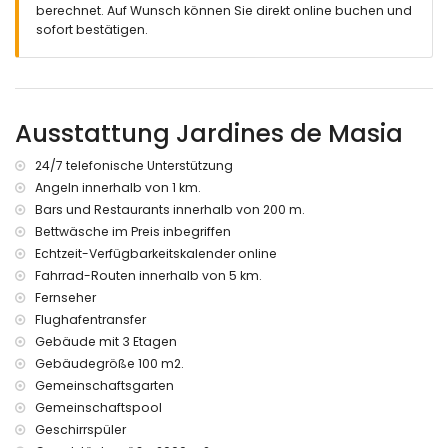
berechnet. Auf Wunsch können Sie direkt online buchen und
Lagunenförmiger Gemeinschaftspool mit den Maßen 25m x
sofort bestätigen.
14m und 2m Tiefe
Kinderpool
Gemeinschaftsgarten mit Rasen und Bäumen
Außendusche
Sitzbereich im Freien
Ausstattung Jardines de Masia
Gemeinschafts-Garagenplatz
Mehr Informationen
24/7 telefonische Unterstützung
Angeln innerhalb von 1 km.
Nächste Stadt: Javea (innerhalb von 2 Kilometern der
Bars und Restaurants innerhalb von 200 m.
Wohnung)
Nächstes Flussufer oder Küste: Mittelmeer (innerhalb von
Bettwäsche im Preis inbegriffen
1000 Metern der Wohnung)
Echtzeit-Verfügbarkeitskalender online
Nächster Strand: Arenal Strand (innerhalb von 1000 Metern
Fahrrad-Routen innerhalb von 5 km.
der Wohnung)
Fernseher
Nächster Hafen: La Fontana, Javea (innerhalb von 1000
Flughafentransfer
Metern der Wohnung)
Gebäude mit 3 Etagen
Nächster Park: Montgo, Javea (innerhalb von 2 Kilometern
Gebäudegröße 100 m2.
der Wohnung)
Nächster Flughafen: Alicante (innerhalb von 100 Kilometern
Gemeinschaftsgarten
der Wohnung)
Gemeinschaftspool
Zweitnächster Flughafen: Valencia (> 100 Kilometer)
Geschirrspüler
Öffentliche Verkehrsmittel in der Nähe: Bus innerhalb von 200