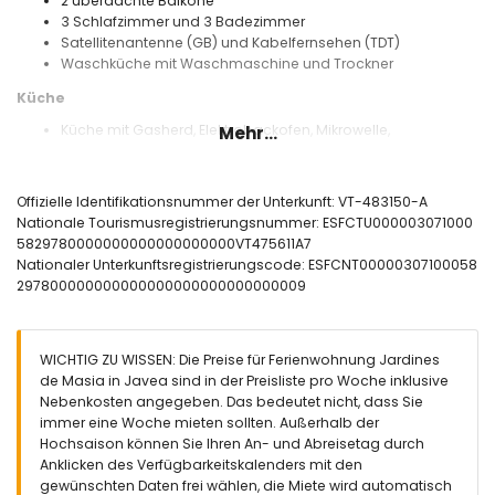
2 überdachte Balkone
3 Schlafzimmer und 3 Badezimmer
Satellitenantenne (GB) und Kabelfernsehen (TDT)
Waschküche mit Waschmaschine und Trockner
Küche
Küche mit Gasherd, Elektrobackofen, Mikrowelle,
Mehr...
Geschirrspüler, Kühlschrank, Gefrierschrank,
Kaffeemaschine, Wasserkocher, Mixer, Toaster und Entsafter
Offizielle Identifikationsnummer der Unterkunft: VT-483150-A
Schlafzimmer und Badezimmer
Nationale Tourismusregistrierungsnummer: ESFCTU000003071000
Schlafzimmer mit Queensize-Bett (Maße 200 x 150 cm)
5829780000000000000000000VT475611A7
Schlafzimmer mit 2 Einzelbetten (Maße 200 x 90 cm) und
Nationaler Unterkunftsregistrierungscode: ESFCNT00000307100058
eigenem Badezimmer
297800000000000000000000000000009
Schlafzimmer mit 2 Einzelbetten (Maße 200 x 80 cm) und
eigenem Badezimmer
Eigenes Badezimmer mit Einzelwaschbecken, Bad/Dusch-
WICHTIG ZU WISSEN: Die Preise für Ferienwohnung Jardines
Kombination und Toilette
de Masia in Javea sind in der Preisliste pro Woche inklusive
Eigenes Badezimmer mit Einzelwaschbecken, Dusche und
Nebenkosten angegeben. Das bedeutet nicht, dass Sie
Toilette
immer eine Woche mieten sollten. Außerhalb der
Badezimmer mit Einzelwaschbecken, Dusche und Toilette
Hochsaison können Sie Ihren An- und Abreisetag durch
Außenbereich der Wohnung
Anklicken des Verfügbarkeitskalenders mit den
gewünschten Daten frei wählen, die Miete wird automatisch
Großes und umzäuntes Grundstück