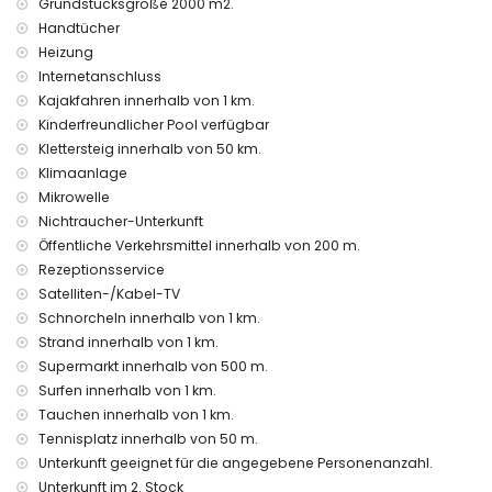
Grundstücksgröße 2000 m2.
Metern
Handtücher
Rauchen nicht erlaubt
Heizung
Haustiere sind nicht erlaubt
Die Unterkunft ist sehr gut geeignet für Familien mit Kindern
Internetanschluss
Kajakfahren innerhalb von 1 km.
Einrichtungen und Dienstleistungen, die im Mietpreis der
Kinderfreundlicher Pool verfügbar
Wohnung inbegriffen sind
Klettersteig innerhalb von 50 km.
Internet (WiFi)
Klimaanlage
Bügeleisen und Bügelbrett
Mikrowelle
Bettwäsche und Handtücher
Nichtraucher-Unterkunft
Empfangsdienst und 24-Stunden-Notdienst
Zentralheizung und Klimaanlage
Öffentliche Verkehrsmittel innerhalb von 200 m.
Rezeptionsservice
Einrichtungen und Dienstleistungen gegen Aufpreis
Satelliten-/Kabel-TV
Flughafenservice
Schnorcheln innerhalb von 1 km.
Zusatzbett und Kinderbetten/-gitter (auf Anfrage)
Strand innerhalb von 1 km.
Unterhaltungs- und Freizeitmöglichkeiten für Ihren Urlaub
Supermarkt innerhalb von 500 m.
in Javea, Costa Blanca
Surfen innerhalb von 1 km.
Tauchen innerhalb von 1 km.
Bar (innerhalb von 500 Metern vom Haus)
Tennisplatz innerhalb von 50 m.
Diskothek, Promenade (El Arenal und Javea) (innerhalb von
1000 Metern vom Haus)
Unterkunft geeignet für die angegebene Personenanzahl.
Kino (innerhalb von 5 Kilometern vom Haus)
Unterkunft im 2. Stock