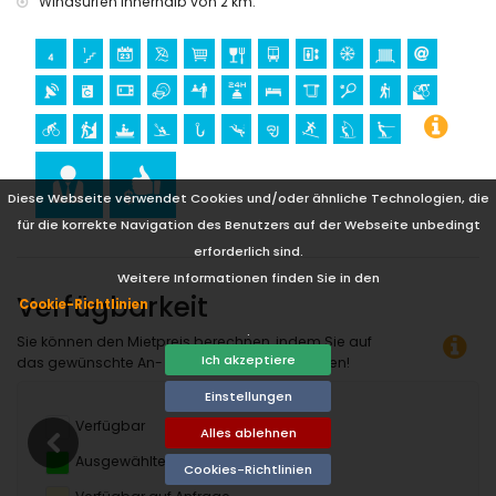
Windsurfen innerhalb von 2 km.
Windsurfen und Wasserski (innerhalb von 5 Kilometern von
der Wohnung)
Golf und Reiten (innerhalb von 10 Kilometern von der
Wohnung)
Diese Webseite verwendet Cookies und/oder ähnliche Technologien, die
für die korrekte Navigation des Benutzers auf der Webseite unbedingt
erforderlich sind.
Weitere Informationen finden Sie in den
Verfügbarkeit
Cookie-Richtlinien
.
Sie können den Mietpreis berechnen, indem Sie auf
Ich akzeptiere
das gewünschte An- und Abreisedatum klicken!
Einstellungen
Verfügbar
Alles ablehnen
Ausgewählte Termine
Cookies-Richtlinien