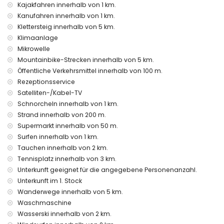
Kajakfahren innerhalb von 1 km.
Zusatzbett und Kinderbett/Babybett (auf Anfrage)
Kanufahren innerhalb von 1 km.
Unterhaltungs- und Freizeitaktivitäten für Ihren Urlaub in
Klettersteig innerhalb von 5 km.
Jávea, Costa Blanca
Klimaanlage
Bar, Promenade (Paseo Marítimo und Jávea) (innerhalb
Mikrowelle
von 500 Metern vom Haus)
Mountainbike-Strecken innerhalb von 5 km.
Kino (innerhalb von 1000 Metern vom Haus)
Öffentliche Verkehrsmittel innerhalb von 100 m.
Theater und Diskothek (innerhalb von 5 Kilometern vom
Rezeptionsservice
Haus)
Satelliten-/Kabel-TV
Sehenswürdigkeiten und Kultur in Jávea, Costa Blanca
Schnorcheln innerhalb von 1 km.
Strand innerhalb von 200 m.
Museum (Histórico de Jávea), Kirche (San Bartolomé,
Supermarkt innerhalb von 50 m.
Jávea), Ruine (Molinos de Viento, Jávea), Denkmal (Pueblo
Histórico, Jávea), architektonisches Gebäude (Histórico de
Surfen innerhalb von 1 km.
Jávea), historischer Ort (Pueblo Histórico und Jávea)
Tauchen innerhalb von 2 km.
(innerhalb von 5 Kilometern von der Unterkunft)
Tennisplatz innerhalb von 3 km.
Burg (Portal de la Vila und Dénia) (innerhalb von 25
Unterkunft geeignet für die angegebene Personenanzahl.
Kilometern von der Unterkunft)
Unterkunft im 1. Stock
Sport
Wanderwege innerhalb von 5 km.
Waschmaschine
Radfahren, Kanufahren, Kajakfahren, Schnorcheln und
Surfen (innerhalb von 1000 Metern von der Wohnung)
Wasserski innerhalb von 2 km.
Tennis, Wandern, Mountainbiking, Klettern, Angeln, Tauchen,