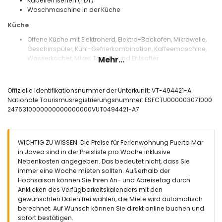
Kabelfernsehen (TDT)
Waschmaschine in der Küche
Küche
Offene Küche mit Elektroherd, Elektro-Backofen, Mikrowelle,
Geschirrspüler, Kühl-Gefrierkombination, Kaffeemaschine,
Wasserkocher, Mixer, Toaster und Entsafter
Mehr...
Schlafzimmer und Badezimmer
Schlafzimmer mit Doppelbett
Offizielle Identifikationsnummer der Unterkunft: VT-494421-A
Schlafzimmer mit 2 Einzelbetten und Ventilator
Nationale Tourismusregistrierungsnummer: ESFCTU000003071000
Badezimmer mit Einzelwaschbecken, Dusche und
2476310000000000000000VUT0494421-A7
Haartrockner
Außenbereich der Wohnung
WICHTIG ZU WISSEN: Die Preise für Ferienwohnung Puerto Mar
Umzäuntes Grundstück
in Javea sind in der Preisliste pro Woche inklusive
Nebenkosten angegeben. Das bedeutet nicht, dass Sie
Weitere Informationen
immer eine Woche mieten sollten. Außerhalb der
Nächster Ort: Jávea (innerhalb von 2 Kilometern von der
Hochsaison können Sie Ihren An- und Abreisetag durch
Wohnung)
Anklicken des Verfügbarkeitskalenders mit den
Nächstes Ufer oder Küste: das Mittelmeer, Jávea (innerhalb
gewünschten Daten frei wählen, die Miete wird automatisch
von 200 Metern von der Wohnung)
berechnet. Auf Wunsch können Sie direkt online buchen und
Nächster Strand: Playa de la Grava (innerhalb von 200
sofort bestätigen.