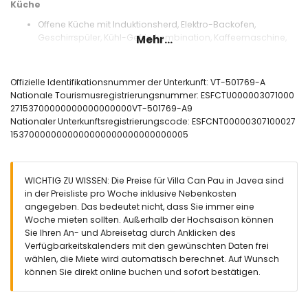
Küche
Offene Küche mit Induktionsherd, Elektro-Backofen,
Geschirrspüler, Kühl-Gefrierkombination, Kaffeemaschine,
Mehr...
Wasserkocher, Mixer, Toaster und Entsafter
Schlafzimmer und Badezimmer
Offizielle Identifikationsnummer der Unterkunft: VT-501769-A
2 Schlafzimmer mit Klimaanlage, jeweils mit Queensize-Bett
Nationale Tourismusregistrierungsnummer: ESFCTU000003071000
(Maße 200 x 160 cm) und eigenem Bad
27153700000000000000000VT-501769-A9
Schlafzimmer mit Klimaanlage und Queensize-Bett (Maße
Nationaler Unterkunftsregistrierungscode: ESFCNT00000307100027
200 x 160 cm)
153700000000000000000000000000005
Schlafzimmer mit Klimaanlage, 2 Einzelbetten (Maße 200 x
90 cm) und eigenem Bad
3 eigene Badezimmer, jeweils mit Einzelwaschbecken,
WICHTIG ZU WISSEN: Die Preise für Villa Can Pau in Javea sind
Dusche und WC
in der Preisliste pro Woche inklusive Nebenkosten
Badezimmer mit Einzelwaschbecken, Dusche und WC
angegeben. Das bedeutet nicht, dass Sie immer eine
Außenbereich der Villa
Woche mieten sollten. Außerhalb der Hochsaison können
Sie Ihren An- und Abreisetag durch Anklicken des
Großes und eingezäuntes Grundstück
Verfügbarkeitskalenders mit den gewünschten Daten frei
Privater Pool mit den Maßen 12 m x 5 m und einer Tiefe von
wählen, die Miete wird automatisch berechnet. Auf Wunsch
1,8 m
können Sie direkt online buchen und sofort bestätigen.
Wunderschöner Garten mit Rasen, Kies, Bäumen und
Gartenmöbeln mit Sonnenliegen
3 Terrassen, davon 1 überdacht