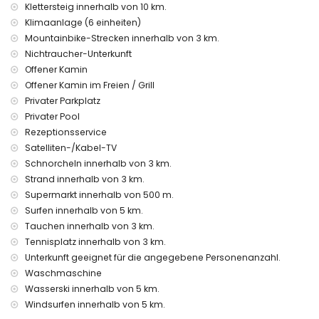
Klettersteig innerhalb von 10 km.
Villa inbegriffen sind
Klimaanlage (6 einheiten)
Internet (WiFi)
Mountainbike-Strecken innerhalb von 3 km.
Staubsauger und Bügeleisen mit Bügelbrett
Nichtraucher-Unterkunft
Bettwäsche und Handtücher
Offener Kamin
Empfangsdienst und 24-Stunden-Notdienst
Offener Kamin im Freien / Grill
Heizung und Klimaanlage
Privater Parkplatz
Einrichtungen und Dienstleistungen gegen Aufpreis
Privater Pool
Zusatzbett und Kinderbett (auf Anfrage)
Rezeptionsservice
Satelliten-/Kabel-TV
Unterhaltungs- und Freizeitaktivitäten für Ihren Urlaub in
Schnorcheln innerhalb von 3 km.
Jávea, Costa Blanca
Strand innerhalb von 3 km.
Diskothek, Bar und Promenade (Arenal Jávea) (innerhalb
Supermarkt innerhalb von 500 m.
von 5 Kilometern vom Haus)
Surfen innerhalb von 5 km.
Sehenswürdigkeiten und Kultur in Jávea, Costa Blanca
Tauchen innerhalb von 3 km.
Tennisplatz innerhalb von 3 km.
Museum (Histórico de Jávea), Ruine (Molinos de Viento,
Jávea) und architektonisches Gebäude (Histórico de
Unterkunft geeignet für die angegebene Personenanzahl.
Jávea) (innerhalb von 5 Kilometern von der Unterkunft)
Waschmaschine
Kirche (Virgen de Loreto, Puerto, Jávea), Denkmal (Pueblo de
Wasserski innerhalb von 5 km.
Jávea, Jávea) und historischer Ort (Pueblo de Jávea)
Windsurfen innerhalb von 5 km.
(innerhalb von 10 Kilometern von der Unterkunft)