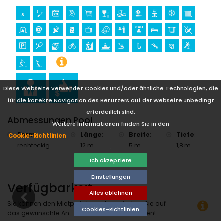
Burg (Portal de la Vila und Dénia) (innerhalb von 25
Kilometern von der Unterkunft)
Sport
Tennis, Mountainbiking, Radfahren, Kanufahren, Kajakfahren,
Angeln, Tauchen, Schnorcheln, Surfen, Windsurfen und
Wasserski (innerhalb von 5 Kilometern von der Villa)
Golf (Club de Golf Jávea), Reiten, Wandern und Klettern
(innerhalb von 10 Kilometern von der Villa)
Diese Webseite verwendet Cookies und/oder ähnliche Technologien, die
für die korrekte Navigation des Benutzers auf der Webseite unbedingt
erforderlich sind.
Abmessungen Pool
Weitere Informationen finden Sie in den
Form
:
Länge
:
Breite
:
Tiefe
:
Cookie-Richtlinien
rechteckig
12 m.
5 m.
1,8 m.
.
Ich akzeptiere
Einstellungen
Verfügbarkeit
Alles ablehnen
Sie können den Mietpreis berechnen, indem Sie auf
Cookies-Richtlinien
das gewünschte An- und Abreisedatum klicken!