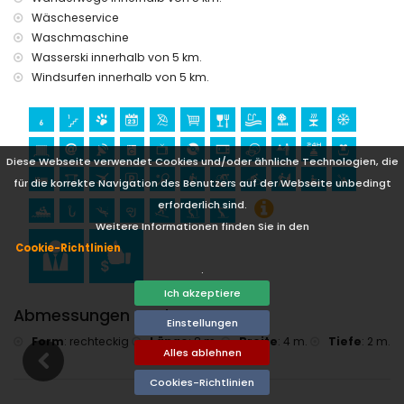
Kilometern von der Unterkunft)
Wäscheservice
Sport
Waschmaschine
Tennis (innerhalb von 1000 Metern von der Villa)
Wasserski innerhalb von 5 km.
Wandern, Mountainbiken, Radfahren, Klettern, Kanufahren,
Windsurfen innerhalb von 5 km.
Kajakfahren, Angeln, Tauchen, Schnorcheln, Surfen,
Windsurfen und Wasserski (innerhalb von 5 Kilometern von
der Villa)
Golf (Golf Club Jávea), Reiten und Rafting (innerhalb von 10
Kilometern von der Villa)
Diese Webseite verwendet Cookies und/oder ähnliche Technologien, die
für die korrekte Navigation des Benutzers auf der Webseite unbedingt
erforderlich sind.
Weitere Informationen finden Sie in den
Cookie-Richtlinien
.
Ich akzeptiere
Abmessungen Pool
Einstellungen
Form
:
rechteckig
Länge
:
8 m.
Breite
:
4 m.
Tiefe
:
2 m.
Alles ablehnen
Cookies-Richtlinien