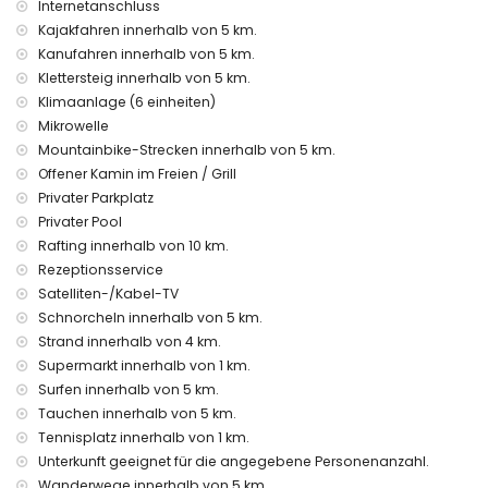
Rezeptionsservice und 24-Stunden-Notdienst
Internetanschluss
Zentralheizung und Klimaanlage
Kajakfahren innerhalb von 5 km.
Kanufahren innerhalb von 5 km.
Einrichtungen und Dienstleistungen gegen Aufpreis
Klettersteig innerhalb von 5 km.
Flughafentransfer
Klimaanlage (6 einheiten)
Wäscheservice
Mikrowelle
Zusatzbett und Kinderbetten/Kinderreisebetten (auf
Mountainbike-Strecken innerhalb von 5 km.
Anfrage)
Offener Kamin im Freien / Grill
Unterhaltung und Freizeitaktivitäten für Ihren Urlaub in
Privater Parkplatz
Jávea, Costa Blanca
Privater Pool
Kino, Theater, Promenade (Paseo El Arenal und Jávea)
Rafting innerhalb von 10 km.
(innerhalb von 5 Kilometern vom Haus)
Rezeptionsservice
Sehenswürdigkeiten und Kultur in Jávea, Costa Blanca
Satelliten-/Kabel-TV
Schnorcheln innerhalb von 5 km.
Museum (Histórico de Jávea, Jávea), Kirche (Virgen de
Strand innerhalb von 4 km.
Loreto, Puerto, Jávea), Denkmal (Pueblo de Jávea, Jávea),
Supermarkt innerhalb von 1 km.
architektonisches Gebäude (Histórico de Jávea, Jávea),
historischer Ort (Pueblo de Jávea und Jávea) (innerhalb
Surfen innerhalb von 5 km.
von 5 Kilometern von der Unterkunft)
Tauchen innerhalb von 5 km.
Ruine (Molinos de Viento und Jávea) (innerhalb von 10
Tennisplatz innerhalb von 1 km.
Kilometern von der Unterkunft)
Unterkunft geeignet für die angegebene Personenanzahl.
Burg (Portal de la Vila und Denia) (innerhalb von 25
Wanderwege innerhalb von 5 km.