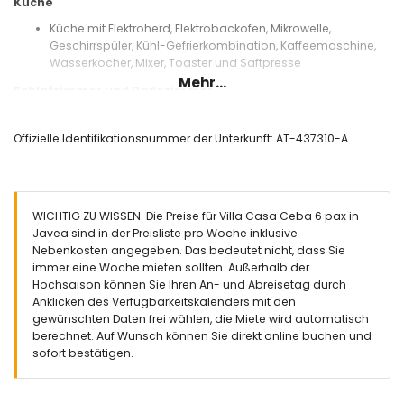
Küche
Küche mit Elektroherd, Elektrobackofen, Mikrowelle,
Geschirrspüler, Kühl-Gefrierkombination, Kaffeemaschine,
Wasserkocher, Mixer, Toaster und Saftpresse
Mehr...
Schlafzimmer und Badezimmer
Schlafzimmer mit Klimaanlage, Kingsize-Bett (Maße 190 x
180 cm) und Ventilator
Offizielle Identifikationsnummer der Unterkunft: AT-437310-A
Schlafzimmer mit Klimaanlage, Doppelbett (Maße 200 x 140
cm) und Ventilator
Schlafzimmer mit Klimaanlage, 2 Einzelbetten (Maße 200 x
90 cm) und Ventilator
WICHTIG ZU WISSEN: Die Preise für Villa Casa Ceba 6 pax in
2 Badezimmer mit jeweils Einzelwaschbecken, Dusche und
Javea sind in der Preisliste pro Woche inklusive
Toilette
Nebenkosten angegeben. Das bedeutet nicht, dass Sie
Außenbereich der Villa
immer eine Woche mieten sollten. Außerhalb der
Hochsaison können Sie Ihren An- und Abreisetag durch
Umzäuntes Grundstück
Anklicken des Verfügbarkeitskalenders mit den
Privater Pool mit den Maßen 8 m x 4 m und 2 m tief
gewünschten Daten frei wählen, die Miete wird automatisch
Schöner Rasen mit Bäumen und Gartenmöbeln mit
berechnet. Auf Wunsch können Sie direkt online buchen und
Sonnenliegen
sofort bestätigen.
2 Terrassen, eine davon überdacht
Grill
Außendusche