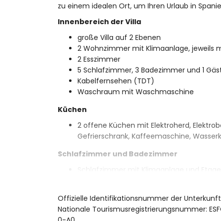
zu einem idealen Ort, um Ihren Urlaub in Spani
Innenbereich der Villa
große Villa auf 2 Ebenen
2 Wohnzimmer mit Klimaanlage, jeweils m
2 Esszimmer
5 Schlafzimmer, 3 Badezimmer und 1 Gäst
Kabelfernsehen (TDT)
Waschraum mit Waschmaschine
Küchen
2 offene Küchen mit Elektroherd, Elektrob
Gefrierschrank, Kaffeemaschine, Wasserko
Schlafzimmer und Badezimmer
Schlafzimmer mit Klimaanlage und Etag
Schlafzimmer mit Klimaanlage und Kings
Schlafzimmer mit Queensize-Bett (Maße 
Offizielle Identifikationsnummer der Unterkunf
Schlafzimmer mit Doppelbett (Maße 200
Nationale Tourismusregistrierungsnummer:
Schlafzimmer mit Klimaanlage und 2 Ein
0-A0