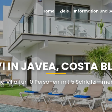
Home
Ziele
Information Und S
I IN JAVEA, COSTA 
g Villa für 10 Personen mit 5 Schlafzimm