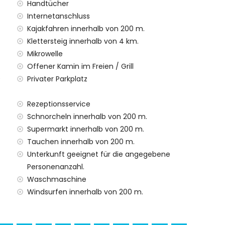
00 Kilometer)
Handtücher
us innerhalb von 100 Metern
Internetanschluss
Kajakfahren innerhalb von 200 m.
ien mit Kindern
Klettersteig innerhalb von 4 km.
preis der Villa enthalten
Mikrowelle
Offener Kamin im Freien / Grill
0
Privater Parkplatz
rett
Rezeptionsservice
Schnorcheln innerhalb von 200 m.
Supermarkt innerhalb von 200 m.
 Aufpreis
Tauchen innerhalb von 200 m.
Unterkunft geeignet für die angegebene
en (auf Anfrage)
Personenanzahl.
ür Ihren Urlaub in Jávea, Costa Blanca
Waschmaschine
halb von 500 Metern vom Haus)
Windsurfen innerhalb von 200 m.
etern vom Haus)
Costa Blanca