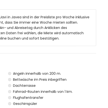
ewanne/Duschkombination und Toilette
ken, Dusche und Toilette
Javi in Javea sind in der Preisliste pro Woche inklusive
t, dass Sie immer eine Woche mieten sollten.
 An- und Abreisetag durch Anklicken des
d 2 m tief
en Daten frei wählen, die Miete wird automatisch
line buchen und sofort bestätigen.
reien
Angeln innerhalb von 200 m.
ometern von der Villa)
Bettwäsche im Preis inbegriffen
, Jávea (innerhalb von 100 Metern von der Villa)
Dachterrasse
lb von 100 Metern von der Villa)
Fahrrad-Routen innerhalb von 1 km.
rhalb von 200 Metern von der Villa)
Flughafentransfer
on 1000 Metern von der Villa)
on 100 Kilometern von der Villa)
Geschirrspüler