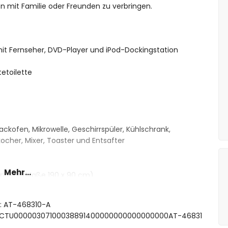
en mit Familie oder Freunden zu verbringen.
it Fernseher, DVD-Player und iPod-Dockingstation
etoilette
ackofen, Mikrowelle, Geschirrspüler, Kühlschrank,
cher, Mixer, Toaster und Entsafter
Mehr...
enbett (Maße 190 x 90 cm)
ize-Bett (Maße 200 x 200 cm)
190 x 150 cm)
t: AT-468310-A
 x 140 cm)
 ESFCTU00000307100038891400000000000000000AT-46831
zelbetten (Maße 200 x 90 cm)