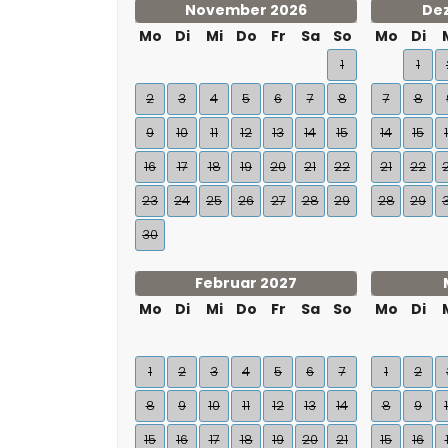
November 2026
De
Mo
Di
Mi
Do
Fr
Sa
So
Mo
Di
1
1
2
3
4
5
6
7
8
7
8
9
10
11
12
13
14
15
14
15
16
17
18
19
20
21
22
21
22
23
24
25
26
27
28
29
28
29
30
Februar 2027
Mo
Di
Mi
Do
Fr
Sa
So
Mo
Di
1
2
3
4
5
6
7
1
2
8
9
10
11
12
13
14
8
9
15
16
17
18
19
20
21
15
16