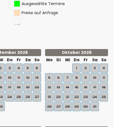
Ausgewählte Termine
Preise auf Anfrage
tember 2026
Oktober 2026
Mi
Do
Fr
Sa
So
Mo
Di
Mi
Do
Fr
Sa
So
2
3
4
5
6
1
2
3
4
9
10
11
12
13
5
6
7
8
9
10
11
16
17
18
19
20
12
13
14
15
16
17
18
23
24
25
26
27
19
20
21
22
23
24
25
30
26
27
28
29
30
31