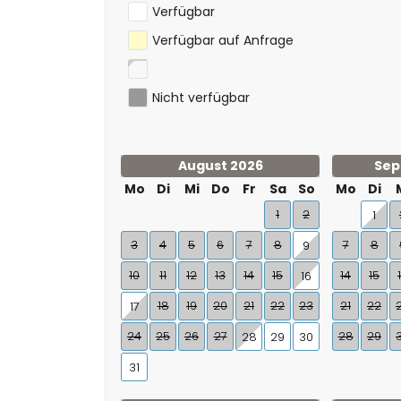
Verfügbar
Verfügbar auf Anfrage
Nicht verfügbar
August 2026
Sep
Mo
Di
Mi
Do
Fr
Sa
So
Mo
Di
1
2
1
3
4
5
6
7
8
7
8
9
10
11
12
13
14
15
14
15
16
18
19
20
21
22
23
21
22
17
24
25
26
27
28
29
28
29
30
31