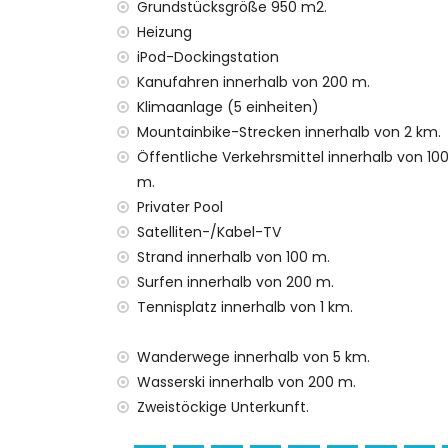
zweiter nächster Flughafen: Valencia (> 1
Grundstücksgröße 950 m2.
öffentliche Verkehrsmittel in der Nähe: B
Heizung
Haustiere sind nicht erlaubt
iPod-Dockingstation
Die Unterkunft ist sehr geeignet für Famil
Kanufahren innerhalb von 200 m.
Einrichtungen und Dienstleistungen im Miet
Klimaanlage (5 einheiten)
Mountainbike-Strecken innerhalb von 2 km.
Internet (WiFi)
Öffentliche Verkehrsmittel innerhalb von 10
Staubsauger und Bügeleisen sowie Bügelb
Bettwäsche und Handtücher
m.
Empfangs- und 24-Stunden-Notdienst
Privater Pool
Luftheizung und Klimaanlage
Satelliten-/Kabel-TV
Strand innerhalb von 100 m.
Einrichtungen und Dienstleistungen gegen
Surfen innerhalb von 200 m.
Flughafenservice
Tennisplatz innerhalb von 1 km.
Zusatzbett und Kinderbetten/-gitterbett
Unterhaltungs- und Freizeitmöglichkeiten f
Wanderwege innerhalb von 5 km.
Wasserski innerhalb von 200 m.
Promenade (El Arenal und Jávea) (inner
Kino und Theater (innerhalb von 5 Kilom
Zweistöckige Unterkunft.
Sehenswürdigkeiten und Kultur in Jávea, 