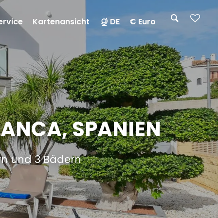
ervice
Kartenansicht
DE
€ Euro
BLANCA, SPANIEN
ern und 3 Bädern