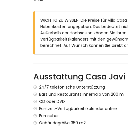
Badezimmer mit Einzelwaschbecken, Bad
2 Badezimmer jeweils mit Einzelwaschbec
Außenbereich der Villa
WICHTIG ZU WISSEN: Die Preise für Villa Casa 
Nebenkosten angegeben. Das bedeutet nich
eingezäuntes Grundstück
Außerhalb der Hochsaison können Sie Ihren
privater Pool mit den Maßen 6 m x 3 m un
Verfügbarkeitskalenders mit den gewünscht
Terrasse
berechnet. Auf Wunsch können Sie direkt on
Grill
Außendusche
Sitzbereich im Freien und Essbereich im F
3 private Parkplätze
Dachterrasse
Ausstattung Casa Javi
Weitere Informationen
24/7 telefonische Unterstützung
nächste Stadt: Jávea (innerhalb von 2 Kil
Bars und Restaurants innerhalb von 200 m.
nächstes Flussufer oder Küste: Mittelmeer
CD oder DVD
nächster Strand: El Arenal, Jávea (innerha
Echtzeit-Verfügbarkeitskalender online
nächster Hafen: Nou Fontana, Jávea (inne
Fernseher
nächster Park: Pinosol, Jávea (innerhalb v
nächster Flughafen: Alicante (innerhalb v
Gebäudegröße 350 m2.