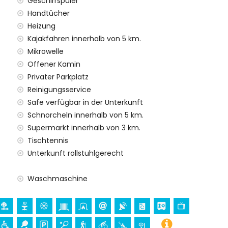
Geschirrspüler
ien mit Kindern
Handtücher
Heizung
Mietpreis der Villa inbegriffen sind
Kajakfahren innerhalb von 5 km.
Mikrowelle
rett
Offener Kamin
Privater Parkplatz
nst
Reinigungsservice
Safe verfügbar in der Unterkunft
Schnorcheln innerhalb von 5 km.
 Aufpreis
Supermarkt innerhalb von 3 km.
Tischtennis
Unterkunft rollstuhlgerecht
 Ihren Urlaub in Jávea, Costa Blanca
Waschmaschine
)
lometern vom Haus)
Costa Blanca