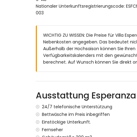
Außenbereich der Villa
Nationaler Unterkunftsregistrierungscode: 
003
Eingezäuntes Grundstück
Nierenförmiger privater Pool mit den Ma
Schöner Rasen- und Kiesgarten mit Bäu
WICHTIG ZU WISSEN: Die Preise für Villa Esper
2 Terrassen, davon 1 überdacht
Nebenkosten angegeben. Das bedeutet nich
Grill
Außerhalb der Hochsaison können Sie Ihren
Sitzbereich im Freien und Essbereich im F
Verfügbarkeitskalenders mit den gewünscht
2 private, abgeschlossene Parkplätze
berechnet. Auf Wunsch können Sie direkt on
Weitere Informationen
Nächster Ort innerhalb von 5 Kilometern v
Nächster Fluss oder Ufer innerhalb von 5 K
Nächster Strand: La Barraca (innerhalb vo
Ausstattung Esperanza
Nächster Hafen: Jávea (innerhalb von 10 K
Nächster Flughafen: Alicante (innerhalb v
24/7 telefonische Unterstützung
Zweitnächster Flughafen: Valencia (> 100
Bettwäsche im Preis inbegriffen
Öffentliche Verkehrsmittel in der Nähe: B
Einstöckige Unterkunft.
Rauchen nicht erlaubt
Fernseher
Bitte anfragen, ob Haustiere erlaubt sind