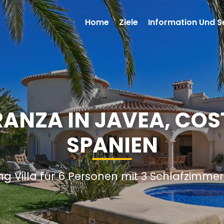
Home
Ziele
Information Und S
RANZA IN JAVEA, CO
SPANIEN
ng Villa für 6 Personen mit 3 Schlafzimme