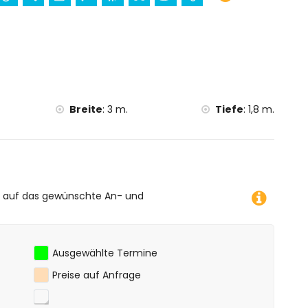
olinas) (innerhalb von 10 Kilometern von der Unterkunft)
erhalb von 25 Kilometern von der Unterkunft)
 von 1000 Metern von der Villa)
on 5 Kilometern von der Villa)
urfen und Windsurfen (innerhalb von 10 Kilometern von
Breite
:
3 m.
Tiefe
:
1,8 m.
e auf das gewünschte An- und
Ausgewählte Termine
Preise auf Anfrage