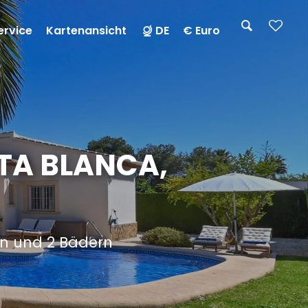
ervice
Kartenansicht
DE
€ Euro
STA BLANCA,
rn und 2 Bädern