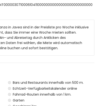
ESFCNT00000307100061041100000000000000000000000000
ßen 8m x 3m und 1,8m tief
men und Gartenmöbeln mit Sonnenliegen
anza in Javea sind in der Preisliste pro Woche inklusive
t, dass Sie immer eine Woche mieten sollten.
 An- und Abreisetag durch Anklicken des
reien
en Daten frei wählen, die Miete wird automatisch
line buchen und sofort bestätigen.
on der Villa
ilometern von der Villa
n 5 Kilometern von der Villa)
ilometern von der Villa)
on 100 Kilometern von der Villa)
Bars und Restaurants innerhalb von 500 m.
 Kilometer)
Echtzeit-Verfügbarkeitskalender online
us innerhalb von 4 Kilometern
Fahrrad-Routen innerhalb von 1 km.
Garten