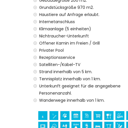
Gebäudegröße 200 m2.
Rollstuhlgerechte Unterkunft
Die Unterkunft ist sehr geeignet für Famil
Grundstücksgröße 970 m2.
Haustiere auf Anfrage erlaubt.
Einrichtungen und Dienstleistungen, die im 
Internetanschluss
Internet (WiFi)
Klimaanlage (5 einheiten)
Staubsauger sowie Bügeleisen und Bügelb
Nichtraucher-Unterkunft
Bettwäsche und Handtücher
Offener Kamin im Freien / Grill
Empfangsdienst und 24-Stunden-Notdie
Privater Pool
Tischtennis
Rezeptionsservice
Zentralheizung und Klimaanlage
Satelliten-/Kabel-TV
Einrichtungen und Dienstleistungen gegen
Strand innerhalb von 5 km.
Reinigungsservice
Tennisplatz innerhalb von 1 km.
Zustellbett und Kinderbett (auf Anfrage)
Unterkunft geeignet für die angegebene
Personenanzahl.
Unterhaltungs- und Freizeitaktivitäten für
Wanderwege innerhalb von 1 km.
Bar (innerhalb von 500 Metern vom Haus
Promenade (Arenal) (innerhalb von 5 Ki
Sehenswürdigkeiten und Kultur in Jávea, 