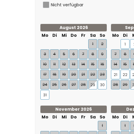
Nicht verfügbar
August 2026
Sep
Mo
Di
Mi
Do
Fr
Sa
So
Mo
Di
1
2
1
3
4
5
6
7
8
9
7
8
10
11
12
13
14
15
16
14
15
17
18
19
20
21
22
23
21
22
24
25
26
27
28
28
29
29
30
31
November 2026
De
Mo
Di
Mi
Do
Fr
Sa
So
Mo
Di
1
1