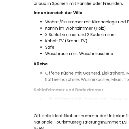
Urlaub in Spanien mit Familie oder Freunden.
Innenbereich der Villa
Wohn-/Esszimmer mit Klimaanlage und F
Kamin im Wohnzimmer (Holz)
3 Schlafzimmer und 2 Badezimmer
Kabel-TV (Smart TV)
Safe
Waschraum mit Waschmaschine
Küche
Offene Küche mit Gasherd, Elektroherd, Mi
Kaffeemaschine, Wasserkocher, Mixer, To
Schlafzimmer und Badezimmer
Schlafzimmer mit Klimaanlage, Doppelbe
Schlafzimmer mit Klimaanlage und Dopp
Schlafzimmer mit Klimaanlage und 2 Einz
Offizielle Identifikationsnummer der Unterkun
En-suite Badezimmer mit Doppelwaschbe
Nationale Tourismusregistrierungsnummer: 
Badezimmer mit Einzelwaschbecken, Bad-
6-A8