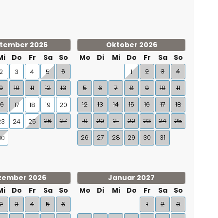
tember 2026
Oktober 2026
Mi
Do
Fr
Sa
So
Mo
Di
Mi
Do
Fr
Sa
So
6
2
3
4
2
3
4
5
1
9
10
11
12
13
5
6
7
8
9
10
11
16
12
13
14
15
16
17
18
17
18
19
20
26
27
19
20
21
22
23
24
25
23
24
25
26
27
28
29
30
31
30
zember 2026
Januar 2027
Mi
Do
Fr
Sa
So
Mo
Di
Mi
Do
Fr
Sa
So
2
3
4
5
6
1
2
3