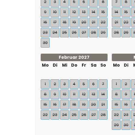
2
3
4
5
6
7
8
7
8
9
10
11
12
13
14
15
14
15
16
17
18
19
20
21
22
21
22
23
24
25
26
27
28
29
28
29
30
Februar 2027
Mo
Di
Mi
Do
Fr
Sa
So
Mo
Di
1
2
3
4
5
6
7
1
2
8
9
10
11
12
13
14
8
9
15
16
17
18
19
20
21
15
16
22
23
24
25
26
27
28
22
23
29
30