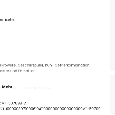
ernseher
krowelle, Geschirrspüler, Kühl-Gefrierkombination,
aster und Entsafter
Mehr...
tt und en-suite Badezimmer
elbett
elbetten
ft: VT-507898-A
cken, Dusche und Toilette
ESFCTU00000307100061041100000000000000000VT-50709
/Duschkombination, Bidet, Toilette und Haartrockner