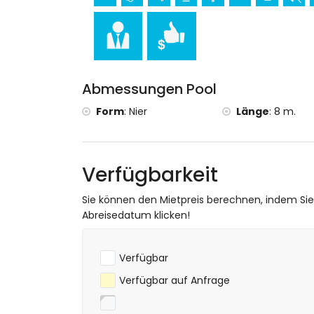
Kirche (Puerto Jávea) und Ruine (Plana M
Museum (Dénia) und Schloss (Dénia) (inn
Sport
Tennis, Wandern und Radfahren (innerhalb
Kayakfahren und Schnorcheln (innerhalb v
Abmessungen Pool
Golf (Jávea), Reiten, Angeln, Tauchen, S
der Villa)
Form
:
Nier
Länge
:
8 m.
Verfügbarkeit
Sie können den Mietpreis berechnen, indem Si
Abreisedatum klicken!
Verfügbar
Verfügbar auf Anfrage