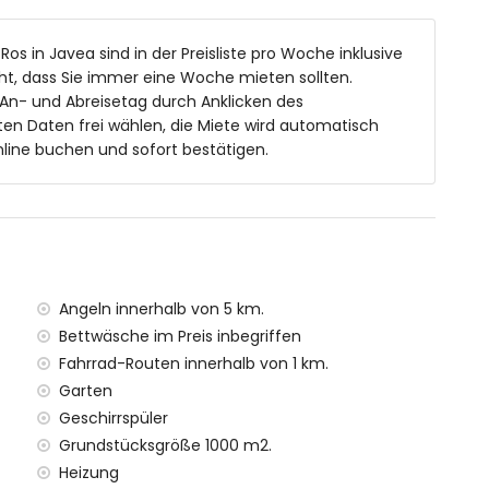
ken, Dusche und Toilette
he und Toilette
 Ros in Javea sind in der Preisliste pro Woche inklusive
t, dass Sie immer eine Woche mieten sollten.
 An- und Abreisetag durch Anklicken des
en Daten frei wählen, die Miete wird automatisch
 einer Tiefe von 1,4m
line buchen und sofort bestätigen.
tenmöbeln mit Sonnenliegen
reien
Angeln innerhalb von 5 km.
Bettwäsche im Preis inbegriffen
etern von der Villa)
Fahrrad-Routen innerhalb von 1 km.
Xàbia (innerhalb von 5 Kilometern von der Villa)
Garten
lb von 5 Kilometern von der Villa)
Geschirrspüler
b von 5 Kilometern von der Villa)
on 2 Kilometern von der Villa)
Grundstücksgröße 1000 m2.
on 100 Kilometern von der Villa)
Heizung