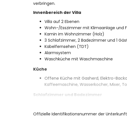
verbringen.
Innenbereich der Villa
Villa auf 2 Ebenen
Wohn-/Esszimmer mit Klimaanlage und F
Kamin im Wohnzimmer (Holz)
3 Schlafzimmer, 2 Badezimmer und 1 Gä
Kabelfernsehen (TDT)
Alarmsystem
Waschküche mit Waschmaschine
Küche
Offene Küche mit Gasherd, Elektro-Backof
Kaffeemaschine, Wasserkocher, Mixer, To
Schlafzimmer und Badezimmer
Schlafzimmer mit Ausziehbett (Maße 190
Schlafzimmer mit Klimaanlage und Queen
Offizielle Identifikationsnummer der Unterkun
Badezimmer
Schlafzimmer mit Klimaanlage und Quee