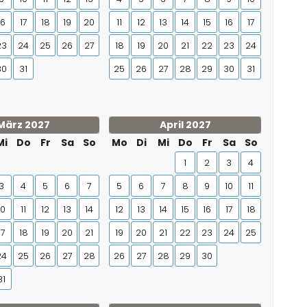
16
17
18
19
20
11
12
13
14
15
16
17
23
24
25
26
27
18
19
20
21
22
23
24
30
31
25
26
27
28
29
30
31
März 2027
April 2027
Mi
Do
Fr
Sa
So
Mo
Di
Mi
Do
Fr
Sa
So
1
2
3
4
3
4
5
6
7
5
6
7
8
9
10
11
10
11
12
13
14
12
13
14
15
16
17
18
17
18
19
20
21
19
20
21
22
23
24
25
24
25
26
27
28
26
27
28
29
30
31