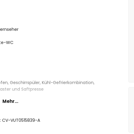
ernseher
ste-WC
en, Geschirrspüler, Kühl-Gefrierkombination,
aster und Saftpresse
Mehr...
 x 80 cm)
size-Bett (Maße 200 x 160 cm) und en-suite
ft: CV-VUT0515839-A
nsize-Bett (Maße 200 x 150 cm)