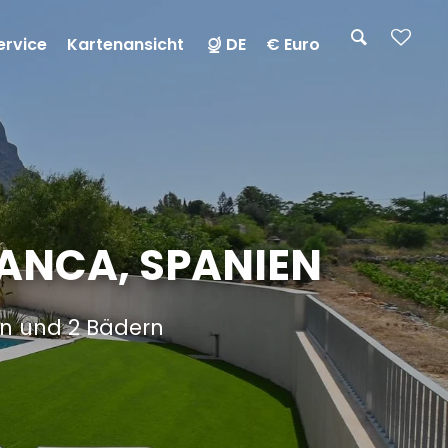
ervice
Kartenansicht
DE
€ Euro
LANCA, SPANIEN
rn und 2 Bädern