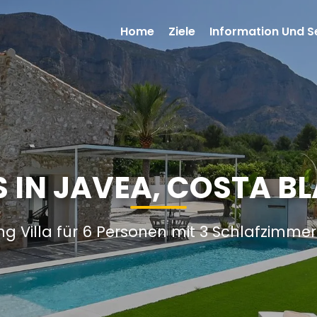
Home
Ziele
Information Und S
OS IN JAVEA, COSTA B
ng Villa für 6 Personen mit 3 Schlafzimme