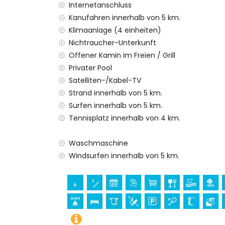
Zweitnächster Flughafen: Valencia (> 100
Internetanschluss
Rauchen ist nicht erlaubt
Kanufahren innerhalb von 5 km.
Haustiere sind nicht erlaubt
Klimaanlage (4 einheiten)
Einrichtungen und Dienstleistungen, die im 
Nichtraucher-Unterkunft
Offener Kamin im Freien / Grill
Internet (WiFi)
Privater Pool
Bügeleisen und Bügelbrett
Bettwäsche und Handtücher
Satelliten-/Kabel-TV
Empfangsservice und 24-Stunden-Notdi
Strand innerhalb von 5 km.
Luftheizung und Klimaanlage
Surfen innerhalb von 5 km.
Tennisplatz innerhalb von 4 km.
Einrichtungen und Dienstleistungen gegen
Zustellbett und Kinderbett/Babybett (auf
Waschmaschine
Unterhaltung und Freizeitaktivitäten für Ih
Windsurfen innerhalb von 5 km.
Bar (innerhalb von 5 Kilometern vom Hau
Sehenswürdigkeiten und Kultur in Xàbia, C
Museum (Histórico de Xàbia, Xàbia), Kirc
Xàbia, Xàbia), architektonisches Gebäude 