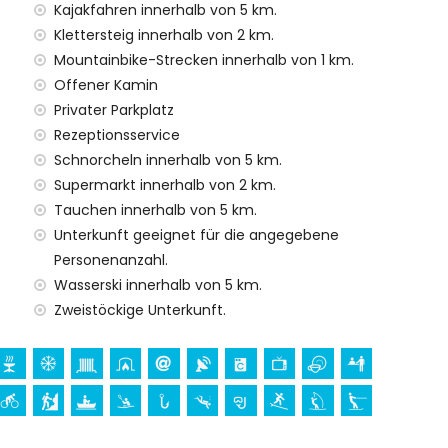
 Kilometer)
Kajakfahren innerhalb von 5 km.
Klettersteig innerhalb von 2 km.
Mountainbike-Strecken innerhalb von 1 km.
Mietpreis der Villa enthalten sind
Offener Kamin
Privater Parkplatz
Rezeptionsservice
Schnorcheln innerhalb von 5 km.
enst
Supermarkt innerhalb von 2 km.
Tauchen innerhalb von 5 km.
Unterkunft geeignet für die angegebene
 Aufpreis
Personenanzahl.
 Anfrage)
Wasserski innerhalb von 5 km.
ren Urlaub in Xàbia, Costa Blanca
Zweistöckige Unterkunft.
s)
osta Blanca
he (San Bartolomé, Pueblo, Xàbia), Denkmal (Pueblo de
(Pueblo de Xàbia, Xàbia), historischer Ort (Pueblo de