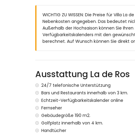
En-suite Badezimmer mit Einzelwaschbec
Badezimmer mit Einzelwaschbecken, Dusc
WICHTIG ZU WISSEN: Die Preise für Villa La de
Außenbereich der Villa
Nebenkosten angegeben. Das bedeutet nich
Außerhalb der Hochsaison können Sie Ihren
Eingezäuntes Grundstück
Verfügbarkeitskalenders mit den gewünscht
Privater Pool mit den Maßen 12m x 3m und
berechnet. Auf Wunsch können Sie direkt on
Rasen-Garten mit Kies, Bäumen und Gar
2 Terrassen
Grill
Außendusche
Sitzbereich im Freien und Essbereich im F
Ausstattung La de Ros
2 private Parkplätze
24/7 telefonische Unterstützung
Weitere Informationen
Bars und Restaurants innerhalb von 3 km.
Nächster Ort: Xàbia (innerhalb von 5 Kilom
Echtzeit-Verfügbarkeitskalender online
Nächstes Ufer oder Flussufer: Mittelmeer, 
Fernseher
Nächster Strand: El Arenal, Xàbia (innerha
Gebäudegröße 190 m2.
Nächster Hafen: Aduanas del Mar (innerhal
Nächster Park: Montgó, Xàbia (innerhalb v
Golfplatz innerhalb von 4 km.
Nächster Flughafen: Alicante (innerhalb v
Handtücher