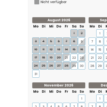
Nicht verfügbar
August 2026
Sep
Mo
Di
Mi
Do
Fr
Sa
So
Mo
Di
1
2
1
3
4
5
6
7
8
9
7
8
10
11
12
13
14
15
16
14
15
17
18
19
20
21
22
23
21
22
24
25
26
27
28
29
30
28
29
31
November 2026
De
Mo
Di
Mi
Do
Fr
Sa
So
Mo
Di
1
1
2
3
4
5
6
7
8
7
8