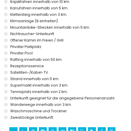
Zweitnächster Flughafen: Valencia (mehr als 100 Kilometer)
Kajakfahren innerhalb von 10 km.
Rauchen nicht erlaubt
Kanufahren innerhalb von 5 km.
Haustiere erlaubt
Klettersteig innerhalb von 3 km.
Die Unterkunft ist sehr geeignet für Familien mit Kindern
Klimaanlage (8 einheiten)
Einrichtungen und Dienstleistungen im Mietpreis der Villa
Mountainbike-Strecken innerhalb von 5 km.
enthalten
Nichtraucher-Unterkunft
Internet (Glasfaser)
Offener Kamin im Freien / Grill
Staubsauger und Bügeleisen mit Bügelbrett
Privater Parkplatz
Bettwäsche und Handtücher
Privater Pool
Rezeptionsservice und 24-Stunden-Notdienst
Rafting innerhalb von 50 km.
Warmluftheizung und Klimaanlage
Rezeptionsservice
Einrichtungen und Dienstleistungen gegen Aufpreis
Satelliten-/Kabel-TV
Strand innerhalb von 5 km.
Flughafentransfer
Supermarkt innerhalb von 3 km.
Fitnessbereich
Zusatzbett und Kinderbetten/Kinderwagen (auf Anfrage)
Tennisplatz innerhalb von 2 km.
Unterkunft geeignet für die angegebene Personenanzahl.
Sehenswürdigkeiten und Kultur in Xàbia, Costa Blanca
Wanderwege innerhalb von 3 km.
Museum (Histórico de Xàbia), Kirche (Virgen de Loreto,
Waschmaschine und Trockner
Puerto, Xàbia), Ruine (Molinos de Viento, Xàbia), Denkmal
Zweistöckige Unterkunft.
(Pueblo Histórico, Xàbia), Architektonisches Gebäude
(Histórico de Xàbia), Historischer Ort (Pueblo Histórico und
Xàbia) (innerhalb von 10 Kilometern von der Unterkunft)