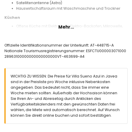
Satellitenantenne (Astra)
Hauswirtschaftsraum mit Waschmaschine und Trockner
Küchen
Offene Küche mit Elektroherd, Elektro-Backofen, Mikrowelle,
Mehr...
Geschirrspüler, Kühlschrank, Gefrierschrank,
Kaffeemaschine, Wasserkocher, Mixer, Toaster und
Saftpresse
Offizielle Identifikationsnummer der Unterkunft: AT-448715-A
Küche mit Kühlschrank und Kaffeemaschine
Nationale Tourismusregistrierungsnummer: ESFCTU000003071000
28963100000000000000000VT-463699-A4
Schlafzimmer und Badezimmer
2 Schlafzimmer mit Klimaanlage, jeweils mit Doppelbett,
Fernseher und eigenem Badezimmer
WICHTIG ZU WISSEN: Die Preise für Villa Sueno Azul in Javea
2 Schlafzimmer mit Klimaanlage, jeweils mit 2 Einzelbetten
sind in der Preisliste pro Woche inklusive Nebenkosten
und eigenem Badezimmer
angegeben. Das bedeutet nicht, dass Sie immer eine
Eigenes Badezimmer mit Doppelwaschbecken, Badewanne,
Woche mieten sollten. Außerhalb der Hochsaison können
Dusche und Toilette
Sie Ihren An- und Abreisetag durch Anklicken des
Eigenes Badezimmer mit Einzelwaschbecken, Dusche,
Verfügbarkeitskalenders mit den gewünschten Daten frei
Toilette und Haartrockner
wählen, die Miete wird automatisch berechnet. Auf Wunsch
2 eigene Badezimmer, jeweils mit Einzelwaschbecken,
können Sie direkt online buchen und sofort bestätigen.
Dusche und Toilette
Außenbereich der Villa