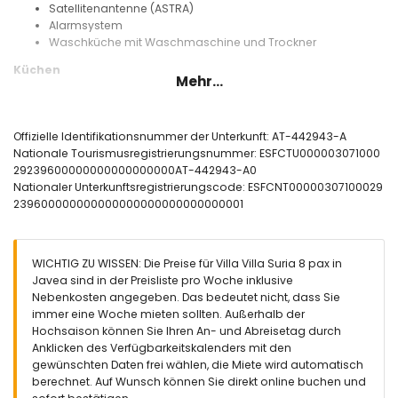
Satellitenantenne (ASTRA)
Alarmsystem
Waschküche mit Waschmaschine und Trockner
Küchen
Mehr...
Küche mit Elektroherd, Elektro-Backofen, Mikrowelle,
Geschirrspüler, Kühlschrank, Gefrierschrank,
Kaffeemaschine, Wasserkocher, Mixer, Toaster und Entsafter
Offizielle Identifikationsnummer der Unterkunft: AT-442943-A
Küche mit Elektroherd, Mikrowelle und Kühlschrank
Nationale Tourismusregistrierungsnummer: ESFCTU000003071000
29239600000000000000000AT-442943-A0
Schlafzimmer und Badezimmer
Nationaler Unterkunftsregistrierungscode: ESFCNT00000307100029
Schlafzimmer mit Klimaanlage, Queensize-Bett (Maße 190 x
239600000000000000000000000000001
150 cm) und eigenem Badezimmer
Schlafzimmer mit Klimaanlage, Queensize-Bett (Maße 190 x
150 cm), Fernseher, DVD-Player und eigenem Badezimmer
WICHTIG ZU WISSEN: Die Preise für Villa Villa Suria 8 pax in
Schlafzimmer mit Klimaanlage, 2 Einzelbetten (Maße 190 x
Javea sind in der Preisliste pro Woche inklusive
90 cm) und Fernseher
Nebenkosten angegeben. Das bedeutet nicht, dass Sie
Schlafzimmer mit Klimaanlage, 2 Einzelbetten (Maße 190 x
immer eine Woche mieten sollten. Außerhalb der
90 cm)
Hochsaison können Sie Ihren An- und Abreisetag durch
En-suite Badezimmer mit Doppelwaschbecken,
Anklicken des Verfügbarkeitskalenders mit den
Badewanne, Dusche und Toilette
gewünschten Daten frei wählen, die Miete wird automatisch
En-suite Badezimmer mit Einzelwaschbecken, Dusche und
berechnet. Auf Wunsch können Sie direkt online buchen und
Toilette