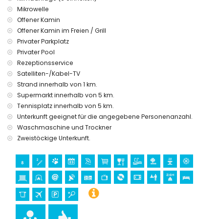
Haustiere erlaubt
Mikrowelle
Die Unterkunft ist sehr gut geeignet für Familien mit Kindern
Offener Kamin
Einrichtungen und Dienstleistungen, die im Mietpreis dieser
Offener Kamin im Freien / Grill
Luxusvilla inbegriffen sind
Privater Parkplatz
Internet (WiFi)
Privater Pool
Staubsauger und Bügeleisen mit Bügelbrett
Rezeptionsservice
Bettwäsche und Handtücher
Satelliten-/Kabel-TV
Empfangsservice und 24-Stunden-Notdienst
Strand innerhalb von 1 km.
Zentralheizung und Klimaanlage
Supermarkt innerhalb von 5 km.
Einrichtungen und Dienstleistungen gegen Aufpreis
Tennisplatz innerhalb von 5 km.
Flughafentransfer
Unterkunft geeignet für die angegebene Personenanzahl.
Zusatzbett und Kinderbetten/Kinderbetten (auf Anfrage)
Waschmaschine und Trockner
Zweistöckige Unterkunft.
Sportmöglichkeiten
Tennis (innerhalb von 5 Kilometern von der Villa)
Golf (Jávea Golf) und Reiten (innerhalb von 10 Kilometern
von der Villa)