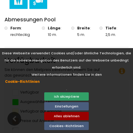
Abmessungen Pool
Form
:
Länge
:
Breite
:
Tiefe
:
rechteckig
10 m.
5 m.
2,5 m.
Diese Webseite verwendet Cookies und/oder ähnliche Technologien, die
Verfügbarkeit
für die korrekte Navigation des Benutzers auf der Webseite unbedingt
erforderlich sind.
Sie können den Mietpreis berechnen, indem Sie auf
Weitere Informationen finden Sie in den
das gewünschte An- und Abreisedatum klicken!
Cookie-Richtlinien
.
Verfügbar
Ich akzeptiere
Ausgewählte Termine
Einstellungen
Verfügbar auf Anfrage
Alles ablehnen
Preise auf Anfrage
Cookies-Richtlinien