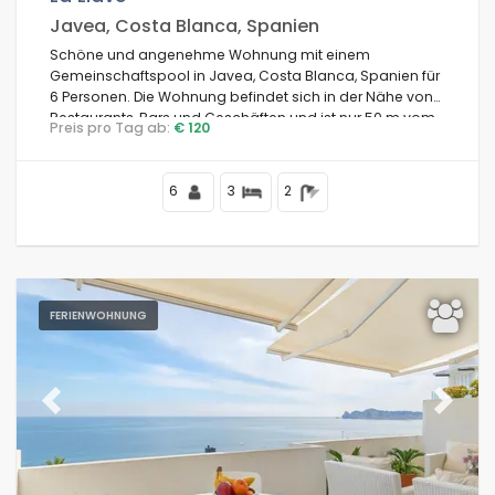
Javea, Costa Blanca, Spanien
Schöne und angenehme Wohnung mit einem
Gemeinschaftspool in Javea, Costa Blanca, Spanien für
6 Personen. Die Wohnung befindet sich in der Nähe von
Restaurants, Bars und Geschäften und ist nur 50 m vom
Preis pro Tag ab:
€ 120
Playa Primer Muntanyar Benissero Strand entfernt.
6
3
2
FERIENWOHNUNG
Previous
Next