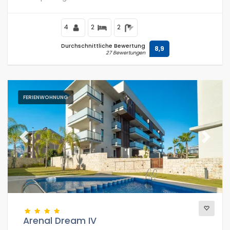
und Bars, Geschäften und Supermärkten, und nur 200 m
vom Arenal-Strand entfernt.
4
2
2
Durchschnittliche Bewertung
8,9
27 Bewertungen
FERIENWOHNUNG
Previous
Next
Arenal Dream IV