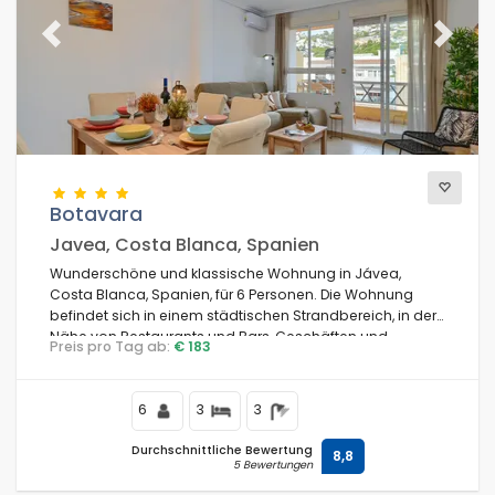
Previous
Next
Botavara
Javea, Costa Blanca, Spanien
Wunderschöne und klassische Wohnung in Jávea,
Costa Blanca, Spanien, für 6 Personen. Die Wohnung
befindet sich in einem städtischen Strandbereich, in der
Nähe von Restaurants und Bars, Geschäften und
Preis pro Tag ab:
€ 183
Supermärkten, 100 m vom Playa de la Grava, Strand von
Jávea und 0,1 km vom Mediterráneo, Jávea.
6
3
3
Durchschnittliche Bewertung
8,8
5 Bewertungen