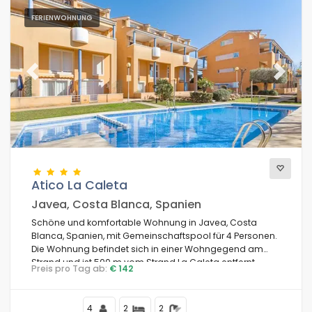
FERIENWOHNUNG
Previous
Next
Atico La Caleta
Javea, Costa Blanca, Spanien
Schöne und komfortable Wohnung in Javea, Costa
Blanca, Spanien, mit Gemeinschaftspool für 4 Personen.
Die Wohnung befindet sich in einer Wohngegend am
Strand und ist 500 m vom Strand La Caleta entfernt.
Preis pro Tag ab:
€ 142
4
2
2