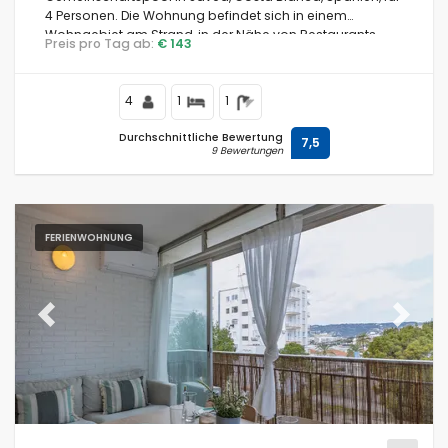
4 Personen. Die Wohnung befindet sich in einem
Wohngebiet am Strand, in der Nähe von Restaurants
Preis pro Tag ab:
€ 143
und Bars, Geschäften, Supermärkten und einem
Tennisplatz, 200 m vom Strand Montañar I und 0,2 km
vom Mittelmeer entfernt.
4
1
1
Durchschnittliche Bewertung
7,5
9 Bewertungen
FERIENWOHNUNG
Previous
Next