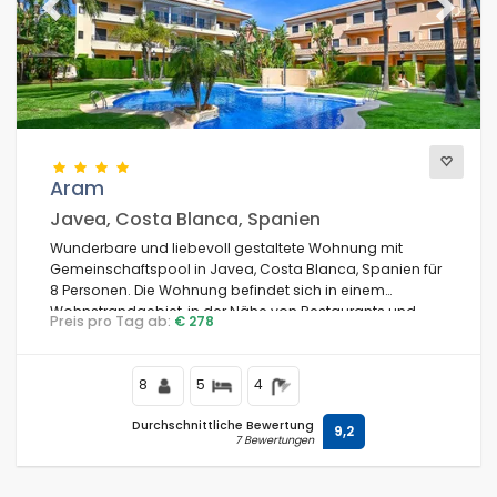
Previous
Next
Aram
Javea, Costa Blanca, Spanien
Wunderbare und liebevoll gestaltete Wohnung mit
Gemeinschaftspool in Javea, Costa Blanca, Spanien für
8 Personen. Die Wohnung befindet sich in einem
Wohnstrandgebiet, in der Nähe von Restaurants und
Preis pro Tag ab:
€ 278
Bars, 500 m vom Strand El Arenal, Javea und 0,5 km vom
Mittelmeer, Javea entfernt.
8
5
4
Durchschnittliche Bewertung
9,2
7 Bewertungen