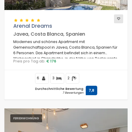
Arenal Dreams
Javea, Costa Blanca, Spanien
Modernes und schönes Apartment mit
Gemeinschaftspool in Javea, Costa Blanca, Spanien für
6 Personen. Das Apartment befindet sich in einem
Wohngebiet in Strandnähe, in der Nähe von Restaurants
Preis pro Tag ab:
€ 176
und Bars, Geschäften und Supermärkten, nur 200 m vom
Arenal Strand entfernt.
6
3
2
Durchschnittliche Bewertung
7,8
7 Bewertungen
FERIENWOHNUNG