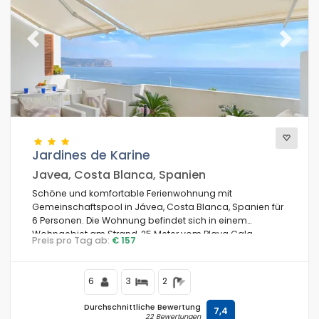
Previous
Next
Jardines de Karine
Javea, Costa Blanca, Spanien
Schöne und komfortable Ferienwohnung mit
Gemeinschaftspool in Jávea, Costa Blanca, Spanien für
6 Personen. Die Wohnung befindet sich in einem
Wohngebiet am Strand, 25 Meter vom Playa Cala
Preis pro Tag ab:
€ 157
Blanca, Jávea Strand und 25 Meter vom Mittelmeer,
Jávea entfernt.
6
3
2
Durchschnittliche Bewertung
7,4
22 Bewertungen