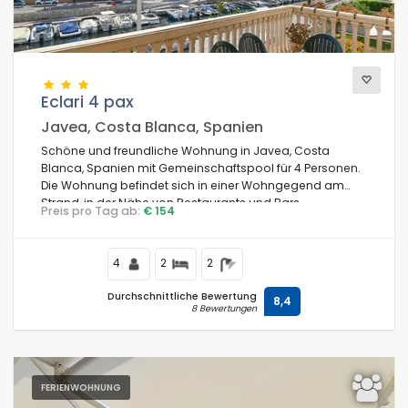
Eclari 4 pax
Javea, Costa Blanca, Spanien
Schöne und freundliche Wohnung in Javea, Costa
Blanca, Spanien mit Gemeinschaftspool für 4 Personen.
Die Wohnung befindet sich in einer Wohngegend am
Strand, in der Nähe von Restaurants und Bars,
Preis pro Tag ab:
€ 154
Geschäften, Supermärkten und einem Tennisplatz, 500
m vom Strand El Arenal, Javea und 0,5 km vom
Mittelmeer entfernt.
4
2
2
Durchschnittliche Bewertung
8,4
8 Bewertungen
FERIENWOHNUNG