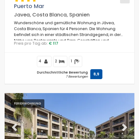
Puerto Mar
Javea, Costa Blanca, Spanien
Strand 500 m
Wunderschöne und gemütliche Wohnung in Jávea,
Costa Blanca, Spanien für 4 Personen. Die Wohnung
Filter löschen
befindet sich in einer städtischen Strandgegend, in der
Nähe von Restaurants und Bars, Geschäften und
Preis pro Tag ab:
€ 117
Supermärkten, 200 m vom Strand Playa de la Grava und
0,2 km vom Mittelmeer in Jávea entfernt.
Beliebte Dienste
4
2
1
Durchschnittliche Bewertung
8,9
7 Bewertungen
Bedingungen
FERIENWOHNUNG
Optionell
Previous
Next
Entfernungen