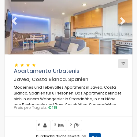
Lufthafn
Previous
Next
Skipisten
Skilift
Apartamento Urbatenis
Javea, Costa Blanca, Spanien
Komfort
Modernes und liebevolles Apartment in Javea, Costa
Blanca, Spanien für 6 Personen. Das Apartment befindet
sich in einem Wohngebiet in Strandnähe, in der Nähe
von Restaurants und Bars, Geschäften, Supermärkten
Dienste
Preis pro Tag ab:
€ 119
und einem Tennisplatz, und ist 500 m vom Strand El
Arenal entfernt.
6
3
2
Blicke
Durchschnittliche Bewertung