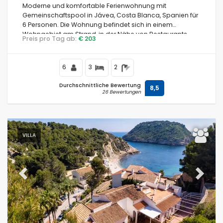
Moderne und komfortable Ferienwohnung mit
Gemeinschaftspool in Jávea, Costa Blanca, Spanien für
6 Personen. Die Wohnung befindet sich in einem
Wohngebiet am Strand, in der Nähe von Restaurants
Preis pro Tag ab:
€ 203
und Bars, Geschäften, Supermärkten und einem
Tennisplatz, nur 100 m vom Arenal-Strand und 0,1 km
vom Mittelmeer entfernt.
6
3
2
Durchschnittliche Bewertung
8,5
26 Bewertungen
VILLA
Previous
Next