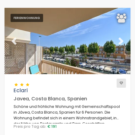
FERIENWOHNUNG
Previous
Next
Eclari
Javea, Costa Blanca, Spanien
Schöne und fröhliche Wohnung mit Gemeinschaftspool
in Jávea, Costa Blanca, Spanien für 6 Personen. Die
Wohnung befindet sich in einem Wohnstrandgebiet, in
der Nähe von Restaurants und Bars, Geschäften,
Preis pro Tag ab:
€ 191
Supermärkten und einem Tennisplatz, 500 Meter vom El