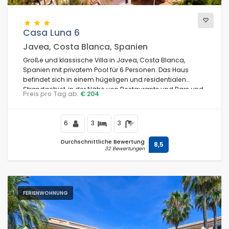
Casa Luna 6
Javea, Costa Blanca, Spanien
Große und klassische Villa in Javea, Costa Blanca,
Spanien mit privatem Pool für 6 Personen. Das Haus
befindet sich in einem hügeligen und residentialen
Strandgebiet, in der Nähe von Restaurants und Bars und
Preis pro Tag ab:
€ 204
nur 25 m vom Barraca Portixol Strand entfernt.
6
3
3
Durchschnittliche Bewertung
8,5
32 Bewertungen
FERIENWOHNUNG