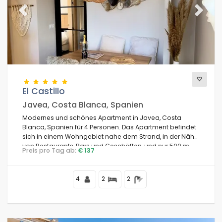
Previous
Next
El Castillo
Javea, Costa Blanca, Spanien
Modernes und schönes Apartment in Javea, Costa
Blanca, Spanien für 4 Personen. Das Apartment befindet
sich in einem Wohngebiet nahe dem Strand, in der Nähe
von Restaurants, Bars und Geschäften, und nur 500 m
Preis pro Tag ab:
€ 137
vom Strand El Arenal entfernt.
4
2
2