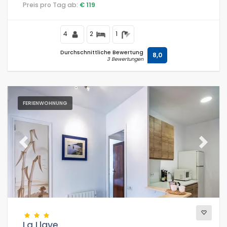
Restaurants und Bars, Geschäften und Supermärkten,
Preis pro Tag ab:
€ 119
nur 200 m vom Strand Playa de la Grava und 0,2 km von
Mediterráneo, Jávea entfernt.
4
2
1
Durchschnittliche Bewertung
8,0
3 Bewertungen
FERIENWOHNUNG
Previous
Next
La Llave