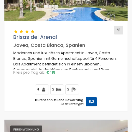
Supermarkt
Restaurants
Brisas del Arenal
Javea, Costa Blanca, Spanien
Strand 500 m
Modernes und luxuriöses Apartment in Javea, Costa
Blanca, Spanien mit Gemeinschaftspool für 4 Personen.
Das Apartment befindet sich in einem urbanen
Geschäfte
Strandgebiet, in der Nähe von Restaurants und Bars,
Preis pro Tag ab:
€ 118
Geschäften und Supermärkten, und ist nur 50 m vom
Arenal Javea Strand entfernt.
Tennis
4
2
2
Durchschnittliche Bewertung
8,2
Golf
35 Bewertungen
Reiterhof
FERIENWOHNUNG