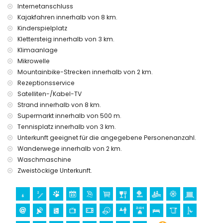
Einrichtungen und Dienstleistungen im Mietpreis der
Internetanschluss
Wohnung inbegriffen
Kajakfahren innerhalb von 8 km.
Internet (WiFi)
Kinderspielplatz
Bügeleisen und -brett
Klettersteig innerhalb von 3 km.
Bettwäsche und Handtücher
Klimaanlage
Rezeptionsservice und 24-Stunden-Notdienst
Mikrowelle
Elektrische Heizung
Mountainbike-Strecken innerhalb von 2 km.
Einrichtungen und Dienstleistungen gegen Aufpreis
Rezeptionsservice
Flughafentransfer
Satelliten-/Kabel-TV
Zustellbett und Kinderbett (auf Anfrage)
Strand innerhalb von 8 km.
Supermarkt innerhalb von 500 m.
Unterhaltung und Freizeitaktivitäten für Ihren Urlaub in
Tennisplatz innerhalb von 3 km.
Jesús Pobre, Costa Blanca
Unterkunft geeignet für die angegebene Personenanzahl.
Bar (innerhalb von 500 Metern vom Haus)
Wanderwege innerhalb von 2 km.
Sehenswürdigkeiten und Kultur in Jesús Pobre, Costa
Waschmaschine
Blanca
Zweistöckige Unterkunft.
Museum (Histórico de Jávea, Jávea), Kirche (San
Bartolomé, Pueblo, Jávea), Ruine (Molinos de Viento,
Jávea), Denkmal (Pueblo de Jávea, Jávea),
architektonisches Gebäude (Pueblo de Jávea, Jávea),
historischer Ort (Pueblo de Jávea und Jávea) (innerhalb