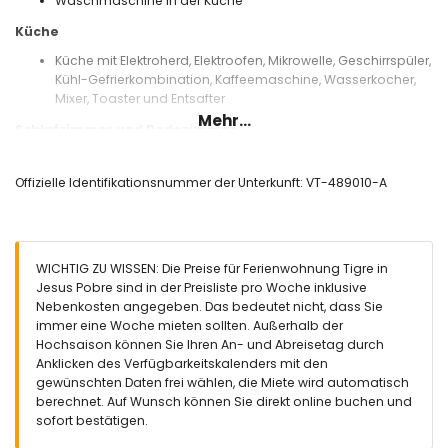
Waschmaschine in der Küche
Küche
Küche mit Elektroherd, Elektroofen, Mikrowelle, Geschirrspüler,
Kühl-Gefrierkombination, Kaffeemaschine, Wasserkocher,
Mixer, Toaster und Entsafter
Mehr...
Schlafzimmer und Badezimmer
Schlafzimmer mit Klimaanlage, Queensize-Bett (190 x 150
cm) und eigenem Badezimmer
Offizielle Identifikationsnummer der Unterkunft: VT-489010-A
Schlafzimmer mit Klimaanlage und 2 Einzelbetten (1 x 190 x
90 cm und 1 x 190 x 80 cm)
Schlafzimmer mit Klimaanlage und 2 Einzelbetten (190 x 80
cm)
WICHTIG ZU WISSEN: Die Preise für Ferienwohnung Tigre in
Badezimmer mit Einzelwaschbecken,
Jesus Pobre sind in der Preisliste pro Woche inklusive
Badewanne/Duschkombination, Bidet und Toilette
Nebenkosten angegeben. Das bedeutet nicht, dass Sie
Eigenes Badezimmer mit Einzelwaschbecken, Dusche und
immer eine Woche mieten sollten. Außerhalb der
Toilette
Hochsaison können Sie Ihren An- und Abreisetag durch
Außenbereich der Wohnung
Anklicken des Verfügbarkeitskalenders mit den
gewünschten Daten frei wählen, die Miete wird automatisch
Großes Grundstück
berechnet. Auf Wunsch können Sie direkt online buchen und
Gemeinschaftspool mit einer Größe von 12 m x 6 m und 2 m
sofort bestätigen.
Tiefe
Gemeinschaftlicher Garten mit Rasen