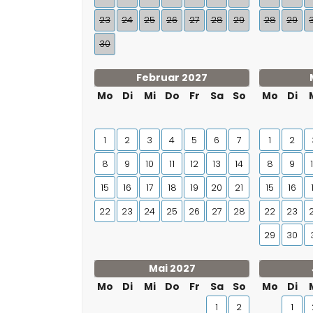
23
24
25
26
27
28
29
28
29
30
Februar 2027
Mo
Di
Mi
Do
Fr
Sa
So
Mo
Di
1
2
3
4
5
6
7
1
2
8
9
10
11
12
13
14
8
9
15
16
17
18
19
20
21
15
16
22
23
24
25
26
27
28
22
23
29
30
Mai 2027
Mo
Di
Mi
Do
Fr
Sa
So
Mo
Di
1
2
1