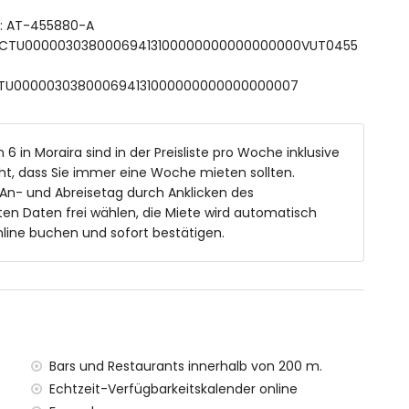
elbetten
ft: AT-455880-A
 ESFCTU00000303800069413100000000000000000VUT0455
ESFCTU000003038000694131000000000000000007
en 10m x 5m
en und Gartenmöbeln mit Sonnenliegen
 6 in Moraira sind in der Preisliste pro Woche inklusive
t, dass Sie immer eine Woche mieten sollten.
 An- und Abreisetag durch Anklicken des
en Daten frei wählen, die Miete wird automatisch
im Freien
line buchen und sofort bestätigen.
lätze
 Metern von der Villa)
 von 500 Metern von der Villa)
Bars und Restaurants innerhalb von 200 m.
Echtzeit-Verfügbarkeitskalender online
 Mietpreis dieser luxuriösen Villa enthalten sind