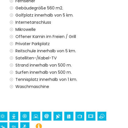
Fernseher
Gebäudegröße 560 m2.
Golfplatz innerhalb von 5 km.
Internetanschluss
Mikrowelle
n Aufpreis
Offener Kamin im Freien / Grill
Privater Parkplatz
hren Urlaub in Moraira, Costa Blanca
Reitschule innerhalb von 5 km.
Satelliten-/Kabel-TV
)
vom Haus)
Strand innerhalb von 500 m.
Surfen innerhalb von 500 m.
Tennisplatz innerhalb von 1 km.
norcheln und Surfen (innerhalb von 1000 Metern von der
Waschmaschine
n 5 Kilometern von der Villa)