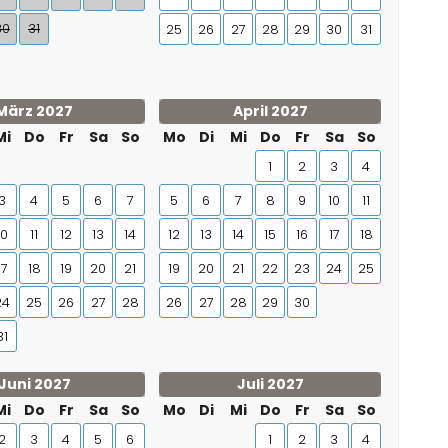
30
31
25
26
27
28
29
30
31
März 2027
April 2027
Mi
Do
Fr
Sa
So
Mo
Di
Mi
Do
Fr
Sa
So
1
2
3
4
3
4
5
6
7
5
6
7
8
9
10
11
10
11
12
13
14
12
13
14
15
16
17
18
17
18
19
20
21
19
20
21
22
23
24
25
24
25
26
27
28
26
27
28
29
30
31
Juni 2027
Juli 2027
Mi
Do
Fr
Sa
So
Mo
Di
Mi
Do
Fr
Sa
So
2
3
4
5
6
1
2
3
4