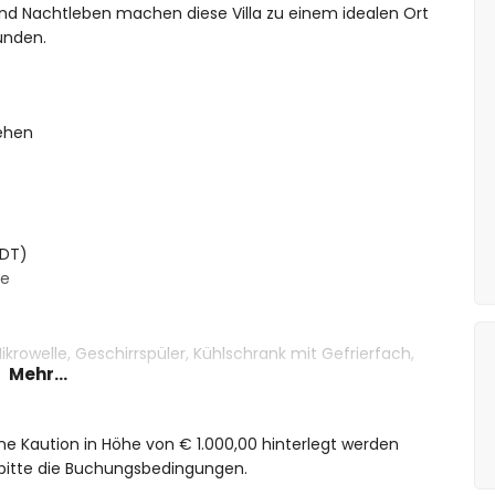
und Nachtleben machen diese Villa zu einem idealen Ort
eunden.
ehen
TDT)
ne
ikrowelle, Geschirrspüler, Kühlschrank mit Gefrierfach,
Mehr...
ine Kaution in Höhe von € 1.000,00 hinterlegt werden
ett und eigenem Bad
 bitte die Buchungsbedingungen.
elbett