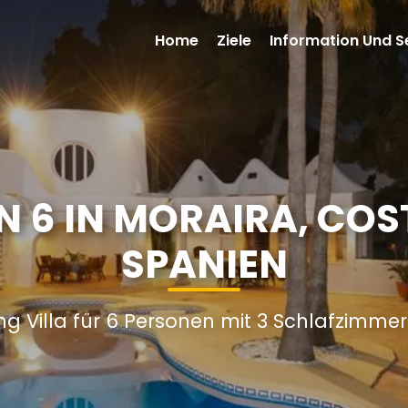
Home
Ziele
Information Und S
N 6 IN MORAIRA, CO
SPANIEN
ng Villa für 6 Personen mit 3 Schlafzimme