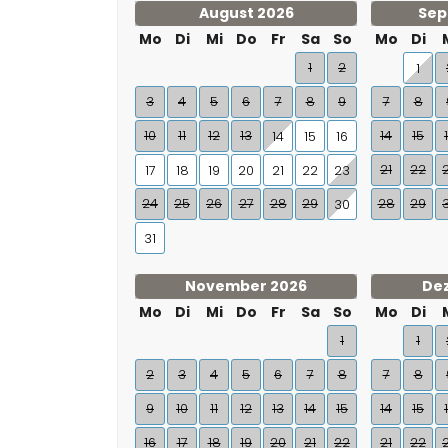
August 2026
Sep
Mo
Di
Mi
Do
Fr
Sa
So
Mo
Di
1
2
1
3
4
5
6
7
8
9
7
8
10
11
12
13
14
15
14
15
16
21
22
17
18
19
20
21
22
23
24
25
26
27
28
29
28
29
30
31
November 2026
De
Mo
Di
Mi
Do
Fr
Sa
So
Mo
Di
1
1
2
3
4
5
6
7
8
7
8
9
10
11
12
13
14
15
14
15
16
17
18
19
20
21
22
21
22