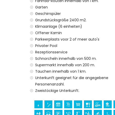
Fahrrad-Routen innerhalb von 1 km.
Internet (ADSL)
Garten
Rezeptionsservice
Geschirrspüler
Squashplatz
Grundstücksgröße 2400 m2.
Klimaanlage (6 einheiten)
Ausstattungen und Dienstleistungen gege
Offener Kamin
Klimaanlage
Parkeerplaats voor 2 of meer auto's
Unterhaltung und Freizeitaktivitäten für I
Privater Pool
Rezeptionsservice
Bar (innerhalb von 500 Metern vom Haus
Schnorcheln innerhalb von 500 m.
Promenade (innerhalb von 1000 Metern 
Supermarkt innerhalb von 200 m.
Sport
Tauchen innerhalb von 1 km.
Tennis, Radfahren, Angeln, Tauchen, Sch
Unterkunft geeignet für die angegebene
Villa)
Personenanzahl.
Golf (Golf Ifach) und Reiten (innerhalb vo
Zweistöckige Unterkunft.