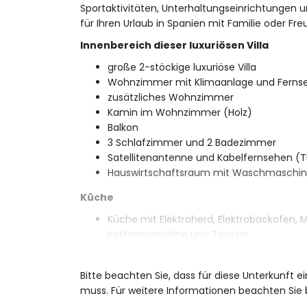
Sportaktivitäten, Unterhaltungseinrichtungen 
für Ihren Urlaub in Spanien mit Familie oder Fr
Innenbereich dieser luxuriösen Villa
große 2-stöckige luxuriöse Villa
Wohnzimmer mit Klimaanlage und Ferns
zusätzliches Wohnzimmer
Kamin im Wohnzimmer (Holz)
Balkon
3 Schlafzimmer und 2 Badezimmer
Satellitenantenne und Kabelfernsehen (
Hauswirtschaftsraum mit Waschmaschi
Küche
Küche mit Elektroherd, Elektrobackofen, M
Kaffeemaschine und Toaster
Schlafzimmer und Badezimmer
Bitte beachten Sie, dass für diese Unterkunft e
Schlafzimmer mit Klimaanlage, Doppelb
muss. Für weitere Informationen beachten Sie
Schlafzimmer mit Klimaanlage und Dopp