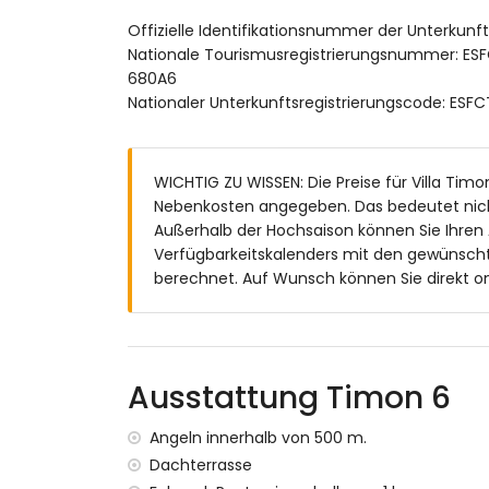
Schlafzimmer mit Klimaanlage und 2 Einz
Offizielle Identifikationsnummer der Unterkun
eigenes Bad mit Badewanne
Nationale Tourismusregistrierungsnummer:
Badezimmer mit Badewanne
680A6
Außenbereich dieser luxuriösen Villa
Nationaler Unterkunftsregistrierungscode: 
großes und eingezäuntes Grundstück
lagunenförmiger Privatpool mit den Maß
wunderschöner Garten mit Rasen, Bäum
WICHTIG ZU WISSEN: Die Preise für Villa Timon
4 Terrassen, von denen 2 überdacht sind
Nebenkosten angegeben. Das bedeutet nich
Außenküche und Grill
Außerhalb der Hochsaison können Sie Ihren
Außendusche
Verfügbarkeitskalenders mit den gewünscht
Außenbereich zum Sitzen und Essbereich 
berechnet. Auf Wunsch können Sie direkt on
privater Garagenplatz und 2 private Parkp
Dachterrasse
Weitere Informationen
Ausstattung Timon 6
nächste Stadt: Moraira (innerhalb von 200
nächster Strand: Playa Ampolla (innerhalb
Angeln innerhalb von 500 m.
Haustiere sind nicht erlaubt
Dachterrasse
Ausstattungen und Dienstleistungen, die im