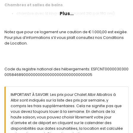
Chambres et salles de bains
Plus...
chambre avec lit king size (mesurant 210 par 180 cm),
ventilateur et salle de bains attenante
2 chambres, chacune avec 2 lits simples (mesurant 200 par
90 cm)
Notez que pour ce logement une caution de € 1.000,00 est exigée.
salle de bains attenante avec double lavabo, douche,
Pour plus d’informations s’il vous plaît consultez nos Conditions
toilette et sèche-cheveux
de Location.
salle de bains avec lavabo simple, baignoire/douche
combinée, toilette et sèche-cheveux
Extérieur de cette maison de vacances
Code du registre national des hébergements: ESFCNT0000030300
terrain clos
0058468900000000000000000000000000005
piscine privée mesurant 9m x 4m et 1,75m de profondeur
beau jardin gazonné avec mobilier de jardin et chaises
longues
2 terrasses, dont une couverte
IMPORTANT À SAVOIR: Les prix pour Chalet Albir Albatros à
cuisine extérieure et barbecue
Albir sont indiqués sur la liste des prix par semaine, y
douche extérieure
compris les frais supplémentaires. Cela ne signifie pas que
espace salon extérieur et espace repas extérieur
vous devez toujours louer à la semaine. En dehors de la
place de parking couverte et privée
haute saison, vous pouvez choisir librement votre jour
terrasse sur le toit
d'arrivée et de départ en cliquant sur le calendrier des
disponibilités aux dates souhaitées, la location est calculée
Informations complémentaires