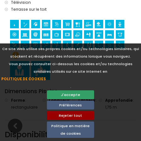
Télévision
moins de 5 kilomètres de la maison)
Terrasse sur le toit
golf (Don Cayo) et escalade (à moins de 10 kilomètres de la
maison)
Ce site Web utilise ses propres cookies et/ou technologies similaires, qui
stockent et récupèrent des informations lorsque vous naviguez.
Vous pouvez consulter ci-dessous les cookies et/ou technologies
similaires utilisés sur ce site Internet en
POLITIQUE DE COOKIES
.
Dimensions Piscine
J'accepte
Forme
:
Longueur
:
Largeur
:
Approfondie
:
Préférences
rectangulaire
9 m.
4 m.
1,75 m.
Rejeter tout
Politique en matière
Disponibilité
de cookies