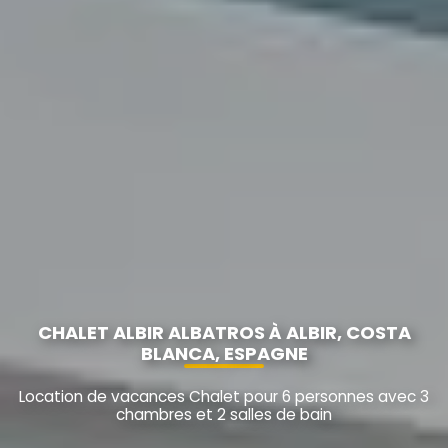
CHALET ALBIR ALBATROS À ALBIR, COSTA
BLANCA, ESPAGNE
Location de vacances Chalet pour 6 personnes avec 3
chambres et 2 salles de bain