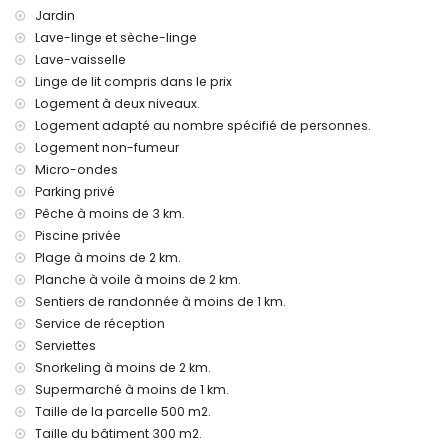
Jardin
chauffage par le sol et climatisation
lit d'enfant/berceau (sur demande)
Lave-linge et sèche-linge
Lave-vaisselle
Divertissements et activités de loisirs pour vos vacances à
Linge de lit compris dans le prix
Albir, Costa Blanca
Logement à deux niveaux.
bar et promenade (Paseo Marítimo) (à moins de 5
Logement adapté au nombre spécifié de personnes.
kilomètres de la maison)
Logement non-fumeur
parc d'attractions (Terra Mitica), parc à thème (Terra
Micro-ondes
Mitica), zoo (Terra Natura), parc animalier (Terra Natura) et
Parking privé
parc aquatique (Aqualandia) (à moins de 10 kilomètres de
la maison)
Pêche à moins de 3 km.
Piscine privée
Sites et culture à Albir, Costa Blanca
Plage à moins de 2 km.
musée (Museo del Chocolate) et site historique (Altea
Planche à voile à moins de 2 km.
Casco Antiguo) (à moins de 10 kilomètres de
Sentiers de randonnée à moins de 1 km.
l'hébergement)
Service de réception
château (Castillo de Guadalest) (à moins de 25 kilomètres
Serviettes
de l'hébergement)
Snorkeling à moins de 2 km.
Sports
Supermarché à moins de 1 km.
randonnée et cyclisme (à moins de 1000 mètres de la
Taille de la parcelle 500 m2.
maison)
Taille du bâtiment 300 m2.
tennis, équitation, pêche, snorkeling et planche à voile (à