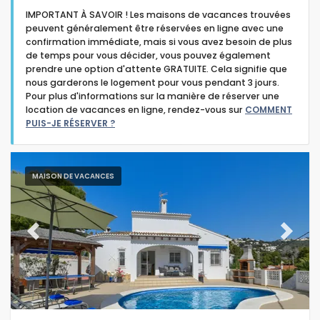
IMPORTANT À SAVOIR ! Les maisons de vacances trouvées
peuvent généralement être réservées en ligne avec une
confirmation immédiate, mais si vous avez besoin de plus
de temps pour vous décider, vous pouvez également
prendre une option d'attente GRATUITE. Cela signifie que
nous garderons le logement pour vous pendant 3 jours.
Type d'hébergement
Pour plus d'informations sur la manière de réserver une
location de vacances en ligne, rendez-vous sur
COMMENT
PUIS-JE RÉSERVER ?
Personnes
Des chambres
MAISON DE VACANCES
Salles de bains
Previous
Next
Services populaires