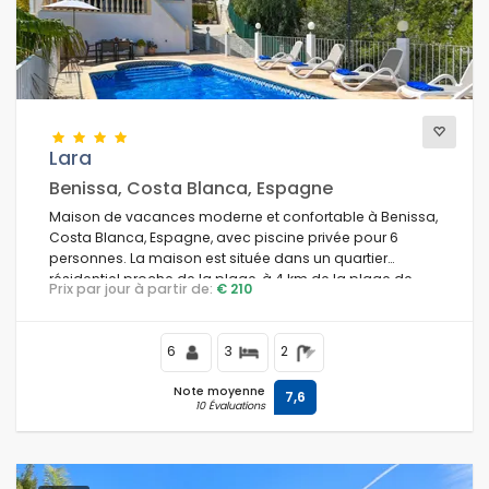
Vues
Catégories supplémentaires
Lara
Benissa, Costa Blanca, Espagne
Maison de vacances moderne et confortable à Benissa,
Costa Blanca, Espagne, avec piscine privée pour 6
personnes. La maison est située dans un quartier
résidentiel proche de la plage, à 4 km de la plage de
Prix par jour à partir de:
€ 210
Cala Baladrar et à 4 km de Moraira.
6
3
2
Note moyenne
7,6
10 Évaluations