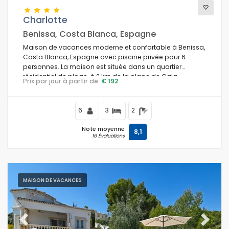
Charlotte
Benissa, Costa Blanca, Espagne
Conditions
Maison de vacances moderne et confortable à Benissa,
Costa Blanca, Espagne avec piscine privée pour 6
personnes. La maison est située dans un quartier
résidentiel de plage, à 2 km de la plage de Cala
Prix par jour à partir de:
€ 192
Optionnel
Baladrar et à 5 km de Moraira.
6
3
2
Distances
Note moyenne
8,1
16 Évaluations
Confort
MAISON DE VACANCES
Services
Previous
Next