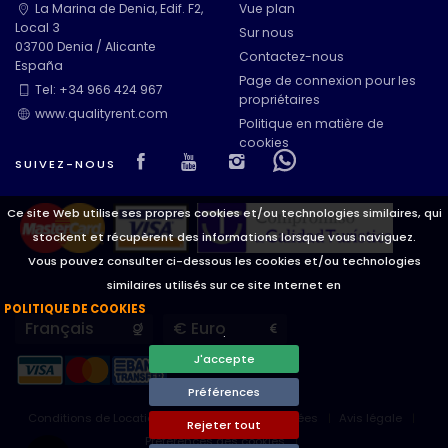
La Marina de Denia, Edif. F2,
Vue plan
Local 3
Sur nous
03700 Denia / Alicante
Contactez-nous
España
Page de connexion pour les
Tel: +34 966 424 967
propriétaires
www.qualityrent.com
Politique en matière de
cookies
Visit our Facebook page
Visit our youtube page
Visit our isntagram 
Visit our Faceb
SUIVEZ-NOUS
Ce site Web utilise ses propres cookies et/ou technologies similaires, qui
stockent et récupèrent des informations lorsque vous naviguez.
Vous pouvez consulter ci-dessous les cookies et/ou technologies
similaires utilisés sur ce site Internet en
POLITIQUE DE COOKIES
Languages
Currencies
.
J'accepte
Préférences
Conditions de Location
Protection de données
Avis légale
Rejeter tout
Préférences des cookies