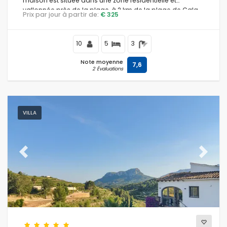
maison est située dans une zone résidentielle et
vallonnée près de la plage, à 2 km de la plage de Cala
Prix par jour à partir de:
€ 325
Baladrar et à 5 km de Moraira.
10
5
3
Note moyenne
7,6
2 Évaluations
VILLA
Previous
Next