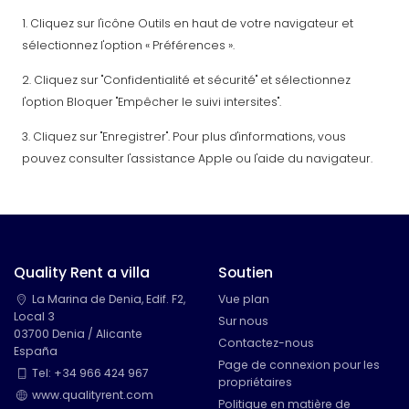
1. Cliquez sur l'icône Outils en haut de votre navigateur et
sélectionnez l'option « Préférences ».
2. Cliquez sur "Confidentialité et sécurité" et sélectionnez
l'option Bloquer "Empêcher le suivi intersites".
3. Cliquez sur "Enregistrer". Pour plus d'informations, vous
pouvez consulter l'assistance Apple ou l'aide du navigateur.
Quality Rent a villa
Soutien
La Marina de Denia, Edif. F2,
Vue plan
Local 3
Sur nous
03700 Denia / Alicante
Contactez-nous
España
Page de connexion pour les
Tel: +34 966 424 967
propriétaires
www.qualityrent.com
Politique en matière de