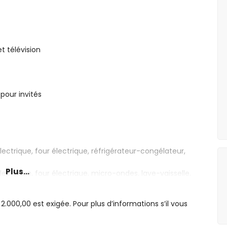
t télévision
 pour invités
ectrique, four électrique, réfrigérateur-congélateur,
Plus...
ectrique, four électrique, micro-ondes, lave-vaisselle,
ique, mixeur, grille-pain et presse-agrumes
000,00 est exigée. Pour plus d’informations s’il vous
et salle de bains attenante