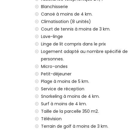
deuxième aéroport le plus proche : Valen
Blanchisserie
transports publics à proximité : train à m
interdiction de fumer
Canoë à moins de 4 km.
animaux de compagnie non admis
Climatisation (8 unités)
Court de tennis à moins de 3 km.
Équipements et services inclus dans le pri
Lave-linge
internet (WiFi)
Linge de lit compris dans le prix
aspirateur et fer à repasser avec planche
Logement adapté au nombre spécifié de
linge de lit et serviettes
personnes.
service de réception, surveillance 24 heu
Micro-ondes
Équipements et services en supplément
Petit-déjeuner
petit-déjeuner
Plage à moins de 5 km.
service de blanchisserie
Service de réception
chauffage central et climatisation
Snorkeling à moins de 4 km.
chauffage de la piscine
Surf à moins de 4 km.
lit pour enfants/berceau (sur demande)
Taille de la parcelle 350 m2.
Loisirs et activités pour vos vacances à Al
Télévision
Terrain de golf à moins de 3 km.
bar et promenade (à moins de 5 kilomètr