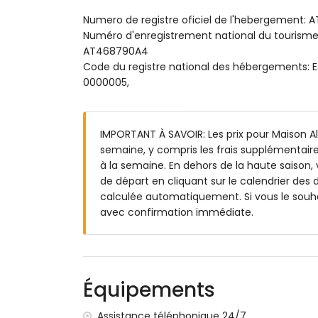
chambre avec climatisation, lit queen siz
Numero de registre oficiel de l'hebergement:
chambre avec climatisation et lit king siz
Numéro d'enregistrement national du touri
chambre avec climatisation et lit double
AT468790A4
salle de bains attenante avec double vas
Code du registre national des hébergemen
salle de bains attenante avec douche et 
0000005,
salle de bains avec double vasque, douche
Extérieur de cette maison de vacances
terrain clos
IMPORTANT À SAVOIR: Les prix pour Maison Alte
piscine privée chauffée mesurant 11m x 
semaine, y compris les frais supplémentaire
3 terrasses, dont 1 est couverte
à la semaine. En dehors de la haute saison, 
douche extérieure
de départ en cliquant sur le calendrier des d
espace salon extérieur et espace repas e
calculée automatiquement. Si vous le souha
2 places de parking privées
avec confirmation immédiate.
Informations supplémentaires
ville la plus proche : Altea (à moins de 5
plage la plus proche : La Olla (à moins de
Équipements
port le plus proche : Campomanus (à moi
aéroport le plus proche : Alicante (à moi
Assistance téléphonique 24/7