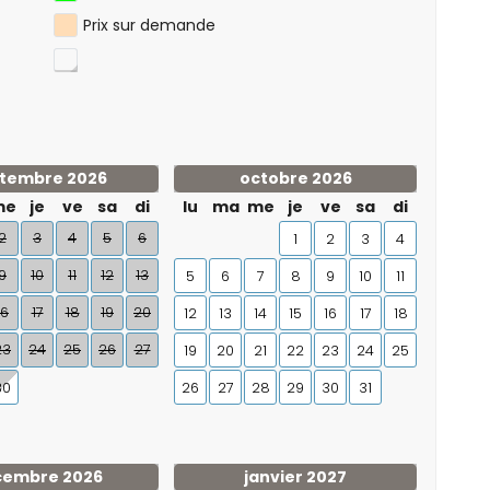
Prix ​​sur demande
tembre 2026
octobre 2026
me
je
ve
sa
di
lu
ma
me
je
ve
sa
di
2
3
4
5
6
1
2
3
4
9
10
11
12
13
5
6
7
8
9
10
11
16
17
18
19
20
12
13
14
15
16
17
18
23
24
25
26
27
19
20
21
22
23
24
25
30
26
27
28
29
30
31
cembre 2026
janvier 2027