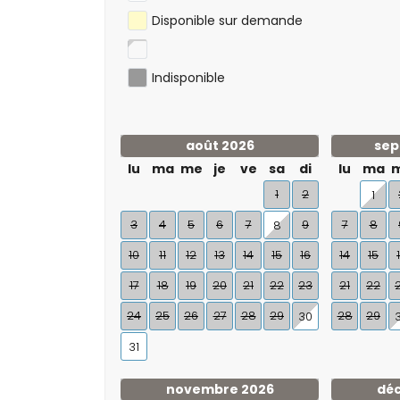
Disponible sur demande
Indisponible
août 2026
sep
lu
ma
me
je
ve
sa
di
lu
ma
1
2
1
3
4
5
6
7
9
7
8
8
10
11
12
13
14
15
16
14
15
17
18
19
20
21
22
23
21
22
24
25
26
27
28
29
28
29
30
31
novembre 2026
dé