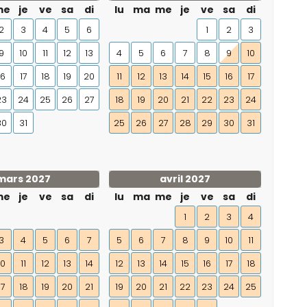
me
je
ve
sa
di
lu
ma
me
je
ve
sa
di
2
3
4
5
6
1
2
3
9
10
11
12
13
4
5
6
7
8
9
10
16
17
18
19
20
11
12
13
14
15
16
17
23
24
25
26
27
18
19
20
21
22
23
24
30
31
25
26
27
28
29
30
31
mars 2027
avril 2027
me
je
ve
sa
di
lu
ma
me
je
ve
sa
di
1
2
3
4
3
4
5
6
7
5
6
7
8
9
10
11
10
11
12
13
14
12
13
14
15
16
17
18
17
18
19
20
21
19
20
21
22
23
24
25