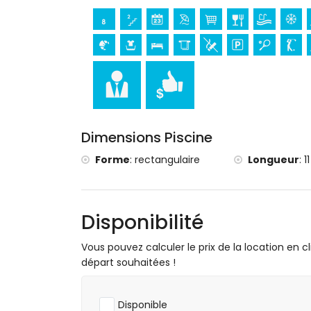
parc d'attractions (Terra Mitica), zoo (T
kilomètres de la maison)
Sites et culture à Altea, Costa Blanca
château (Guadalest) (à moins de 25 kil
Sports
tennis, golf, canoë, kayak, plongée, snork
équitation (à moins de 10 kilomètres de 
Dimensions Piscine
Forme
:
rectangulaire
Longueur
:
1
Disponibilité
Vous pouvez calculer le prix de la location en cl
départ souhaitées !
Disponible