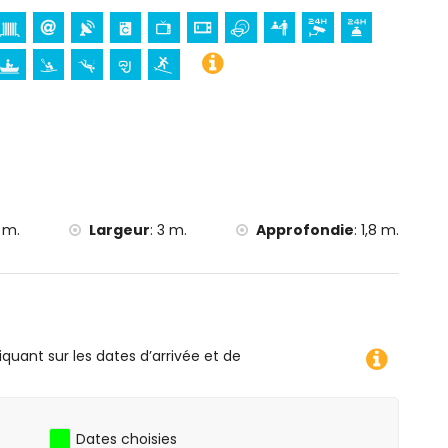
erra Natura) et parc aquatique (Aquapark) (à moins de 10
omètres de l'hébergement)
eling et surf (à moins de 5 kilomètres de la maison)
la maison)
1 m.
Largeur
:
3 m.
Approfondie
:
1,8 m.
iquant sur les dates d’arrivée et de
Dates choisies