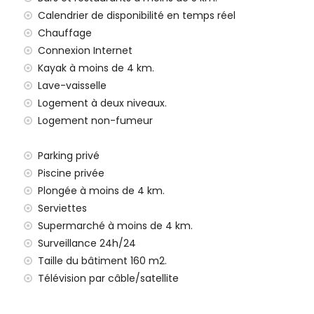
ce (> 100 kilomètres)
Calendrier de disponibilité en temps réel
oins de 5 kilomètres
Chauffage
Connexion Internet
Kayak à moins de 4 km.
x de location de cette maison de vacances
Lave-vaisselle
Logement à deux niveaux.
Logement non-fumeur
res sur 24 et service d'urgence 24 heures sur 24
Parking privé
Piscine privée
Plongée à moins de 4 km.
Serviettes
Supermarché à moins de 4 km.
Surveillance 24h/24
Taille du bâtiment 160 m2.
tea, Costa Blanca
Télévision par câble/satellite
es de la maison)