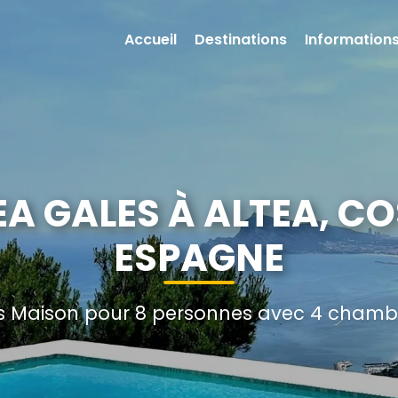
Accueil
Destinations
Informations
A GALES À ALTEA, C
ESPAGNE
 Maison pour 8 personnes avec 4 chambre