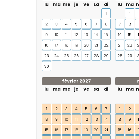
lu
ma
me
je
ve
sa
di
lu
ma
1
1
2
3
4
5
6
7
8
7
8
9
10
11
12
13
14
15
14
15
16
17
18
19
20
21
22
21
22
23
24
25
26
27
28
29
28
29
30
février 2027
lu
ma
me
je
ve
sa
di
lu
ma
1
2
3
4
5
6
7
1
2
8
9
10
11
12
13
14
8
9
15
16
17
18
19
20
21
15
16