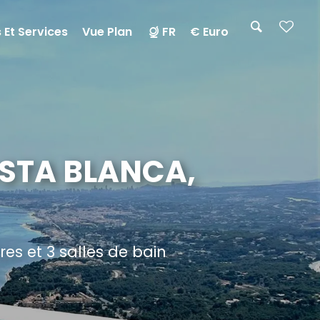
 Et Services
Vue Plan
FR
€ Euro
OSTA BLANCA,
s et 3 salles de bain