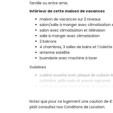
famille ou entre amis.
Intérieur de cette maison de vacances
maison de vacances sur 2 niveaux
salon/salle à manger avec climatisation e
salon avec climatisation et télévision
salle à manger avec climatisation
2 balcons
4 chambres, 3 salles de bains et 1 toilette
antenne satellite
buanderie avec machine à laver
Cuisines
cuisine ouverte avec plaque de cuisson él
cafetière, grille-pain et presse-agrumes
cuisine ouverte avec plaque de cuisson él
réfrigérateur, cafetière, bouilloire électr
Chambres et salles de bains
Notez que pour ce logement une caution de € 2.
plaît consultez nos Conditions de Location.
chambre avec climatisation, lit king size 