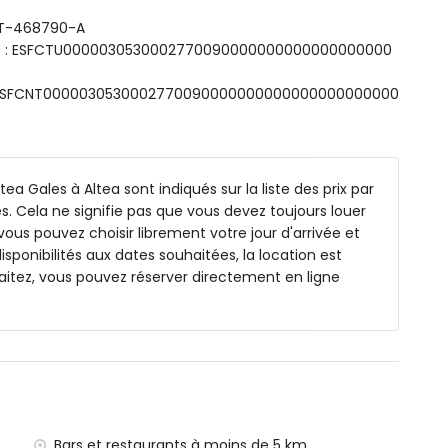
e et salle de bains attenante
 AT-468790-A
e
sme : ESFCTU0000030530002770090000000000000000000
que, baignoire, douche, toilettes et sèche-cheveux
ts: ESFCNT0000030530002770090000000000000000000000
toilettes
 et toilettes
a Gales à Altea sont indiqués sur la liste des prix par
3m et 1,8m de profondeur
s. Cela ne signifie pas que vous devez toujours louer
vous pouvez choisir librement votre jour d'arrivée et
isponibilités aux dates souhaitées, la location est
xtérieur
itez, vous pouvez réserver directement en ligne
 kilomètres de la maison)
 5 kilomètres de la maison)
ns de 3 kilomètres de la maison)
ns de 100 kilomètres de la maison)
Bars et restaurants à moins de 5 km.