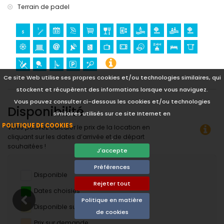
Terrain de padel
Ce site Web utilise ses propres cookies et/ou technologies similaires, qui
stockent et récupèrent des informations lorsque vous naviguez.
Vous pouvez consulter ci-dessous les cookies et/ou technologies
Disponibilité
similaires utilisés sur ce site Internet en
POLITIQUE DE COOKIES
Vous pouvez calculer le prix de la location en
cliquant sur les dates d’arrivée et de départ
.
souhaitées !
J'accepte
Préférences
Disponible
Rejeter tout
Dates choisies
Politique en matière
Disponible sur demande
de cookies
Prix ​​sur demande