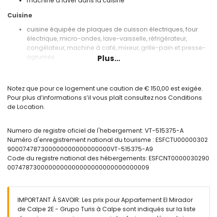
machine à laver dans la cuisine
Cuisine
cuisine équipée de plaques de cuisson électriques, four
électrique, micro-ondes, lave-vaisselle, réfrigérateur,
congélateur, machine à café, mixeur, grille-pain et presse-
agrumes
Plus...
Chambres et salles de bain
chambre avec climatisation, lit double et salle de bain
Notez que pour ce logement une caution de € 150,00 est exigée.
attenante
Pour plus d’informations s’il vous plaît consultez nos Conditions
chambre avec climatisation et 2 lits simples
de Location.
salle de bain attenante avec lavabo simple, douche et
toilettes
Numero de registre oficiel de l'hebergement: VT-515375-A
salle de bain avec lavabo simple, baignoire et toilettes
Numéro d'enregistrement national du tourisme : ESFCTU00000302
Extérieur de l'appartement
900074787300000000000000000VT-515375-A9
Code du registre national des hébergements: ESFCNT0000030290
terrain clos
0074787300000000000000000000000000009
piscine commune
piscine pour enfants
magnifique jardin avec pelouse
jardin commun avec pelouse
IMPORTANT À SAVOIR: Les prix pour Appartement El Mirador
aire de jeux
de Calpe 2E - Grupo Turis à Calpe sont indiqués sur la liste
douche extérieure