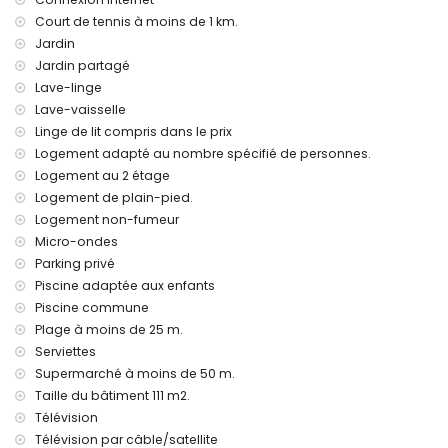
Court de tennis à moins de 1 km.
Équipements / services communs
Jardin
terrain de paddle
Jardin partagé
Équipements et services privés en supplément
Lave-linge
Lave-vaisselle
chauffage central
Linge de lit compris dans le prix
lit pour enfant / lit bébé (sur demande)
Logement adapté au nombre spécifié de personnes.
Activités de divertissement et de loisirs pour vos vacances
Logement au 2 étage
à Calpe, Costa Blanca
Logement de plain-pied.
parc d'attractions (Terra Mitica), parc à thème (Mundomar),
Logement non-fumeur
parc animalier (Terra Natura) et parc aquatique
Micro-ondes
(Mundomar et Aqua Natura) (à moins de 10 kilomètres de la
Parking privé
maison)
Piscine adaptée aux enfants
Sports
Piscine commune
Plage à moins de 25 m.
tennis (à moins de 1000 mètres de l'appartement)
Serviettes
Supermarché à moins de 50 m.
Taille du bâtiment 111 m2.
Télévision
Télévision par câble/satellite