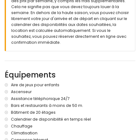
des prix par semaine, y compris les frais supplémentaires.
place de parking couverte privée
Cela ne signifie pas que vous devez toujours louer à la
semaine. En dehors de la haute saison, vous pouvez choisir
Informations supplémentaires
librement votre jour d'arrivée et de départ en cliquant sur le
ville la plus proche : Calpe (à moins de 50 mètres de
calendrier des disponibilités aux dates souhaitées, la
l'appartement)
location est calculée automatiquement. Si vous le
plage la plus proche : Plage d'Arenal (à moins de 25 mètres
souhaitez, vous pouvez réserver directement en ligne avec
de l'appartement)
confirmation immédiate.
aéroport le plus proche : El Altet (Alicante) (à moins de 100
kilomètres de l'appartement)
deuxième aéroport le plus proche : Manises (Valence) (>
100 kilomètres)
Équipements
interdiction de fumer
animaux non admis
L'immeuble où se trouve le logement est équipé d'un
Aire de jeux pour enfants
ascenseur.
Ascenseur
Le logement est très adapté aux familles avec enfants.
Assistance téléphonique 24/7
Bars et restaurants à moins de 50 m.
Équipements et services privés inclus dans le prix de
location
Bâtiment de 20 étages
Calendrier de disponibilité en temps réel
internet (WiFi)
Chauffage
fer et planche à repasser
literie et serviettes
Climatisation
service d'urgence 24 heures sur 24
Connexion Internet