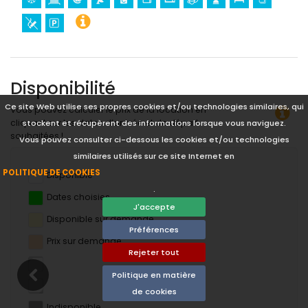
Disponibilité
Ce site Web utilise ses propres cookies et/ou technologies similaires, qui
Vous pouvez calculer le prix de la location en
cliquant sur les dates d’arrivée et de départ
stockent et récupèrent des informations lorsque vous naviguez.
souhaitées !
Vous pouvez consulter ci-dessous les cookies et/ou technologies
similaires utilisés sur ce site Internet en
POLITIQUE DE COOKIES
Disponible
.
Dates choisies
J'accepte
Disponible sur demande
Préférences
Prix ​​sur demande
Rejeter tout
Politique en matière
de cookies
Indisponible