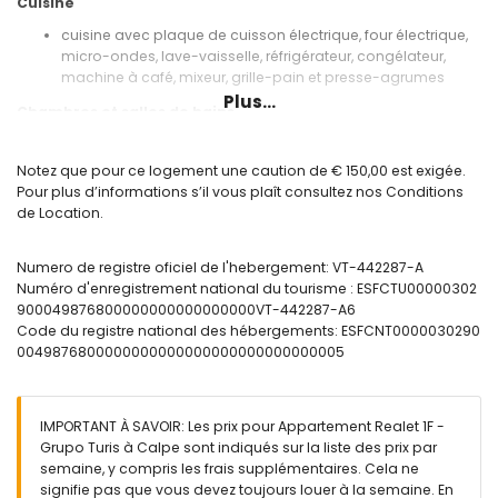
Cuisine
cuisine avec plaque de cuisson électrique, four électrique,
micro-ondes, lave-vaisselle, réfrigérateur, congélateur,
machine à café, mixeur, grille-pain et presse-agrumes
Plus...
Chambres et salles de bains
chambre avec climatisation, lit double et salle de bains
attenante
Notez que pour ce logement une caution de € 150,00 est exigée.
chambre avec climatisation et 2 lits simples
Pour plus d’informations s’il vous plaît consultez nos Conditions
salle de bains attenante avec lavabo simple, douche et
de Location.
toilettes
salle de bains avec lavabo simple, baignoire, bidet et
Numero de registre oficiel de l'hebergement: VT-442287-A
toilettes
Numéro d'enregistrement national du tourisme : ESFCTU00000302
Extérieur de l'appartement
900049876800000000000000000VT-442287-A6
Code du registre national des hébergements: ESFCNT0000030290
terrain clos
0049876800000000000000000000000000005
piscine commune en forme de rein
piscine pour enfants
magnifique jardin gazonné avec des arbres
jardin commun gazonné avec des arbres
IMPORTANT À SAVOIR: Les prix pour Appartement Realet 1F -
douche extérieure
Grupo Turis à Calpe sont indiqués sur la liste des prix par
place de parking couverte privée
semaine, y compris les frais supplémentaires. Cela ne
signifie pas que vous devez toujours louer à la semaine. En