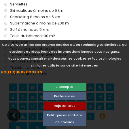
Discothèque, boîte de nuit, bar et promenade (Denia) (à
Serviettes
moins de 5 kilomètres de la maison)
Ski nautique à moins de 5 km.
Snorkeling à moins de 5 km.
Sites et culture à Denia, Costa Blanca
Supermarché à moins de 200 m.
Église (Denia), château (Portal de la Vila, Denia), bâtiment
Surf à moins de 5 km.
architectural (Château de Denia) et lieu historique (Château
Taille du bâtiment 90 m2.
de Denia) (à moins de 5 kilomètres de l'hébergement)
Ruin (Molinos de Viento et Javea) (à moins de 10 kilomètres
Télévision
Ce site Web utilise ses propres cookies et/ou technologies similaires, qui
de l'hébergement)
Télévision par câble/satellite
stockent et récupèrent des informations lorsque vous naviguez.
Musée (Histórico de Javea) et monument (Pueblo de
Terrain de golf à moins de 5 km.
Javea) (à moins de 25 kilomètres de l'hébergement)
Vous pouvez consulter ci-dessous les cookies et/ou technologies
Terrasse sur le toit
similaires utilisés sur ce site Internet en
Sports
Transfert aéroport
POLITIQUE DE COOKIES
VTT à moins de 5 km.
Tennis, vélo et pêche (à moins de 1000 mètres de
.
l'appartement)
Golf (Club de Golf la Sella Denia), équitation, randonnée,
J'accepte
VTT, escalade, canoë, kayak, plongée, snorkeling, surf,
Préférences
planche à voile et ski nautique (à moins de 5 kilomètres de
l'appartement)
Rejeter tout
Politique en matière
de cookies