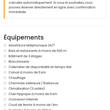
calculée automatiquement. Si vous le souhaitez, vous
Jardin gazonné commun avec arbres
pouvez réserver directement en ligne avec confirmation
2 terrasses
immédiate.
Barbecue
Douche extérieure
Espace détente extérieur et espace repas extérieur
Parking couvert commun clos et place de parking
commune fermée
Équipements
Toit-terrasse
Plus d'informations
Assistance téléphonique 24/7
Bars et restaurants à moins de 500 m.
Ville la plus proche : Denia (à moins de 1000 mètres de
Bâtiment de 3 étages
l'appartement)
Rivage ou rive la plus proche à moins de 200 mètres de
Blanchisserie
l'appartement
Calendrier de disponibilité en temps réel
Plage la plus proche : Las Marinas, Denia (à moins de 200
Canoë à moins de 5 km.
mètres de l'appartement)
Chauffage
Port le plus proche : Puerto (à moins de 4 kilomètres de
Cheminée extérieure / Barbecue
l'appartement)
Climatisation (3 unités)
Parc le plus proche : Parc naturel du Montgo (à moins de
Club hippique à moins de 5 km.
200 mètres de l'appartement)
Aéroport le plus proche : Alicante (à moins de 100
Connexion Internet
kilomètres de l'appartement)
Court de tennis à moins de 1 km.
Deuxième aéroport le plus proche : Valence (> 100