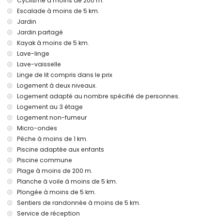
Cyclisme à moins de 200 m.
kilomètres)
Escalade à moins de 5 km.
Transports publics à proximité : bus à moins de 2 kilomètres
Jardin
et train à moins de 25 kilomètres
Jardin partagé
Fumer n'est pas autorisé
Les animaux de compagnie ne sont pas autorisés
Kayak à moins de 5 km.
L'hébergement est très adapté aux familles avec enfants
Lave-linge
Lave-vaisselle
Équipements et services inclus dans le prix de location de
Linge de lit compris dans le prix
l'appartement
Logement à deux niveaux.
Internet (WiFi)
Logement adapté au nombre spécifié de personnes.
Fer et table à repasser
Logement au 3 étage
Draps et serviettes
Service de réception et service d'urgence 24 heures sur 24
Logement non-fumeur
Chauffage par air et climatisation
Micro-ondes
Pêche à moins de 1 km.
Équipements et services à supplément
Piscine adaptée aux enfants
Service aéroport
Piscine commune
Service de blanchisserie
Plage à moins de 200 m.
Lit supplémentaire et lits/couffins pour enfants (sur
Planche à voile à moins de 5 km.
demande)
Plongée à moins de 5 km.
Divertissements et activités de loisirs pour vos vacances à
Sentiers de randonnée à moins de 5 km.
Denia, Costa Blanca
Service de réception