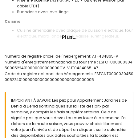
Antenne satellite (ASTRA (NL + DE + GB)) et télévision par
câble (TDT)
Buanderie avec lave-linge
Cuisine
Cuisine américaine avec plaque de cuisson électrique, four
électrique, micro-ondes, lave-vaisselle, réfrigérateur,
Plus...
machine à café, bouilloire électrique, mixeur, grille-pain et
presse-agrumes
Numero de registre oficiel de l'hebergement: AT-434865-A
Chambres et salles de bains
Numéro d'enregistrement national du tourisme : ESFCTU00000304
2 chambres avec climatisation, chacune avec un lit queen-
50005224010000000000000CV-VUT0434865-A7
size (mesurant 200 par 160 cm) et ventilateur
Code du registre national des hébergements: ESFCNT0000030450
Salle de bains avec lavabo simple, baignoire/douche,
0052240100000000000000000000000000005
bidet, toilettes et sèche-cheveux
Salle de bains avec lavabo simple, douche et toilettes
Extérieur de l'appartement
IMPORTANT À SAVOIR: Les prix pour Appartement Jardines de
Denia à Denia sont indiqués sur la liste des prix par
Terrain clos
semaine, y compris les frais supplémentaires. Cela ne
Piscine commune en forme de lagon mesurant 30m x 15m
signifie pas que vous devez toujours louer à la semaine. En
et 2m de profondeur
dehors de la haute saison, vous pouvez choisir librement
Pataugeoire pour enfants
votre jour d'arrivée et de départ en cliquant sur le calendrier
Joli jardin gazonné avec arbres et mobilier de jardin avec
des disponibilités aux dates souhaitées, la location est
transats