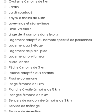
Cyclisme à moins de 1 km.
aéroport le plus proche: Valencia (dans un rayon de 100
Jardin
kilomètres l'appartement)
Jardin partagé
deuxième aéroport le plus proche: Alicante (dans un rayon
Kayak à moins de 4 km.
de 100 kilomètres l'appartement)
transport public: bus dans un rayon de 1000 mètres
Lave-linge et sèche-linge
l'appartement
Lave-vaisselle
logement avec interdiction de fumer
Linge de lit compris dans le prix
les animaux domestiques ne sont pas admis
Logement adapté au nombre spécifié de personnes.
La location est très convenable pour les familles avec des
Logement au 3 étage
enfants
Logement de plain-pied.
Caractéristiques et services inclus dans le prix de location de
Logement non-fumeur
l'appartement
Micro-ondes
internet (WiFi)
Pêche à moins de 3 km.
literie et serviettes
Piscine adaptée aux enfants
assistance téléphonique 24h/24
Piscine commune
Plage à moins de 1 km.
Caractéristiques et services avec supplément de prix
Planche à voile à moins de 5 km.
nettoyage et blanchisserie
Plongée à moins de 2 km.
Divertissement et activités de loisirs pour les vacances à
Sentiers de randonnée à moins de 3 km.
Denia, sur la Costa Blanca
Service de ménage
promenade (Marinetta) (dans un rayon de 500 mètres de
Service de réception