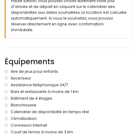
haute saison, vous pouvez choisir librement votre jour
d'arrivée et de départ en cliquant sur le calendrier des
Complexe résidentiel Marina Real I
disponibilités aux dates souhaitées, la location est calculée
Grande piscine partagée
automatiquement. Si vous le souhaitez, vous pouvez
Pelouse et palmiers
réserver directement en ligne avec confirmation
Aire de jeux pour enfants
immédiate.
Zone couverte avec tables et chaises
Douches et toilettes extérieures
Parking souterrain partagé avec une place de parking
pour l'appartement.
Ascenseur du garage à l'appartement.
Équipements
Nouveau batiment
Services de conciergerie
Aire de jeux pour enfants
Remarque:
le complexe résidentiel est situé dans une nouvelle
Ascenseur
zone de développement, les activités de construction dans la
Assistance téléphonique 24/7
zone ne sont donc pas exclues.
Bars et restaurants à moins de 1 km.
Bâtiment de 4 étages
Informations additionnelles
Blanchisserie
ville/village plus proche dans un rayon de 1000 mètres
Calendrier de disponibilité en temps réel
l'appartement
Climatisation
plage la plus proche: Marinetta Casiana (dans un rayon de
1000 mètres l'appartement)
Connexion Internet
port le plus proche: Denia (dans un rayon de 1000 mètres
Court de tennis à moins de 3 km.
l'appartement)