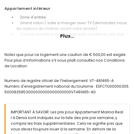
Appartement intérieur
Zone d'entrée
Grand salon / salle à manger avec TV (demandez-nous
les options de chaînes avant votre arrivée)
Cuisine ouverte avec des appareils modernes, tels que
Plus...
réfrigérateur / congélateur, micro-ondes, lave-vaisselle,
etc.
Suite parentale avec lit double, salle de bain privée et
Notez que pour ce logement une caution de € 500,00 est exigée.
accès à la terrasse.
Pour plus d’informations s’il vous plaît consultez nos Conditions
Salle de bain avec douche en suite
de Location.
Chambre avec lit double et accès à la terrasse.
Salle de bain avec douche
Grande terrasse avec de beaux meubles et vue sur le
Numero de registre oficiel de l'hebergement: VT-481465-A
Montgó et la piscine.
Numéro d'enregistrement national du tourisme : ESFCTU00000305
5000825853000000000000000000VT481465-A0
Autre équipement
WI-FI inclus
Machine à laver et sèche linge intégrée.
IMPORTANT À SAVOIR: Les prix pour Appartement Marina Real
Sèche cheveux
I à Denia sont indiqués sur la liste des prix par semaine, y
Fer et planche à repasser
compris les frais supplémentaires. Cela ne signifie pas que
Climatisation centrale dans toutes les pièces pour mode
vous devez toujours louer à la semaine. En dehors de la
froid et chaud .