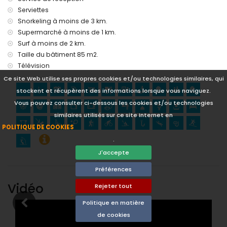
la location)
Serviettes
discothèque et bar (dans un rayon de 1000 mètres de la
Snorkeling à moins de 3 km.
location)
Supermarché à moins de 1 km.
boîte de nuit (dans un rayon de 5 kilomètres de la location)
Surf à moins de 2 km.
Choses à voir et culture à Denia, sur la Costa Blanca
Taille du bâtiment 85 m2.
Télévision
museé, église, château (Denia) et ruine (dans un rayon de 5
kilomètres du logement)
Ce site Web utilise ses propres cookies et/ou technologies similaires, qui
stockent et récupèrent des informations lorsque vous naviguez.
Activités sportives
Vous pouvez consulter ci-dessous les cookies et/ou technologies
ciclisme (dans un rayon de 1000 mètres l'appartement)
similaires utilisés sur ce site Internet en
tennis, randonnée pédestre, canoë-kayak (kayak), pêche,
plongée, randonnée subaquatique, surf et ski nautique
POLITIQUE DE COOKIES
(dans un rayon de 5 kilomètres l'appartement)
.
golf (La Sella) et équitation (dans un rayon de 10 kilomètres
J'accepte
l'appartement)
Préférences
Vidéo
Rejeter tout
Politique en matière
de cookies