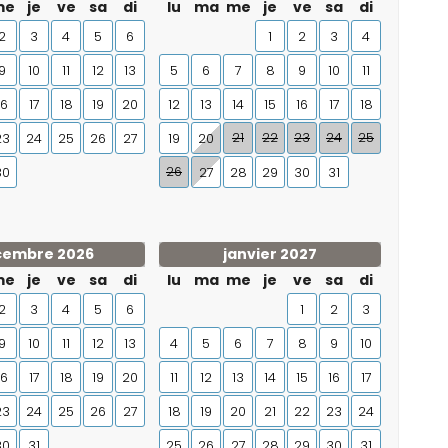
me
je
ve
sa
di
lu
ma
me
je
ve
sa
di
ia (à moins de 5 km de la propriété)
2
3
4
5
6
1
2
3
4
9
10
11
12
13
5
6
7
8
9
10
11
de 1 000 m de la propriété)
16
17
18
19
20
12
13
14
15
16
17
18
orkeling (à moins de 5 km de la propriété)
lanche à voile (à moins de 10 kilomètres de la maison)
21
22
23
24
25
23
24
25
26
27
19
20
26
30
27
28
29
30
31
cembre 2026
janvier 2027
me
je
ve
sa
di
lu
ma
me
je
ve
sa
di
2
3
4
5
6
1
2
3
9
10
11
12
13
4
5
6
7
8
9
10
16
17
18
19
20
11
12
13
14
15
16
17
23
24
25
26
27
18
19
20
21
22
23
24
30
31
25
26
27
28
29
30
31