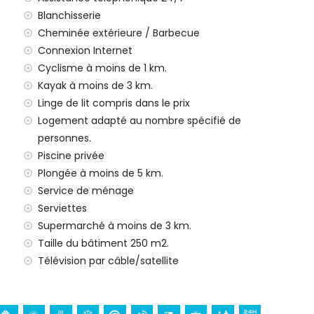
Blanchisserie
Cheminée extérieure / Barbecue
Connexion Internet
re électrique ; chauffée sur demande et avec
Cyclisme à moins de 1 km.
Kayak à moins de 3 km.
et de plantes variées
Linge de lit compris dans le prix
Logement adapté au nombre spécifié de
personnes.
rbecue à gaz
Piscine privée
Plongée à moins de 5 km.
Service de ménage
Serviettes
4 km de la maison)
Supermarché à moins de 3 km.
de 3 km de la maison)
Taille du bâtiment 250 m2.
ana (à moins de 3 km de la maison) Maison)
Télévision par câble/satellite
ia (à moins de 5 km de la maison)
ns de 100 km de la maison)
ce (à plus de 100 km)
t de bus à moins de 4 km