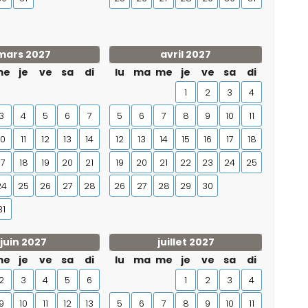
mars 2027
avril 2027
me
je
ve
sa
di
lu
ma
me
je
ve
sa
di
1
2
3
4
3
4
5
6
7
5
6
7
8
9
10
11
10
11
12
13
14
12
13
14
15
16
17
18
17
18
19
20
21
19
20
21
22
23
24
25
24
25
26
27
28
26
27
28
29
30
31
juin 2027
juillet 2027
me
je
ve
sa
di
lu
ma
me
je
ve
sa
di
2
3
4
5
6
1
2
3
4
9
10
11
12
13
5
6
7
8
9
10
11