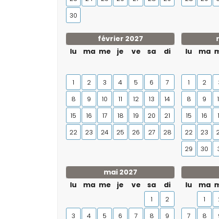
30
février 2027
lu
ma
me
je
ve
sa
di
lu
ma
1
2
3
4
5
6
7
1
2
8
9
10
11
12
13
14
8
9
15
16
17
18
19
20
21
15
16
22
23
24
25
26
27
28
22
23
29
30
mai 2027
lu
ma
me
je
ve
sa
di
lu
ma
1
2
1
3
4
5
6
7
8
9
7
8