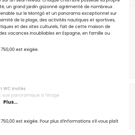
 sur un seul niveau. Chaque chambre possède sa propre
timité, un grand jardin gazonné agrémenté de nombreux
renable sur le Montgó et un panorama exceptionnel sur
imité de la plage, des activités nautiques et sportives,
stiques et des sites culturels, fait de cette maison de
 des vacances inoubliables en Espagne, en famille ou
750,00 est exigée.
n WC invités
ec vue panoramique à l'étage
Plus...
iant le rez-de-chaussée à l'étage
,00 est exigée. Pour plus d’informations s’il vous plaît