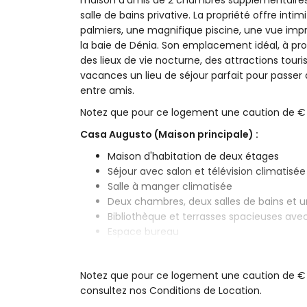
maison d'amis de 2 chambres supplémentaires
salle de bains privative. La propriété offre in
palmiers, une magnifique piscine, une vue imp
la baie de Dénia. Son emplacement idéal, à prox
des lieux de vie nocturne, des attractions touri
vacances un lieu de séjour parfait pour passer
entre amis.
Notez que pour ce logement une caution de € 
Casa Augusto (Maison principale) :
Maison d'habitation de deux étages
Séjour avec salon et télévision climatisée
Salle à manger climatisée
Deux chambres, deux salles de bains et u
Bibliothèque et terrasses spacieuses av
Espace bureau
Plusieurs offices avec monte-charges rel
Toilettes invités
Notez que pour ce logement une caution de € 750
Cuisine de la Maison principale
consultez nos Conditions de Location.