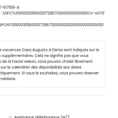
de cuisson au gaz, d'un four à gaz, d'un micro-ondes,
élateur, d'une cafetière, d'une bouilloire, d'un grille-
VT-517106-A
sme : ESFCTU0000030550001729570000000000000CV-VUT0
ncipale
s: ESFCNT0000030550001729570000000000000000000000
 160 cm), terrasse privative et salle de bains attenante
s (200 x 90 cm) et salle de bains attenante au rez-de-
e vacances Casa Augusto à Denia sont indiqués sur la
aignoire/douche, WC et sèche-cheveux (rez-de-
ais supplémentaires. Cela ne signifie pas que vous
s de la haute saison, vous pouvez choisir librement
et WC (à l'étage)
 sur le calendrier des disponibilités aux dates
tiquement. Si vous le souhaitez, vous pouvez réserver
mmédiate.
amique, d'un réfrigérateur, d'une cafetière et d'une
 cm), ventilateur et salle de bain attenante
 cm) et ventilateur
che et WC
Assistance téléphonique 24/7