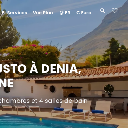
 Et Services
Vue Plan
FR
€ Euro
STO À DENIA,
NE
hambres et 4 salles de bain