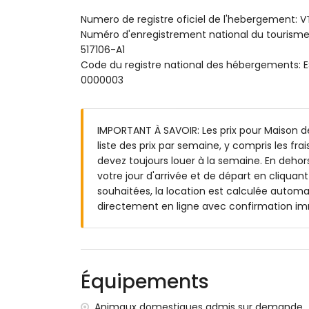
Cuisine américaine équipée d'une plaque 
d'un lave-vaisselle, d'un réfrigérateur-cong
Numero de registre oficiel de l'hebergement: 
pain et d'un presse-agrumes
Numéro d'enregistrement national du touri
517106-A1
Chambres et salles de bains de la Maison pri
Code du registre national des hébergement
Chambre climatisée avec lit double (200 x
0000003
à l'étage
Chambre climatisée avec deux lits simple
chaussée
IMPORTANT À SAVOIR: Les prix pour Maison d
Salle de bains attenante avec lavabo, b
liste des prix par semaine, y compris les fr
chaussée)
devez toujours louer à la semaine. En dehor
Salle de bains attenante avec baignoire 
votre jour d'arrivée et de départ en cliquant
souhaitées, la location est calculée automa
Chambre d'hôtes Casa Augusto Gîte :
directement en ligne avec confirmation i
Séjour avec TV et ventilateur de plafond
Kitchenette équipée d'une plaque vitrocér
bouilloire
Chambre avec deux lits simples (200 x 90
Équipements
Chambre avec deux lits simples (200 x 90
Salle de bain privative avec lavabo, dou
Animaux domestiques admis sur demande.
Salle de bain avec lavabo, douche et WC