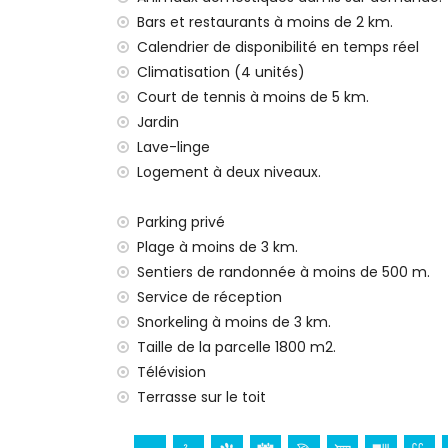
Bars et restaurants à moins de 2 km.
Espace extérieur
Calendrier de disponibilité en temps réel
Grand terrain clôturé
Climatisation (4 unités)
Piscine privée (9 m x 5 m, avec couvertu
Court de tennis à moins de 5 km.
supplément)
Jardin
Grand jardin arboré de palmiers, d'arbres 
Lave-linge
8 transats et coin salon
Logement à deux niveaux.
Plusieurs terrasses
Terrasse couverte avec coin repas et ba
Douche extérieure
Parking privé
Parking privé pour deux voitures
Plage à moins de 3 km.
Sentiers de randonnée à moins de 500 m.
Informations complémentaires
Service de réception
Ville la plus proche : Denia (à moins de 
Snorkeling à moins de 3 km.
Rivière ou plage la plus proche (à moins 
Taille de la parcelle 1800 m2.
Plage la plus proche : La Marineta Cassi
Télévision
Port le plus proche : Denia Puerto Balear
Terrasse sur le toit
Aéroport le plus proche : Alicante (à moi
Deuxième aéroport le plus proche : Valen
Transports en commun à proximité : Arrê