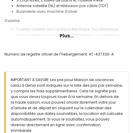
3 chambres, 2 salles de bains et 1 toilette invité
Antenne satellite (NL) et télévision par câble (TDT)
Buanderie avec machine à laver
Cuisine
Cuisine ouverte avec plaque électrique, four électrique,
micro-ondes, lave-vaisselle, réfrigérateur-congélateur,
Plus...
machine à café, bouilloire électrique, mixeur, grille-pain et
presse-agrumes
Numero de registre oficiel de l'hebergement: AT-437330-A
Chambres et salles de bains
2 chambres climatisées, chacune avec lit double et salle
de bains en suite
Chambre avec climatisation et 2 lits simples
IMPORTANT À SAVOIR: Les prix pour Maison de vacances
Salle de bains en suite avec lavabo simple, douche et
Lalau à Denia sont indiqués sur la liste des prix par semaine,
toilette
y compris les frais supplémentaires. Cela ne signifie pas
Salle de bains avec lavabo simple, douche et toilette
que vous devez toujours louer à la semaine. En dehors de
Extérieur de cette maison de vacances
la haute saison, vous pouvez choisir librement votre jour
d'arrivée et de départ en cliquant sur le calendrier des
Grand terrain clôturé
disponibilités aux dates souhaitées, la location est calculée
Piscine privée mesurant 10m x 5m et 1,5m de profondeur
automatiquement. Si vous le souhaitez, vous pouvez
Beau jardin arboré avec meubles de jardin et chaises
réserver directement en ligne avec confirmation
longues
immédiate.
2 terrasses, dont 1 couverte