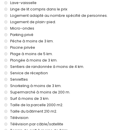
Lave-vaisselle
Équipements et services inclus dans le prix de location de
Linge de lit compris dans le prix
cette maison de vacances
Logement adapté au nombre spécifié de personnes.
Internet (WiFi)
Logement de plain-pied.
Fer et planche à repasser
Micro-ondes
Literie et serviettes
Parking privé
Service de réception et service d'urgence 24h/24
Pêche à moins de 3 km.
Baby-foot
Piscine privée
Climatisation
Plage à moins de 5 km.
Équipements et services avec supplément
Plongée à moins de 3 km.
Service aéroport
Sentiers de randonnée à moins de 4 km.
Lit supplémentaire et lit/couchage pour enfants (sur
Service de réception
demande)
Serviettes
Divertissements et activités de loisirs pour vos vacances à
Snorkeling à moins de 3 km.
Denia, Costa Blanca
Supermarché à moins de 200 m.
Surf à moins de 3 km.
Cinéma, théâtre, discothèque, bar et promenade (Denia) (à
Taille de la parcelle 2000 m2.
moins de 5 kilomètres de la maison)
Taille du bâtiment 210 m2.
Sites et culture à Denia, Costa Blanca
Télévision
Château (Portal de la Vila, Denia), ruine (Moulins à vent,
Télévision par câble/satellite
Denia), monument (Denia Historique), bâtiment architectural