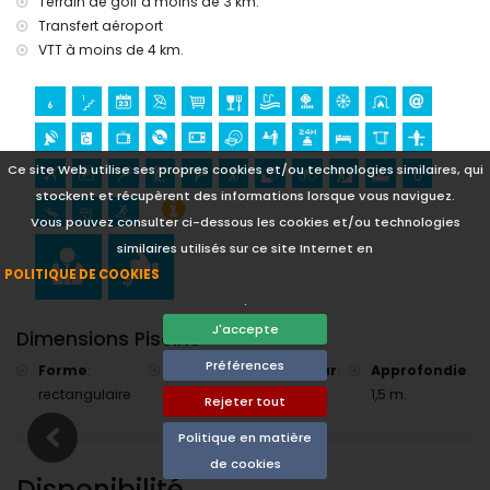
Terrain de golf à moins de 3 km.
(Denia Historique) et lieu historique (Denia Historique) (à
Transfert aéroport
moins de 5 kilomètres de l'hébergement)
VTT à moins de 4 km.
Musée (Denia Historique) et église (Denia) (à moins de 10
kilomètres de l'hébergement)
Sports
Cyclisme (à moins de 1000 mètres de la maison)
Tennis, golf (La Sella Golf), équitation, randonnée, VTT,
Ce site Web utilise ses propres cookies et/ou technologies similaires, qui
escalade, canoë, pêche, plongée, snorkeling et surf (à
stockent et récupèrent des informations lorsque vous naviguez.
moins de 5 kilomètres de la maison)
Vous pouvez consulter ci-dessous les cookies et/ou technologies
similaires utilisés sur ce site Internet en
POLITIQUE DE COOKIES
.
J'accepte
Dimensions Piscine
Préférences
Forme
:
Longueur
:
Largeur
:
Approfondie
:
rectangulaire
10 m.
5 m.
1,5 m.
Rejeter tout
Politique en matière
de cookies
Disponibilité