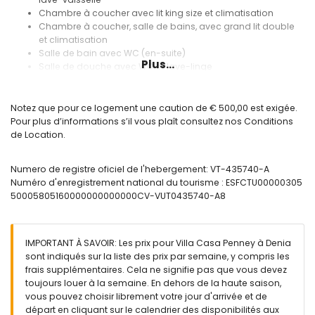
Chambre à coucher avec lit king size et climatisation
Chambre à coucher, salle de bains, avec grand lit double
et climatisation
Salle de bain avec WC (en-suite)
Plus...
Salle de douche avec WC et lave-linge
Exterieur:
Notez que pour ce logement une caution de € 500,00 est exigée.
Terrasse avec piscine privée
Pour plus d’informations s’il vous plaît consultez nos Conditions
Douche extérieure avec eau chaude
de Location.
Plusieurs terrasses, partiellement couvertes
cuisine exterieure avec plaque a feux de paëlla et
barbecue
Numero de registre oficiel de l'hebergement: VT-435740-A
Parking fermé pour une voiture
Numéro d'enregistrement national du tourisme : ESFCTU00000305
Terrain totalement clôturé
50005805160000000000000CV-VUT0435740-A8
Extras:
Internet /Wifi gratuite
IMPORTANT À SAVOIR: Les prix pour Villa Casa Penney à Denia
machine à laver
sont indiqués sur la liste des prix par semaine, y compris les
Fer et planche à repasser
frais supplémentaires. Cela ne signifie pas que vous devez
canapé lit
toujours louer à la semaine. En dehors de la haute saison,
possibilité d'utiliser une autre chambre en rez de chaussé
vous pouvez choisir librement votre jour d'arrivée et de
dans un appartement séparé (sur demande)
départ en cliquant sur le calendrier des disponibilités aux