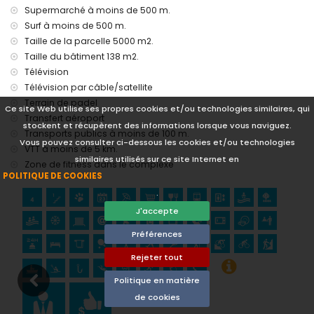
Supermarché à moins de 500 m.
Sites et culture à Javea, Costa Blanca
Surf à moins de 500 m.
musée (Historico de Javea), église (Virgen del Loreto),
Taille de la parcelle 5000 m2.
monument (Pueblo de Javea), bâtiment architectural
Taille du bâtiment 138 m2.
(Historico de Javea) et lieu historique (Pueblo de Javea) (à
Télévision
moins de 5 kilomètres de l'hébergement)
Télévision par câble/satellite
ruine (Molinos del Viento et Javea) (à moins de 10
Terrain de padel
kilomètres de l'hébergement)
Ce site Web utilise ses propres cookies et/ou technologies similaires, qui
château (Portal de la Villa et Denia) (à moins de 25
Transfert aéroport
stockent et récupèrent des informations lorsque vous naviguez.
kilomètres de l'hébergement)
Transports publics à moins de 100 m.
Vous pouvez consulter ci-dessous les cookies et/ou technologies
VTT à moins de 5 km.
Sports
similaires utilisés sur ce site Internet en
Zone de fitness dans le complexe
tennis, canoë, kayak, pêche, plongée, snorkeling, surf,
POLITIQUE DE COOKIES
planche à voile et ski nautique (à moins de 1000 mètres de
.
l'appartement)
J'accepte
randonnée, VTT, cyclisme et escalade (à moins de 5
kilomètres de l'appartement)
Préférences
golf (Club de Golf, Javea) et équitation (à moins de 10
kilomètres de l'appartement)
Rejeter tout
Politique en matière
de cookies