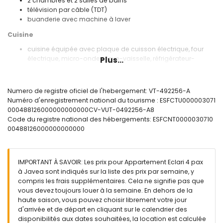
2 chambres et 2 salles de bains
télévision par câble (TDT)
buanderie avec machine à laver
Cuisine
cuisine équipée avec plaque de cuisson électrique, four
électrique, micro-ondes, lave-vaisselle, réfrigérateur-
Plus...
congélateur, cafetière, bouilloire électrique, mixeur, grille-
pain et presse-agrumes
Numero de registre oficiel de l'hebergement: VT-492256-A
Chambres et salles de bains
Numéro d'enregistrement national du tourisme : ESFCTU000003071
chambre avec air conditionné, lit double (mesurant 190 par
000488126000000000000CV-VUT-0492256-A8
135 cm), télévision, ventilateur et salle de bains en suite
Code du registre national des hébergements: ESFCNT0000030710
chambre avec air conditionné, 2 lits simples (mesurant 190
00488126000000000000
par 90 cm) et ventilateur
salle de bains en suite avec double lavabo,
baignoire/douche, bidet et toilette
IMPORTANT À SAVOIR: Les prix pour Appartement Eclari 4 pax
salle de bains avec lavabo simple, douche, bidet et toilette
à Javea sont indiqués sur la liste des prix par semaine, y
Extérieur de l'appartement
compris les frais supplémentaires. Cela ne signifie pas que
vous devez toujours louer à la semaine. En dehors de la
grand terrain clôturé
haute saison, vous pouvez choisir librement votre jour
piscine commune en forme de lagon mesurant 12m x 5m et
d'arrivée et de départ en cliquant sur le calendrier des
2m de profondeur
disponibilités aux dates souhaitées, la location est calculée
piscine pour enfants