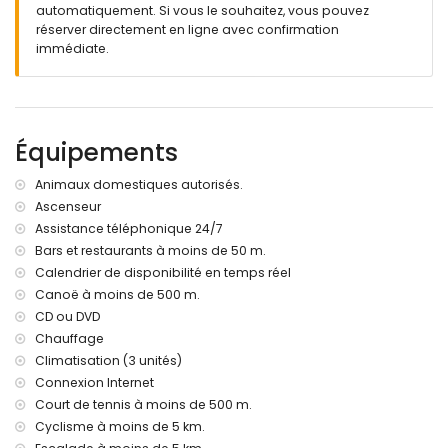
automatiquement. Si vous le souhaitez, vous pouvez
jardin commun avec pelouse et arbres
réserver directement en ligne avec confirmation
terrasse
immédiate.
Plus d'informations
ville la plus proche : Javea (à moins de 2 kilomètres de
l'appartement)
rivière ou côte la plus proche : Méditerranée (à moins de
Équipements
500 mètres de l'appartement)
plage la plus proche : El Arenal, Javea (à moins de 500
Animaux domestiques autorisés.
mètres de l'appartement)
Ascenseur
port le plus proche : La Fontana, Javea (à moins de 50
Assistance téléphonique 24/7
mètres de l'appartement)
parc le plus proche : Montgo (à moins de 4 kilomètres de
Bars et restaurants à moins de 50 m.
l'appartement)
Calendrier de disponibilité en temps réel
aéroport le plus proche : Alicante (à moins de 100
Canoë à moins de 500 m.
kilomètres de l'appartement)
CD ou DVD
deuxième aéroport le plus proche : Valence (> 100
Chauffage
kilomètres)
Climatisation (3 unités)
transports publics à proximité : bus à 100 mètres
Connexion Internet
animaux de compagnie admis
L'immeuble où se trouve l'hébergement dispose d'un
Court de tennis à moins de 500 m.
ascenseur.
Cyclisme à moins de 5 km.
L'hébergement est très adapté pour les familles avec