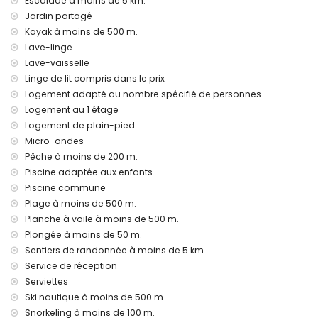
Escalade à moins de 5 km.
enfants
Jardin partagé
Installations et services privés inclus dans le prix de
Kayak à moins de 500 m.
location
Lave-linge
Lave-vaisselle
internet (WiFi)
fer et planche à repasser
Linge de lit compris dans le prix
linge de lit et serviettes
Logement adapté au nombre spécifié de personnes.
service de réception et service d'urgence 24h/24
Logement au 1 étage
chauffage de l'air et climatisation
Logement de plain-pied.
Installations / services communs
Micro-ondes
Pêche à moins de 200 m.
zone de fitness et court de paddle
Piscine adaptée aux enfants
installations de bien-être
Piscine commune
Installations et services privés avec supplément
Plage à moins de 500 m.
service d'aéroport
Planche à voile à moins de 500 m.
lit supplémentaire et lit/berceau pour enfant (sur demande)
Plongée à moins de 50 m.
Sentiers de randonnée à moins de 5 km.
Activités de divertissement et de loisirs pour vos vacances
à Javea, Costa Blanca
Service de réception
Serviettes
discothèque, bar, promenade (El Arenal et Javea) (à moins
Ski nautique à moins de 500 m.
de 500 mètres de la maison)
Snorkeling à moins de 100 m.
cinéma et théâtre (à moins de 5 kilomètres de la maison)