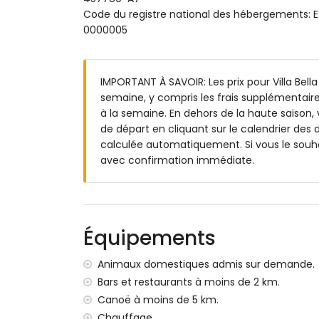
Code du registre national des hébergement
Chambre avec climatisation, lit double (
0000005
Chambre avec climatisation, 2 lits simple
attenante
2 chambres avec climatisation, chacune 
IMPORTANT À SAVOIR: Les prix pour Villa Bella 
Salle de bain attenante avec lavabo simpl
semaine, y compris les frais supplémentaire
2 salles de bains chacune avec lavabo si
à la semaine. En dehors de la haute saison, 
Extérieur de la villa
de départ en cliquant sur le calendrier des d
calculée automatiquement. Si vous le souha
Terrain clôturé
avec confirmation immédiate.
Piscine privée mesurant 8m x 4m et 2m 
Jardin avec gravier et mobilier de jardin 
Terrasse
Barbecue
Espace salon et salle à manger extérieur
Équipements
Plus d'informations
Animaux domestiques admis sur demande.
Ville la plus proche : Jávea (à moins de 2 k
Bars et restaurants à moins de 2 km.
Rivière ou rive la plus proche : Méditerran
Canoë à moins de 5 km.
Plage la plus proche : El Arenal, Jávea (à 
Chauffage