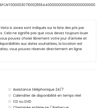
s: ESFCNT0000030710002555440000000000000000000000
mesurant 200 par 140 cm) et ventilateur
s (mesurant 190 par 105 cm), ventilateur et salle de bain
avec 2 lits simples (mesurant 190 par 90 cm)
Vista à Javea sont indiqués sur la liste des prix par
e, baignoire/douche, bidet et toilettes
s. Cela ne signifie pas que vous devez toujours louer
mple, douche et toilettes
vous pouvez choisir librement votre jour d'arrivée et
isponibilités aux dates souhaitées, la location est
itez, vous pouvez réserver directement en ligne
de profondeur
avec transats
Assistance téléphonique 24/7
ilomètres de la villa)
Calendrier de disponibilité en temps réel
ée, Jávea (à moins de 5 kilomètres de la villa)
CD ou DVD
moins de 5 kilomètres de la villa)
Cheminée extérieure / Barbecue