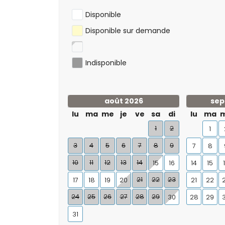
Disponible
Disponible sur demande
Indisponible
août 2026
sep
lu
ma
me
je
ve
sa
di
lu
ma
1
2
1
3
4
5
6
7
8
9
7
8
10
11
12
13
14
15
16
14
15
21
22
23
17
18
19
20
21
22
24
25
26
27
28
29
30
28
29
31