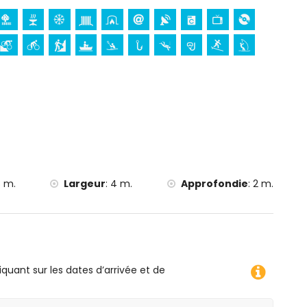
San Bartolome, Jávea), ruine (Histórico de Jávea),
iment architectural (Histórico de Jávea), lieu historique
5 kilomètres de l'hébergement)
moins de 25 kilomètres de l'hébergement)
e, canoë, kayak, pêche, plongée, snorkeling, surf,
 5 kilomètres de la villa)
à moins de 10 kilomètres de la villa)
 m.
Largeur
:
4 m.
Approfondie
:
2 m.
iquant sur les dates d’arrivée et de