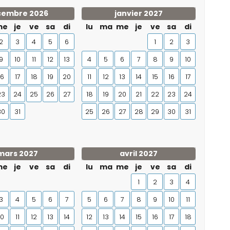
cembre 2026
janvier 2027
me
je
ve
sa
di
lu
ma
me
je
ve
sa
di
2
3
4
5
6
1
2
3
9
10
11
12
13
4
5
6
7
8
9
10
16
17
18
19
20
11
12
13
14
15
16
17
23
24
25
26
27
18
19
20
21
22
23
24
30
31
25
26
27
28
29
30
31
mars 2027
avril 2027
me
je
ve
sa
di
lu
ma
me
je
ve
sa
di
1
2
3
4
3
4
5
6
7
5
6
7
8
9
10
11
10
11
12
13
14
12
13
14
15
16
17
18