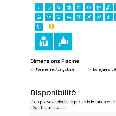
Sites et culture à Jávea, Costa Blanca
Musée (Pueblo Histórico, Jávea), église (
monument (Molinos de Viento, Jávea), bât
(Pueblo Histórico et Jávea) (à moins de 
Château (Portal de la Vila et Denia) (à 
Sports
Tennis, randonnée, VTT, cyclisme, escalad
planche à voile et ski nautique (à moins de
Golf (La Sella Golf, Denia) et équitation (
Dimensions Piscine
Forme
:
rectangulaire
Longueur
:
8
Disponibilité
Vous pouvez calculer le prix de la location en cl
départ souhaitées !