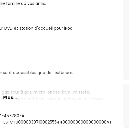
e famille ou vos amis.
eur DVD et station d'accueil pour iPod
 sont accessibles que de l'extérieur.
gaz, four à gaz, micro-ondes, lave-vaisselle,
Plus...
 bouilloire électrique, mixeur, grille-pain et presse-
gaz, four électrique, réfrigérateur, machine à café,
 AT-457780-A
sme : ESFCTU00000307100025554400000000000000000AT-