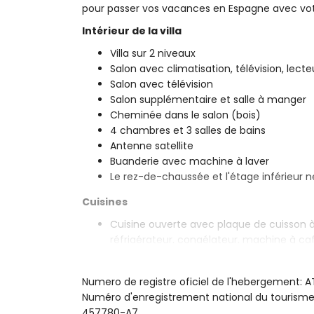
pour passer vos vacances en Espagne avec votr
Intérieur de la villa
Villa sur 2 niveaux
Salon avec climatisation, télévision, lect
Salon avec télévision
Salon supplémentaire et salle à manger
Cheminée dans le salon (bois)
4 chambres et 3 salles de bains
Antenne satellite
Buanderie avec machine à laver
Le rez-de-chaussée et l'étage inférieur ne
Cuisines
Cuisine ouverte avec plaque de cuisson à 
réfrigérateur, congélateur, machine à café,
agrumes
Cuisine ouverte avec plaque de cuisson à 
Numero de registre oficiel de l'hebergement:
grille-pain et presse-agrumes
Numéro d'enregistrement national du touri
Chambres et salles de bains
457780-A7