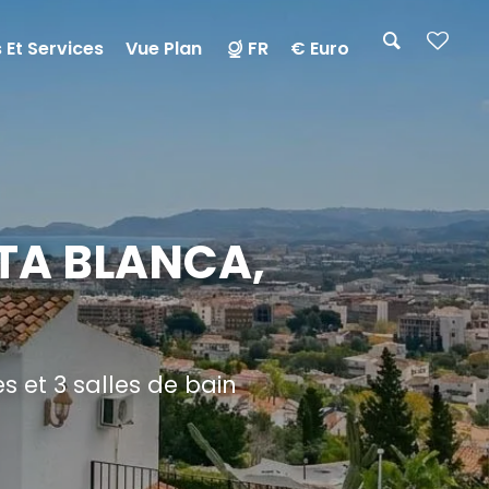
 Et Services
Vue Plan
FR
€ Euro
STA BLANCA,
 et 3 salles de bain