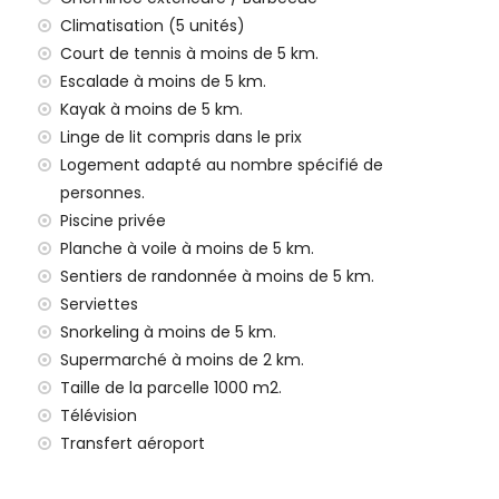
a (à moins de 3 kilomètres de la villa)
Climatisation (5 unités)
ns de 2 kilomètres de la villa)
kilomètres)
Court de tennis à moins de 5 km.
ce (> 100 kilomètres)
Escalade à moins de 5 km.
maux domestiques sont autorisés
Kayak à moins de 5 km.
les avec enfants
Linge de lit compris dans le prix
de location de la villa
Logement adapté au nombre spécifié de
personnes.
Piscine privée
Planche à voile à moins de 5 km.
e 24 heures sur 24
Sentiers de randonnée à moins de 5 km.
Serviettes
Snorkeling à moins de 5 km.
Supermarché à moins de 2 km.
 enfants (sur demande)
Taille de la parcelle 1000 m2.
ur vos vacances à Jávea, Costa Blanca
Télévision
Transfert aéroport
nade (El Puerto et Jávea) (à moins de 5 kilomètres de la