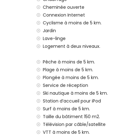
Port le plus proche : Duanes del Mar, Jáve
Cheminée ouverte
Parc le plus proche : Montgó, Jávea (à moi
Aéroport le plus proche : Alicante (> 100 
Connexion Internet
Deuxième aéroport le plus proche : Valen
Cyclisme à moins de 5 km.
Veuillez consulter pour savoir si les ani
Jardin
L'hébergement est très adapté aux famil
Lave-linge
Installations et services inclus dans le prix 
Logement à deux niveaux.
Internet (WiFi)
Pêche à moins de 5 km.
Draps et serviettes
Plage à moins de 5 km.
Service de réception et service d'urgenc
Chauffage par air et climatisation
Plongée à moins de 5 km.
Service de réception
Installations et services avec supplément
Ski nautique à moins de 5 km.
Service aéroport
Station d’accueil pour iPod
Lit supplémentaire et lits/couffins pour
Surf à moins de 5 km.
Divertissements et activités de loisirs po
Taille du bâtiment 150 m2.
Télévision par câble/satellite
Cinéma, théâtre, discothèque, bar, prome
VTT à moins de 5 km.
maison)