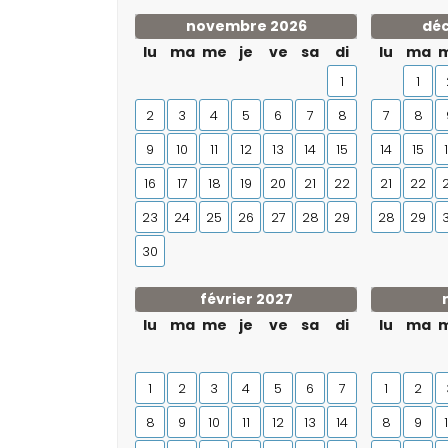
novembre 2026
dé
lu
ma
me
je
ve
sa
di
lu
ma
1
1
2
3
4
5
6
7
8
7
8
9
10
11
12
13
14
15
14
15
16
17
18
19
20
21
22
21
22
23
24
25
26
27
28
29
28
29
30
février 2027
lu
ma
me
je
ve
sa
di
lu
ma
1
2
3
4
5
6
7
1
2
8
9
10
11
12
13
14
8
9