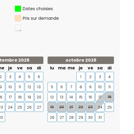
Dates choisies
Prix ​​sur demande
tembre 2026
octobre 2026
me
je
ve
sa
di
lu
ma
me
je
ve
sa
di
2
3
4
5
6
1
2
3
4
9
10
11
12
13
5
6
7
8
9
10
11
18
16
17
18
19
20
12
13
14
15
16
17
19
20
21
22
23
23
24
25
26
27
24
25
30
26
27
28
29
30
31