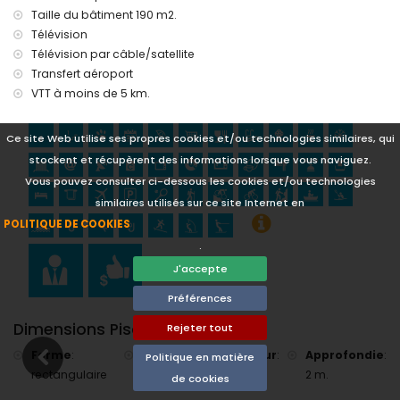
Château (Portal de la Vila et Denia) (à moins de 25
Taille du bâtiment 190 m2.
kilomètres de l'hébergement)
Télévision
Sports
Télévision par câble/satellite
Tennis (à moins de 1000 mètres de la villa)
Transfert aéroport
Randonnée, VTT, cyclisme, escalade, canoë, kayak, pêche,
VTT à moins de 5 km.
plongée, snorkeling, surf, planche à voile et ski nautique (à
moins de 5 kilomètres de la villa)
Ce site Web utilise ses propres cookies et/ou technologies similaires, qui
Golf (Golf Club Jávea), équitation et rafting (à moins de 10
kilomètres de la villa)
stockent et récupèrent des informations lorsque vous naviguez.
Vous pouvez consulter ci-dessous les cookies et/ou technologies
similaires utilisés sur ce site Internet en
POLITIQUE DE COOKIES
.
J'accepte
Préférences
Dimensions Piscine
Rejeter tout
Forme
:
Longueur
:
Largeur
:
Approfondie
:
Politique en matière
rectangulaire
8 m.
4 m.
2 m.
de cookies