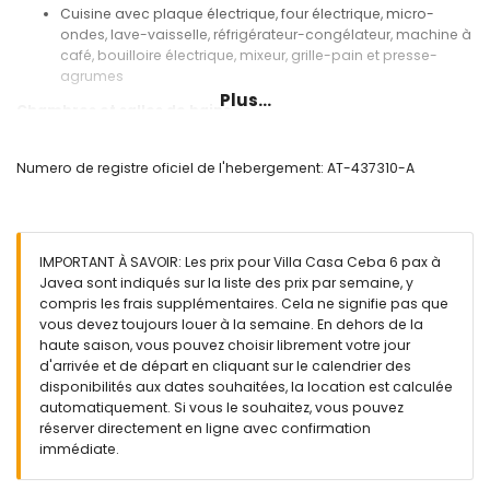
Cuisine avec plaque électrique, four électrique, micro-
ondes, lave-vaisselle, réfrigérateur-congélateur, machine à
café, bouilloire électrique, mixeur, grille-pain et presse-
agrumes
Plus...
Chambres et salles de bains
Chambre avec climatisation, lit king-size (190 x 180 cm) et
ventilateur
Numero de registre oficiel de l'hebergement: AT-437310-A
Chambre avec climatisation, lit double (200 x 140 cm) et
ventilateur
Chambre avec climatisation, 2 lits simples (200 x 90 cm) et
ventilateur
IMPORTANT À SAVOIR: Les prix pour Villa Casa Ceba 6 pax à
2 salles de bains chacune avec lavabo, douche et toilette
Javea sont indiqués sur la liste des prix par semaine, y
Extérieur de la villa
compris les frais supplémentaires. Cela ne signifie pas que
vous devez toujours louer à la semaine. En dehors de la
Terrain clôturé
haute saison, vous pouvez choisir librement votre jour
Piscine privée mesurant 8m x 4m et 2m de profondeur
d'arrivée et de départ en cliquant sur le calendrier des
Magnifique jardin avec pelouse, arbres et mobilier de jardin
disponibilités aux dates souhaitées, la location est calculée
avec transats
automatiquement. Si vous le souhaitez, vous pouvez
2 terrasses dont une couverte
réserver directement en ligne avec confirmation
Barbecue
immédiate.
Douche extérieure
Espace de détente extérieur et espace de repas extérieur