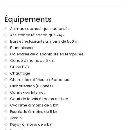
2 places de parking couvertes privées et 2 places de
parking privées
Équipements
Informations supplémentaires
Ville la plus proche: Jávea (à moins de 5 kilomètres de la
Animaux domestiques autorisés.
villa)
Assistance téléphonique 24/7
Rivière ou rive la plus proche: Méditerranée, Jávea (à moins
Bars et restaurants à moins de 500 m.
de 4 kilomètres de la villa)
Plage la plus proche: El Arenal, Jávea (à moins de 4
Blanchisserie
kilomètres de la villa)
Calendrier de disponibilité en temps réel
Port le plus proche: Puerto Aduanas del Mar, Jávea (à
Canoë à moins de 5 km.
moins de 5 kilomètres de la villa)
CD ou DVD
Aéroport le plus proche: Alicante (à moins de 100 kilomètres
Chauffage
de la villa)
Cheminée extérieure / Barbecue
Deuxième aéroport le plus proche: Valence (> 100
Climatisation (6 unités)
kilomètres)
Animaux acceptés
Connexion Internet
L'hébergement est très adapté aux familles avec enfants
Court de tennis à moins de 1 km.
Cyclisme à moins de 5 km.
Installations et services inclus dans le prix de location de la
Escalade à moins de 5 km.
villa
Jardin
Internet (WiFi)
Kayak à moins de 5 km.
Aspirateur et fer à repasser