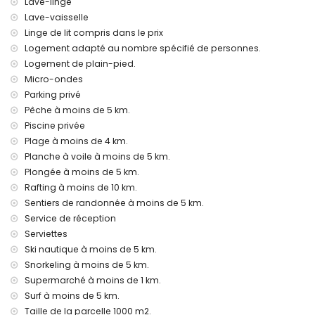
Lave-linge
Linge de lit et serviettes
Service de réception et service d'urgence 24 heures sur 24
Lave-vaisselle
Chauffage central et climatisation
Linge de lit compris dans le prix
Logement adapté au nombre spécifié de personnes.
Installations et services en supplément
Logement de plain-pied.
Service aéroport
Micro-ondes
Service de blanchisserie
Parking privé
Lit supplémentaire et lits/couffins pour enfants (sur
Pêche à moins de 5 km.
demande)
Piscine privée
Activités de divertissement et de loisirs pour vos vacances
Plage à moins de 4 km.
à Jávea, Costa Blanca
Planche à voile à moins de 5 km.
Cinéma, théâtre, promenade (Paseo El Arenal et Jávea) (à
Plongée à moins de 5 km.
moins de 5 kilomètres de la maison)
Rafting à moins de 10 km.
Lieux d'intérêt et culture à Jávea, Costa Blanca
Sentiers de randonnée à moins de 5 km.
Service de réception
Musée (Histórico de Jávea, Jávea), église (Virgen de Loreto,
Serviettes
Puerto, Jávea), monument (Pueblo de Jávea, Jávea),
Ski nautique à moins de 5 km.
bâtiment architectural (Histórico de Jávea, Jávea), lieu
historique (Pueblo de Jávea et Jávea) (à moins de 5
Snorkeling à moins de 5 km.
kilomètres de l'hébergement)
Supermarché à moins de 1 km.
Ruine (Molinos de Viento et Jávea) (à moins de 10
Surf à moins de 5 km.
kilomètres de l'hébergement)
Taille de la parcelle 1000 m2.