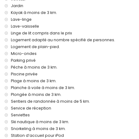
Équipements et services avec supplément
Jardin
Kayak à moins de 3 km.
jacuzzi extérieur
Lave-linge
lit supplémentaire et lits/cots pour enfants (sur demande)
Lave-vaisselle
Activités de divertissement et de loisirs pour vos vacances
Linge de lit compris dans le prix
à Jávea, Costa Blanca
Logement adapté au nombre spécifié de personnes.
cinéma, théâtre, discothèque, bar, promenade (El Arenal et
Logement de plain-pied.
Jávea) (à moins de 5 kilomètres de la maison)
Micro-ondes
Curiosités et culture à Jávea, Costa Blanca
Parking privé
Pêche à moins de 3 km.
musée (Pueblo Histórico, Jávea), église (San Bartolomé,
Piscine privée
Jávea), ruine (Pueblo Histórico, Jávea), monument (Pueblo
Plage à moins de 3 km.
Histórico, Jávea), immeuble architectural (Pueblo Histórico,
Jávea), lieu historique (Pueblo Histórico et Jávea) (à moins
Planche à voile à moins de 3 km.
de 5 kilomètres de l'hébergement)
Plongée à moins de 3 km.
château (Portal de la Vila et Denia) (à moins de 25
Sentiers de randonnée à moins de 5 km.
kilomètres de l'hébergement)
Service de réception
Sports
Serviettes
Ski nautique à moins de 3 km.
tennis, randonnée, VTT, cyclisme, escalade, canoë, kayak,
Snorkeling à moins de 3 km.
pêche, plongée, snorkeling, surf, planche à voile et ski
nautique (à moins de 5 kilomètres de la villa)
Station d’accueil pour iPod