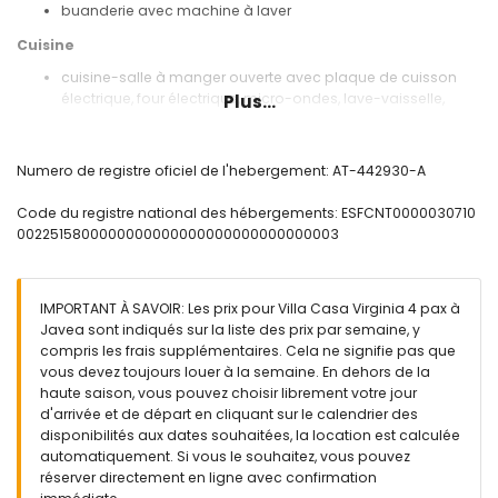
buanderie avec machine à laver
Cuisine
cuisine-salle à manger ouverte avec plaque de cuisson
électrique, four électrique, micro-ondes, lave-vaisselle,
Plus...
réfrigérateur, congélateur, cafetière, bouilloire électrique,
mixeur, grille-pain et presse-agrumes
Numero de registre oficiel de l'hebergement: AT-442930-A
Chambres et salles de bains
2 chambres, chacune avec lit double et ventilateur
Code du registre national des hébergements: ESFCNT0000030710
2 salles de bains chacune avec lavabo simple, douche et
0022515800000000000000000000000000003
toilette
Extérieur de la villa
IMPORTANT À SAVOIR: Les prix pour Villa Casa Virginia 4 pax à
grand terrain clos
Javea sont indiqués sur la liste des prix par semaine, y
piscine privée mesurant 10m x 5m et 2m de profondeur
compris les frais supplémentaires. Cela ne signifie pas que
magnifique jardin engazonné avec arbres et mobilier de
vous devez toujours louer à la semaine. En dehors de la
jardin avec transats
haute saison, vous pouvez choisir librement votre jour
2 terrasses
d'arrivée et de départ en cliquant sur le calendrier des
cuisine extérieure et barbecue
disponibilités aux dates souhaitées, la location est calculée
coin salon extérieur
automatiquement. Si vous le souhaitez, vous pouvez
2 places de parking privées couvertes
réserver directement en ligne avec confirmation