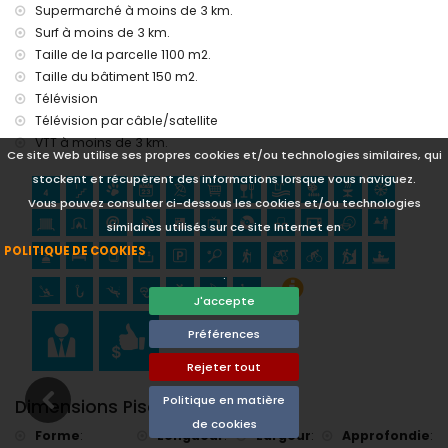
golf (Club de Golf de Jávea, Jávea) et équitation (à moins
Supermarché à moins de 3 km.
de 10 kilomètres de la villa)
Surf à moins de 3 km.
Taille de la parcelle 1100 m2.
Taille du bâtiment 150 m2.
Télévision
Télévision par câble/satellite
VTT à moins de 3 km.
Ce site Web utilise ses propres cookies et/ou technologies similaires, qui
stockent et récupèrent des informations lorsque vous naviguez.
Vous pouvez consulter ci-dessous les cookies et/ou technologies
similaires utilisés sur ce site Internet en
POLITIQUE DE COOKIES
.
J'accepte
Préférences
Rejeter tout
Politique en matière
Dimensions Piscine
de cookies
Forme
:
Longueur
:
Largeur
:
Approfondie
: