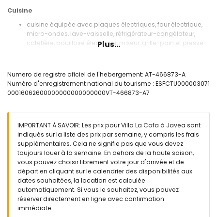
Cuisine
cuisine équipée avec plaques électriques, four électrique,
micro-ondes, lave-vaisselle, réfrigérateur-congélateur,
cafetière, bouilloire électrique, mixeur, grille-pain et presse-
Plus...
agrumes
Chambres et salles de bain
Numero de registre oficiel de l'hebergement: AT-466873-A
2 chambres avec air conditionné, chacune avec 2 lits
Numéro d'enregistrement national du tourisme : ESFCTU000003071
simples (mesurant 200 x 90 cm)
00016062600000000000000000VT-466873-A7
salle de bain avec lavabo simple, douche, bidet et toilettes
Extérieur de la villa
IMPORTANT À SAVOIR: Les prix pour Villa La Cofa à Javea sont
piscine privée mesurant 8m x 4m et de 2m de profondeur
indiqués sur la liste des prix par semaine, y compris les frais
jardin arboré et mobilier de jardin avec transats
supplémentaires. Cela ne signifie pas que vous devez
terrasse couverte
toujours louer à la semaine. En dehors de la haute saison,
barbecue
vous pouvez choisir librement votre jour d'arrivée et de
douche extérieure
départ en cliquant sur le calendrier des disponibilités aux
espace salon extérieur et espace salle à manger extérieur
dates souhaitées, la location est calculée
garage privé et espace de stationnement couvert privé
automatiquement. Si vous le souhaitez, vous pouvez
réserver directement en ligne avec confirmation
Informations supplémentaires
immédiate.
ville la plus proche : Jávea (à moins de 3 kilomètres de la