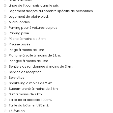
chauffage central et air conditionné
Linge de lit compris dans le prix
Activités de divertissement et de loisirs pour vos vacances
Logement adapté au nombre spécifié de personnes.
à Jávea, Costa Blanca
Logement de plain-pied.
bar, promenade (Paseo Marítimo et Jávea) (à moins de
Micro-ondes
1000 mètres de la maison)
Parking pour 2 voitures ou plus
cinéma, théâtre et discothèque (à moins de 5 kilomètres de
Parking privé
la maison)
Pêche à moins de 2 km.
Sites et culture à Jávea, Costa Blanca
Piscine privée
Plage à moins de 1 km.
musée (Histórico de Jávea), église (Virgen de Loreto, Puerto,
Jávea), ruine (Molinos de Viento, Jávea), monument
Planche à voile à moins de 2 km.
(Pueblo Histórico, Jávea), bâtiment architectural (Histórico
Plongée à moins de 1 km.
de Jávea), lieu historique (Pueblo Histórico et Jávea) (à
Sentiers de randonnée à moins de 3 km.
moins de 5 kilomètres de l'hébergement)
Service de réception
palais (Palacio Real de Valencia) (à moins de 25 kilomètres
Serviettes
de l'hébergement)
Snorkeling à moins de 2 km.
Sports
Supermarché à moins de 2 km.
Surf à moins de 2 km.
plongée (à moins de 1000 mètres de la villa)
tennis, randonnée, VTT, cyclisme, escalade, canoë, kayak,
Taille de la parcelle 800 m2.
pêche, snorkeling, surf et planche à voile (à moins de 5
Taille du bâtiment 95 m2.
kilomètres de la villa)
Télévision