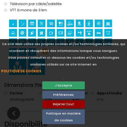
golf (Club de Golf de Jávea) et équitation (à moins de 10
Télévision par câble/satellite
kilomètres de la villa)
VTT à moins de 3 km.
Ce site Web utilise ses propres cookies et/ou technologies similaires, qui
stockent et récupèrent des informations lorsque vous naviguez.
Vous pouvez consulter ci-dessous les cookies et/ou technologies
similaires utilisés sur ce site Internet en
POLITIQUE DE COOKIES
.
Dimensions Piscine
J'accepte
Forme
:
Longueur
:
Largeur
:
Approfondie
:
Préférences
rectangulaire
8 m.
4 m.
2 m.
Rejeter tout
Politique en matière
de cookies
Disponibilité