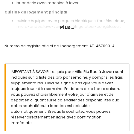
buanderie avec machine à laver
Cuisine du logement principal
cuisine équipée avec plaques électriques, four électrique,
micro-ondes, lave-vaisselle, réfrigérateur-congélateur,
Plus...
cafetière, bouilloire électrique, mixeur, grille-pain et presse-
agrumes
Numero de registre oficiel de l'hebergement: AT-457099-A
Chambres et salles de bains du logement principal
chambre avec air conditionné, lit queen size (mesurant 200
par 160 cm) et salle de bain en suite
chambre avec lit queen size (mesurant 200 par 160 cm) et
IMPORTANT À SAVOIR: Les prix pour Villa Riu Rau à Javea sont
ventilateur
indiqués sur la liste des prix par semaine, y compris les frais
2 chambres, chacune avec 2 lits simples (mesurant 200 par
supplémentaires. Cela ne signifie pas que vous devez
90 cm) et ventilateur
toujours louer à la semaine. En dehors de la haute saison,
chambre avec air conditionné et 2 lits simples (mesurant
vous pouvez choisir librement votre jour d'arrivée et de
200 par 90 cm)
départ en cliquant sur le calendrier des disponibilités aux
salle de bain en suite avec double lavabo, douche et
dates souhaitées, la location est calculée
toilette
automatiquement. Si vous le souhaitez, vous pouvez
salle de bain avec double lavabo, combinaison
réserver directement en ligne avec confirmation
baignoire/douche et toilette
immédiate.
salle de bain avec lavabo simple, douche et toilette
Intérieur de l'unité séparée