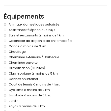
chambre avec 4 lits simples (mesurant 200 par 90 cm) et
ventilateur
Équipements
Extérieur de la villa
Animaux domestiques autorisés.
grand terrain clôturé
Assistance téléphonique 24/7
piscine privée mesurant 10m x 5m et 2m de profondeur
Bars et restaurants à moins de 1 km.
beau jardin avec pelouse, arbres et mobilier de jardin avec
transats
Calendrier de disponibilité en temps réel
2 terrasses, dont 1 couverte
Canoë à moins de 3 km.
cuisine extérieure et barbecue
Chauffage
douche extérieure
Cheminée extérieure / Barbecue
espace salon extérieur et salle à manger extérieure
Cheminée ouverte
4 places de parking privées et clôturées
Climatisation (3 unités)
terrasse sur le toit
Club hippique à moins de 5 km.
Plus d'informations
Connexion Internet
ville la plus proche : Javea (à moins de 1000 mètres de la
Court de tennis à moins de 4 km.
villa)
Cyclisme à moins de 2 km.
rivière ou rive la plus proche : Méditerranée (à moins de 3
Escalade à moins de 6 km.
kilomètres de la villa)
Jardin
plage la plus proche : Playa de La Grava (à moins de 3
Kayak à moins de 3 km.
kilomètres de la villa)