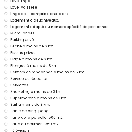
Lave-linge
port le plus proche : Puerto de Javea (à moins de 4
kilomètres de la villa)
Lave-vaisselle
parc le plus proche : Plaza Parque Reina Sofia (à moins de
Linge de lit compris dans le prix
2 kilomètres de la villa)
Logement à deux niveaux.
aéroport le plus proche : Alicante (à moins de 100
Logement adapté au nombre spécifié de personnes.
kilomètres de la villa)
Micro-ondes
deuxième aéroport le plus proche : Valence (> 100
Parking privé
kilomètres)
transports publics à proximité : bus à moins de 1000 mètres
Pêche à moins de 3 km.
animaux de compagnie admis
Piscine privée
L'hébergement est très adapté pour les familles avec
Plage à moins de 3 km.
enfants
Plongée à moins de 3 km.
Installations et services inclus dans le prix de location de la
Sentiers de randonnée à moins de 5 km.
villa
Service de réception
Serviettes
internet (fibre optique)
Snorkeling à moins de 3 km.
fer et planche à repasser
linge de lit et serviettes
Supermarché à moins de 1 km.
service de réception et service d'urgence 24 heures sur 24
Surf à moins de 3 km.
ping-pong
Table de ping-pong
chauffage central et climatisation
Taille de la parcelle 1500 m2.
Installations et services à charge supplémentaire
Taille du bâtiment 350 m2.
Télévision
lit supplémentaire et lits/couffins pour enfants (sur