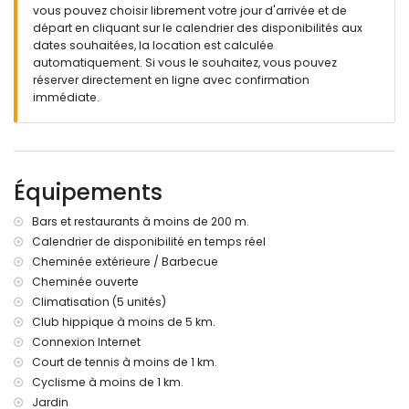
douche extérieure
vous pouvez choisir librement votre jour d'arrivée et de
espace de détente à l'extérieur
départ en cliquant sur le calendrier des disponibilités aux
terrasse sur le toit
dates souhaitées, la location est calculée
automatiquement. Si vous le souhaitez, vous pouvez
Plus d'informations
réserver directement en ligne avec confirmation
ville la plus proche : Moraira (à moins de 200 mètres de la
immédiate.
villa)
plage la plus proche : Playa Ampolla (à moins de 500
mètres de la villa)
les animaux de compagnie ne sont pas admis
Équipements
Équipements et services inclus dans le prix de location de
cette villa luxueuse
Bars et restaurants à moins de 200 m.
internet (ADSL)
Calendrier de disponibilité en temps réel
aspirateur
Cheminée extérieure / Barbecue
service de réception
Cheminée ouverte
court de squash
Climatisation (5 unités)
Équipements et services en supplément
Club hippique à moins de 5 km.
Connexion Internet
climatisation
Court de tennis à moins de 1 km.
Divertissements et activités de loisirs pour vos vacances à
Cyclisme à moins de 1 km.
Moraira, Costa Blanca
Jardin