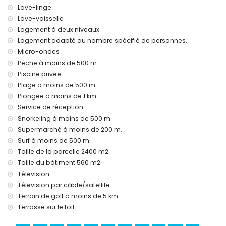
bar (à moins de 500 mètres de la maison)
Lave-linge
promenade (à moins de 1000 mètres de la maison)
Lave-vaisselle
Logement à deux niveaux.
Sports
Logement adapté au nombre spécifié de personnes.
tennis, cyclisme, pêche, plongée, snorkeling et surf (à moins
Micro-ondes
de 1000 mètres de la villa)
Pêche à moins de 500 m.
golf (Golf Ifach) et équitation (à moins de 5 kilomètres de la
Piscine privée
villa)
Plage à moins de 500 m.
Plongée à moins de 1 km.
Service de réception
Snorkeling à moins de 500 m.
Supermarché à moins de 200 m.
Surf à moins de 500 m.
Taille de la parcelle 2400 m2.
Taille du bâtiment 560 m2.
Télévision
Télévision par câble/satellite
Terrain de golf à moins de 5 km.
Terrasse sur le toit