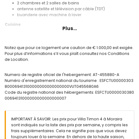
2 chambres et 2 salles de bains
antenne satellite et télévision par câble (TDT)
buanderie avec machine à laver
Cuisine
Plus...
cuisine avec plaque de cuisson électrique, four électrique,
micro-ondes, lave-vaisselle, réfrigérateur-congélateur,
machine à café et grille-pain
Notez que pour ce logement une caution de € 1.000,00 est exigée.
Pour plus d’informations s’il vous plaît consultez nos Conditions
Chambres et salles de bains
de Location.
chambre avec climatisation, lit double et salle de bains
attenante
Numero de registre oficiel de l'hebergement: AT-455880-A
chambre avec climatisation et 2 lits simples
Numéro d'enregistrement national du tourisme : ESFCTU00000303
salle de bains attenante avec baignoire
800069413100000000000000000VUT0455680A6
salle de bains avec baignoire
Code du registre national des hébergements: ESFCTU0000030380
Extérieur de cette villa luxueuse
00694131000000000000000007
grand terrain clos
piscine privée en forme de lagune mesurant 10m x 5m
merveilleux jardin gazonné avec des arbres et mobilier de
IMPORTANT À SAVOIR: Les prix pour Villa Timon 4 à Moraira
jardin avec transats
sont indiqués sur la liste des prix par semaine, y compris les
4 terrasses, dont 2 sont couvertes
frais supplémentaires. Cela ne signifie pas que vous devez
cuisine d'extérieur et barbecue
toujours louer à la semaine. En dehors de la haute saison,