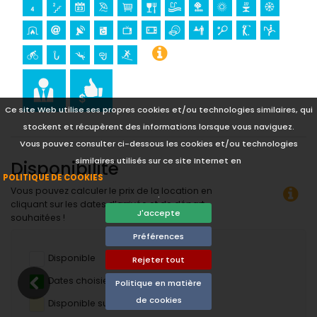
Ce site Web utilise ses propres cookies et/ou technologies similaires, qui
stockent et récupèrent des informations lorsque vous naviguez.
Vous pouvez consulter ci-dessous les cookies et/ou technologies
similaires utilisés sur ce site Internet en
Disponibilité
POLITIQUE DE COOKIES
Vous pouvez calculer le prix de la location en
.
cliquant sur les dates d’arrivée et de départ
J'accepte
souhaitées !
Préférences
Disponible
Rejeter tout
Dates choisies
Politique en matière
de cookies
Disponible sur demande