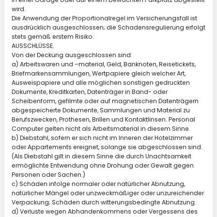
wird.
Die Anwendung der Proportionalregel im Versicherungsfall ist
ausdrücklich ausgeschlossen; die Schadensregulierung erfolgt
stets gemäß erstem Risiko.
AUSSCHLÜSSE.
Von der Deckung ausgeschlossen sind:
a) Arbeitswaren und –material, Geld, Banknoten, Reisetickets,
Briefmarkensammlungen, Wertpapiere gleich welcher Art,
Ausweispapiere und alle möglichen sonstigen gedruckten
Dokumente, Kreditkarten, Datenträger in Band- oder
Scheibenform, gefilmte oder auf magnetischen Datenträgern
abgespeicherte Dokumente, Sammlungen und Material zu
Berufszwecken, Prothesen, Brillen und Kontaktlinsen. Personal
Computer gelten nicht als Arbeitsmaterial in diesem Sinne.
b) Diebstahl, sofern er sich nicht im Inneren der Hotelzimmer
oder Appartements ereignet, solange sie abgeschlossen sind.
(Als Diebstahl gilt in diesem Sinne die durch Unachtsamkeit
ermöglichte Entwendung ohne Drohung oder Gewalt gegen
Personen oder Sachen.)
c) Schäden infolge normaler oder natürlicher Abnutzung,
natürlicher Mängel oder unzweckmäßiger oder unzureichender
Verpackung; Schäden durch witterungsbedingte Abnutzung.
d) Verluste wegen Abhandenkommens oder Vergessens des