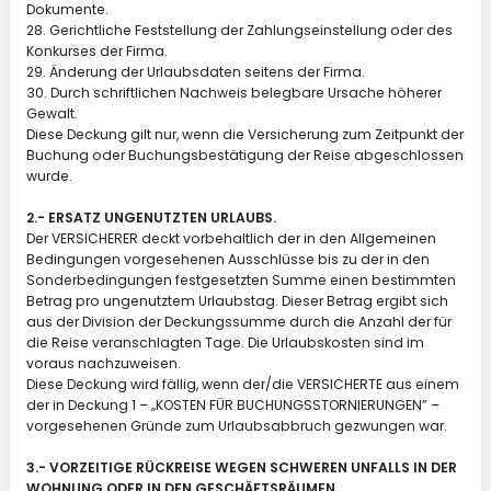
Dokumente.
28. Gerichtliche Feststellung der Zahlungseinstellung oder des
Konkurses der Firma.
29. Änderung der Urlaubsdaten seitens der Firma.
30. Durch schriftlichen Nachweis belegbare Ursache höherer
Gewalt.
Diese Deckung gilt nur, wenn die Versicherung zum Zeitpunkt der
Buchung oder Buchungsbestätigung der Reise abgeschlossen
wurde.
2.- ERSATZ UNGENUTZTEN URLAUBS.
Der VERSICHERER deckt vorbehaltlich der in den Allgemeinen
Bedingungen vorgesehenen Ausschlüsse bis zu der in den
Sonderbedingungen festgesetzten Summe einen bestimmten
Betrag pro ungenutztem Urlaubstag. Dieser Betrag ergibt sich
aus der Division der Deckungssumme durch die Anzahl der für
die Reise veranschlagten Tage. Die Urlaubskosten sind im
voraus nachzuweisen.
Diese Deckung wird fällig, wenn der/die VERSICHERTE aus einem
der in Deckung 1 – „KOSTEN FÜR BUCHUNGSSTORNIERUNGEN” –
vorgesehenen Gründe zum Urlaubsabbruch gezwungen war.
3.- VORZEITIGE RÜCKREISE WEGEN SCHWEREN UNFALLS IN DER
WOHNUNG ODER IN DEN GESCHÄFTSRÄUMEN.