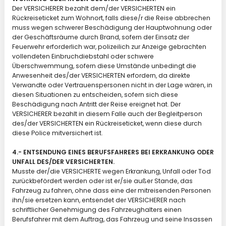
Der VERSICHERER bezahlt dem/der VERSICHERTEN ein
Rückreiseticket zum Wohnort, falls diese/r die Reise abbrechen
muss wegen schwerer Beschädigung der Hauptwohnung oder
der Geschäftsräume durch Brand, sofern der Einsatz der
Feuerwehr erforderlich war, polizeilich zur Anzeige gebrachten
vollendeten Einbruchdiebstahl oder schwere
Überschwemmung, sofern diese Umstände unbedingt die
Anwesenheit des/der VERSICHERTEN erfordern, da direkte
Verwandte oder Vertrauenspersonen nicht in der Lage wären, in
diesen Situationen zu entscheiden, sofern sich diese
Beschädigung nach Antritt der Reise ereignet hat. Der
VERSICHERER bezahlt in diesem Falle auch der Begleitperson
des/der VERSICHERTEN ein Rückreiseticket, wenn diese durch
diese Police mitversichert ist.
4.- ENTSENDUNG EINES BERUFSFAHRERS BEI ERKRANKUNG ODER
UNFALL DES/DER VERSICHERTEN.
Musste der/die VERSICHERTE wegen Erkrankung, Unfall oder Tod
zurückbefördert werden oder ist er/sie außer Stande, das
Fahrzeug zu fahren, ohne dass eine der mitreisenden Personen
ihn/sie ersetzen kann, entsendet der VERSICHERER nach
schriftlicher Genehmigung des Fahrzeughalters einen
Berufsfahrer mit dem Auftrag, das Fahrzeug und seine Insassen