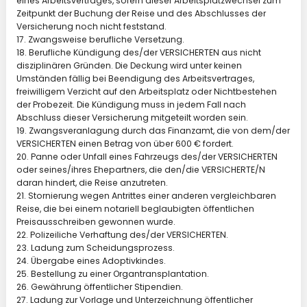
eines Arbeitsvertrages, sofern dieser Arbeitsplatzwechsel zum
Zeitpunkt der Buchung der Reise und des Abschlusses der
Versicherung noch nicht feststand.
17. Zwangsweise berufliche Versetzung.
18. Berufliche Kündigung des/der VERSICHERTEN aus nicht
disziplinären Gründen. Die Deckung wird unter keinen
Umständen fällig bei Beendigung des Arbeitsvertrages,
freiwilligem Verzicht auf den Arbeitsplatz oder Nichtbestehen
der Probezeit. Die Kündigung muss in jedem Fall nach
Abschluss dieser Versicherung mitgeteilt worden sein.
19. Zwangsveranlagung durch das Finanzamt, die von dem/der
VERSICHERTEN einen Betrag von über 600 € fordert.
20. Panne oder Unfall eines Fahrzeugs des/der VERSICHERTEN
oder seines/ihres Ehepartners, die den/die VERSICHERTE/N
daran hindert, die Reise anzutreten.
21. Stornierung wegen Antrittes einer anderen vergleichbaren
Reise, die bei einem notariell beglaubigten öffentlichen
Preisausschreiben gewonnen wurde.
22. Polizeiliche Verhaftung des/der VERSICHERTEN.
23. Ladung zum Scheidungsprozess.
24. Übergabe eines Adoptivkindes.
25. Bestellung zu einer Organtransplantation.
26. Gewährung öffentlicher Stipendien.
27. Ladung zur Vorlage und Unterzeichnung öffentlicher