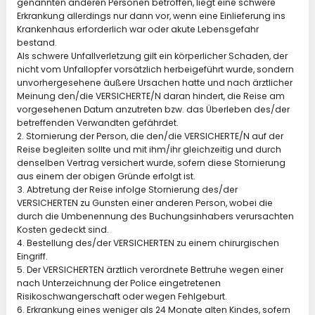
genannten anderen Personen betroffen, liegt eine schwere
Erkrankung allerdings nur dann vor, wenn eine Einlieferung ins
Krankenhaus erforderlich war oder akute Lebensgefahr
bestand.
Als schwere Unfallverletzung gilt ein körperlicher Schaden, der
nicht vom Unfallopfer vorsätzlich herbeigeführt wurde, sondern
unvorhergesehene äußere Ursachen hatte und nach ärztlicher
Meinung den/die VERSICHERTE/N daran hindert, die Reise am
vorgesehenen Datum anzutreten bzw. das Überleben des/der
betreffenden Verwandten gefährdet.
2. Stornierung der Person, die den/die VERSICHERTE/N auf der
Reise begleiten sollte und mit ihm/ihr gleichzeitig und durch
denselben Vertrag versichert wurde, sofern diese Stornierung
aus einem der obigen Gründe erfolgt ist.
3. Abtretung der Reise infolge Stornierung des/der
VERSICHERTEN zu Gunsten einer anderen Person, wobei die
durch die Umbenennung des Buchungsinhabers verursachten
Kosten gedeckt sind.
4. Bestellung des/der VERSICHERTEN zu einem chirurgischen
Eingriff.
5. Der VERSICHERTEN ärztlich verordnete Bettruhe wegen einer
nach Unterzeichnung der Police eingetretenen
Risikoschwangerschaft oder wegen Fehlgeburt.
6. Erkrankung eines weniger als 24 Monate alten Kindes, sofern