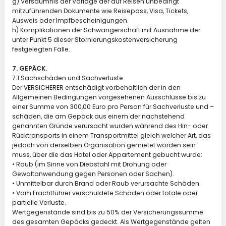
g) Versäumnis der Vorlage der auf Reisen unbedingt
mitzuführenden Dokumente wie Reisepass, Visa, Tickets,
Ausweis oder Impfbescheinigungen.
h) Komplikationen der Schwangerschaft mit Ausnahme der
unter Punkt 5 dieser Stornierungskostenversicherung
festgelegten Fälle.
7. GEPÄCK.
7.1 Sachschäden und Sachverluste.
Der VERSICHERER entschädigt vorbehaltlich der in den
Allgemeinen Bedingungen vorgesehenen Ausschlüsse bis zu
einer Summe von 300,00 Euro pro Person für Sachverluste und –
schäden, die am Gepäck aus einem der nachstehend
genannten Gründe verursacht wurden während des Hin- oder
Rücktransports in einem Transportmittel gleich welcher Art, das
jedoch von derselben Organisation gemietet worden sein
muss, über die das Hotel oder Appartement gebucht wurde:
• Raub (im Sinne von Diebstahl mit Drohung oder
Gewaltanwendung gegen Personen oder Sachen).
• Unmittelbar durch Brand oder Raub verursachte Schäden.
• Vom Frachtführer verschuldete Schäden oder totale oder
partielle Verluste.
Wertgegenstände sind bis zu 50% der Versicherungssumme
des gesamten Gepäcks gedeckt. Als Wertgegenstände gelten