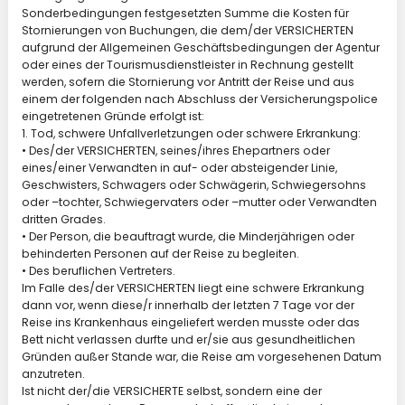
Sonderbedingungen festgesetzten Summe die Kosten für
Stornierungen von Buchungen, die dem/der VERSICHERTEN
aufgrund der Allgemeinen Geschäftsbedingungen der Agentur
oder eines der Tourismusdienstleister in Rechnung gestellt
werden, sofern die Stornierung vor Antritt der Reise und aus
einem der folgenden nach Abschluss der Versicherungspolice
eingetretenen Gründe erfolgt ist:
1. Tod, schwere Unfallverletzungen oder schwere Erkrankung:
• Des/der VERSICHERTEN, seines/ihres Ehepartners oder
eines/einer Verwandten in auf- oder absteigender Linie,
Geschwisters, Schwagers oder Schwägerin, Schwiegersohns
oder –tochter, Schwiegervaters oder –mutter oder Verwandten
dritten Grades.
• Der Person, die beauftragt wurde, die Minderjährigen oder
behinderten Personen auf der Reise zu begleiten.
• Des beruflichen Vertreters.
Im Falle des/der VERSICHERTEN liegt eine schwere Erkrankung
dann vor, wenn diese/r innerhalb der letzten 7 Tage vor der
Reise ins Krankenhaus eingeliefert werden musste oder das
Bett nicht verlassen durfte und er/sie aus gesundheitlichen
Gründen außer Stande war, die Reise am vorgesehenen Datum
anzutreten.
Ist nicht der/die VERSICHERTE selbst, sondern eine der