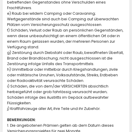
betreffenden Gegenstandes ohne Verschulden eines
Frachtführers.
e) Raub bei wildem Camping oder Caravaning;
Wertgegenstände sind auch bei Camping auf überwachten
Plätzen vom Versicherungsschutz ausgeschlossen.
f) Schäden, Verlust oder Raub an persönlichen Gegenständen,
wenn diese unbeaufsichtigt an einem öffentlichen Ort oder in
einem Raum gelassen wurden, der mehreren Personen zur
Verfügung stand.
g) Zerstörung durch Diebstahl oder Raub, bewaffneten Überfall,
Brand oder Brandlöschung; nicht ausgeschlossen ist die
Zerstörung infolge Unfalls des Transportmittels.
h) Unmittelbar oder mittelbar durch Kriegshandlungen, zivile
oder militärische Unruhen, Volksaufstände, Streiks, Erdbeben
oder Radioaktivität verursachte Schäden.
i) Schäden, die von dem/der VERSICHERTEN absichtlich
herbeigeführt oder grob fahrlässig verursacht wurden;
Schäden infolge des Austritts im Gepäck aufbewahrter
Flüssigkeiten.
j) Kraftfahrzeuge aller Art, ihre Teile und ihr Zubehör.
BEMERKUNGEN:
1. Die angebotenen Prämien gelten ab dem Datum dieses
Versicherungsprojektes für zwei Monate.