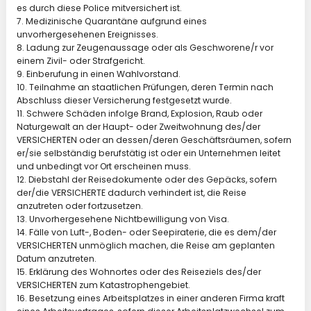
es durch diese Police mitversichert ist.
7. Medizinische Quarantäne aufgrund eines
unvorhergesehenen Ereignisses.
8. Ladung zur Zeugenaussage oder als Geschworene/r vor
einem Zivil- oder Strafgericht.
9. Einberufung in einen Wahlvorstand.
10. Teilnahme an staatlichen Prüfungen, deren Termin nach
Abschluss dieser Versicherung festgesetzt wurde.
11. Schwere Schäden infolge Brand, Explosion, Raub oder
Naturgewalt an der Haupt- oder Zweitwohnung des/der
VERSICHERTEN oder an dessen/deren Geschäftsräumen, sofern
er/sie selbständig berufstätig ist oder ein Unternehmen leitet
und unbedingt vor Ort erscheinen muss.
12. Diebstahl der Reisedokumente oder des Gepäcks, sofern
der/die VERSICHERTE dadurch verhindert ist, die Reise
anzutreten oder fortzusetzen.
13. Unvorhergesehene Nichtbewilligung von Visa.
14. Fälle von Luft-, Boden- oder Seepiraterie, die es dem/der
VERSICHERTEN unmöglich machen, die Reise am geplanten
Datum anzutreten.
15. Erklärung des Wohnortes oder des Reiseziels des/der
VERSICHERTEN zum Katastrophengebiet.
16. Besetzung eines Arbeitsplatzes in einer anderen Firma kraft