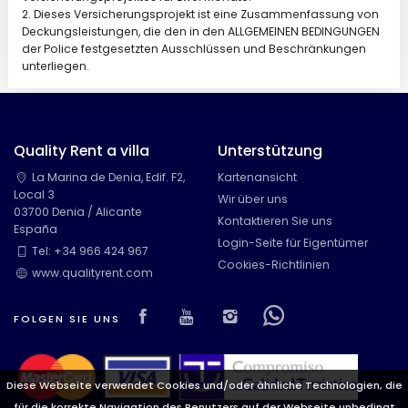
2. Dieses Versicherungsprojekt ist eine Zusammenfassung von
Deckungsleistungen, die den in den ALLGEMEINEN BEDINGUNGEN
der Police festgesetzten Ausschlüssen und Beschränkungen
unterliegen.
Quality Rent a villa
Unterstützung
La Marina de Denia, Edif. F2,
Kartenansicht
Local 3
Wir über uns
03700 Denia / Alicante
Kontaktieren Sie uns
España
Login-Seite für Eigentümer
Tel: +34 966 424 967
Cookies-Richtlinien
www.qualityrent.com
Visit our Facebook page
Visit our youtube page
Visit our isntagram
Visit our Face
FOLGEN SIE UNS
Diese Webseite verwendet Cookies und/oder ähnliche Technologien, die
für die korrekte Navigation des Benutzers auf der Webseite unbedingt