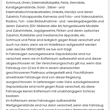
Schmuck, Uhren, Edelmetallobjekte, Pelze, Gemälde,
Kunstgegenstände, Gold-, Silber- und
Edelmetallschmiedearbeiten, Unikate, Handys und deren
Zubehör, Fotoapparate, Kameras und Foto- und Videozubehör,
Radios, Ton- oder Bildaufnahme- und -wiedergabegeräte und
deren Zubehör, EDV-Material aller Art, ferngesteuerte Modelle
und Zubehörteile, Jagdgewehre, Flinten und deren optisches
Zubehör, Rollstühle und medizinische Apparate, etc.
Schmuck und Pelze sind lediglich gegen Raub versichert und
auch nur dann, wenn sie im Hoteltresor aufgewahrt werden
oder der/die VERSICHERTE sie bei sich trägt.
In Fahrzeugen zurückgelassene Gepäckstücke sind nur
versichert, wenn sie im Kofferraum aufbewahrt sind und dieser
abgeschlossen ist. Der Versicherungsschutz gilt nur, wenn das
Fahrzeug von 22 bis 6 Uhr in einem überwachten
geschlossenen Parkhaus untergestellt wird; Frachtführern
anvertraute Fahrzeuge sind von dieser Regelung
ausgeschlossen. In Lieferwagen oder Vans zurückgelassene
Gepäckstücke sind nicht gegen Raub versichert, da diese
Fahrzeuge keinen Kofferraum mit unabhängigem Schloss
besitzen.
Im Kofferraum eines Fahrzeuges aufbewahrte
Wertgegenstände sind nur dann versichert, wenn das Fahrzeug
in einer Garage oder auf einem bewachten Parkplatz abgestellt