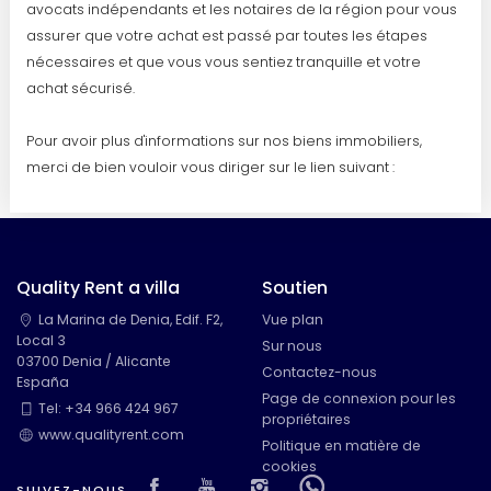
avocats indépendants et les notaires de la région pour vous
assurer que votre achat est passé par toutes les étapes
nécessaires et que vous vous sentiez tranquille et votre
achat sécurisé.
Pour avoir plus d'informations sur nos biens immobiliers,
merci de bien vouloir vous diriger sur le lien suivant :
Quality Rent a villa
Soutien
La Marina de Denia, Edif. F2,
Vue plan
Local 3
Sur nous
03700 Denia / Alicante
Contactez-nous
España
Page de connexion pour les
Tel: +34 966 424 967
propriétaires
www.qualityrent.com
Politique en matière de
cookies
Visit our Facebook page
Visit our youtube page
Visit our isntagram 
Visit our Faceb
SUIVEZ-NOUS