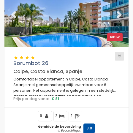
Previous
Next
NIEUW
Borumbot 26
Calpe, Costa Blanca, Spanje
Comfortabel appartement in Calpe, Costa Blanca,
Spanje met gemeenschappelijk zwembad voor 6
personen. Het appartement is gelegen in een stedelijk
gebied, dicht bij restaurants en bars, winkels en
Prijs per dag vanaf:
€ 81
supermarkten, en op 200 m van het strand Los Pinos.
6
2
2
Gemiddelde beoordeling
8,0
41 Beoordelingen