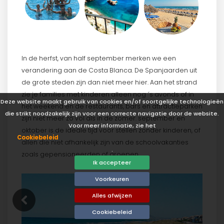
In de herfst, van half september merken we een
verandering aan de Costa Blanca. De Spanjaarden uit
de grote steden zijn dan niet meer hier. Aan het strand
zie je families met kinderen alleen nog ´s avonds of in
Deze website maakt gebruik van cookies en/of soortgelijke technologieën
het weekend en de restaurants, bars en attractieparken
die strikt noodzakelijk zijn voor een correcte navigatie door de website.
zijn niet meer zo vol als in de zomer. september en
Voor meer informatie, zie het
oktober is de ideale tijd voor stellen zonder kinderen, of
Cookiebeleid
allen die niet afhankelijk zijn van de schoolvakanties
.
zoals gepensioneerden of groepen.
Ik accepteer
Voorkeuren
Alles afwijzen
Cookiebeleid