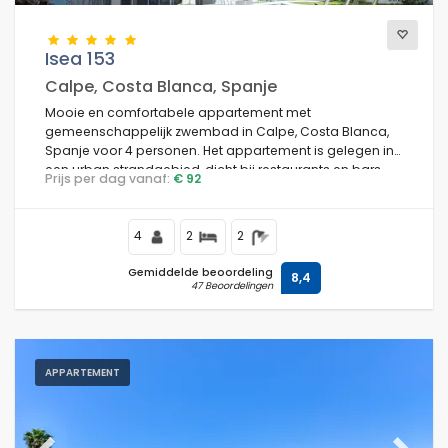
Isea 153
Calpe, Costa Blanca, Spanje
Mooie en comfortabele appartement met
gemeenschappelijk zwembad in Calpe, Costa Blanca,
Spanje voor 4 personen. Het appartement is gelegen in
een urban strandgebied, dicht bij restaurants en bars,
Prijs per dag vanaf:
€ 92
winkels en supermarkten, en ligt op 100 m van Playa
Arenal strand.
4
2
2
Gemiddelde beoordeling
8,4
47 Beoordelingen
APPARTEMENT