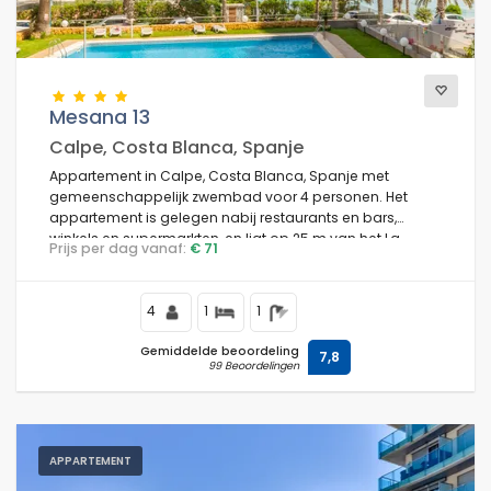
Uitzichten
Mesana 13
Calpe, Costa Blanca, Spanje
Extra categorieën
Appartement in Calpe, Costa Blanca, Spanje met
gemeenschappelijk zwembad voor 4 personen. Het
appartement is gelegen nabij restaurants en bars,
winkels en supermarkten, en ligt op 25 m van het La
Prijs per dag vanaf:
€ 71
Fossa / Levante strand.
4
1
1
Gemiddelde beoordeling
7,8
99 Beoordelingen
APPARTEMENT