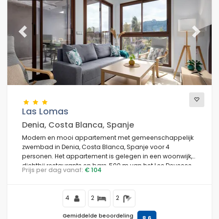
Previous
Next
Las Lomas
Denia, Costa Blanca, Spanje
Modern en mooi appartement met gemeenschappelijk
zwembad in Denia, Costa Blanca, Spanje voor 4
personen. Het appartement is gelegen in een woonwijk,
dichtbij restaurants en bars, 500 m van het Les Deveses
Prijs per dag vanaf:
€ 104
strand en 3 km van El Vergel.
4
2
2
Gemiddelde beoordeling
8,6