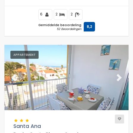
Fossa / Levante strand.
6
2
2
Gemiddelde beoordeling
8,2
52 Beoordelingen
APPARTEMENT
Previous
Next
Santa Ana