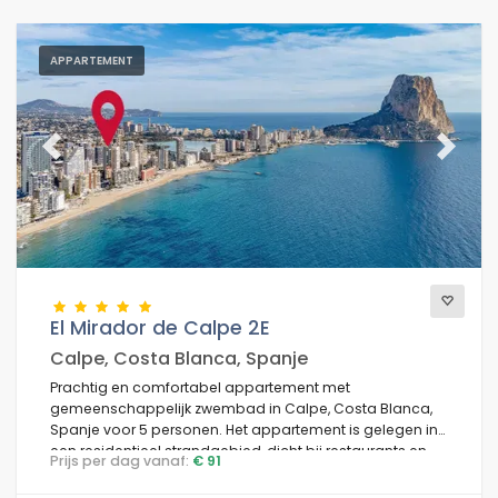
APPARTEMENT
Previous
Next
El Mirador de Calpe 2E
Calpe, Costa Blanca, Spanje
Prachtig en comfortabel appartement met
gemeenschappelijk zwembad in Calpe, Costa Blanca,
Spanje voor 5 personen. Het appartement is gelegen in
een residentieel strandgebied, dicht bij restaurants en
Prijs per dag vanaf:
€ 91
bars, winkels en supermarkten, en is 25 m van Arenal
Strand.