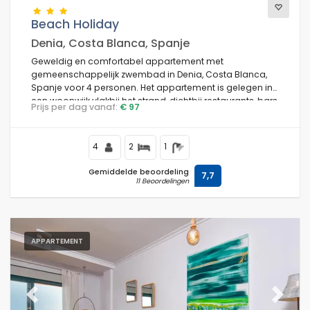
Beach Holiday
Denia, Costa Blanca, Spanje
Geweldig en comfortabel appartement met
gemeenschappelijk zwembad in Denia, Costa Blanca,
Spanje voor 4 personen. Het appartement is gelegen in
een woonwijk vlakbij het strand, dichtbij restaurants, bars
Prijs per dag vanaf:
€ 97
en winkels, en is 25 m van het Las Marinas / Las Brisas
strand.
4
2
1
Gemiddelde beoordeling
7,7
11 Beoordelingen
APPARTEMENT
Previous
Next