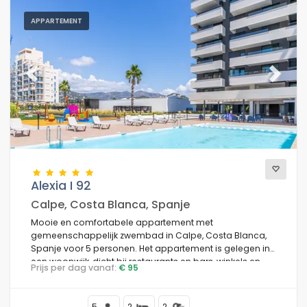
APPARTEMENT
Previous
Next
Alexia I 92
Calpe, Costa Blanca, Spanje
Mooie en comfortabele appartement met
gemeenschappelijk zwembad in Calpe, Costa Blanca,
Spanje voor 5 personen. Het appartement is gelegen in
een woonwijk, dicht bij restaurants en bars, winkels en
Prijs per dag vanaf:
€ 95
supermarkten, en op 500 m van het strand.
5
2
2