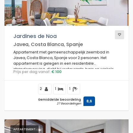
Jardines de Noa
Javea, Costa Blanca, Spanje
Appartement met gemeenschappelijk zwembad in
Javea, Costa Blanca, Spanje voor 2 personen. Het
appartement is gelegen in een residentiële
strandomgeving, dicht bij restaurants, bars en winkels,
Prijs per dag vanaf:
€ 100
op 1 km van La Grava Port, Javea strand, en 1 km van de
Middellandse Zee, Javea.
2
1
1
Gemiddelde beoordeling
8,6
27 Beoordelingen
APPARTEMENT