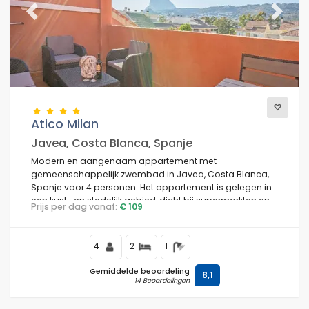
Previous
Next
Atico Milan
Javea, Costa Blanca, Spanje
Modern en aangenaam appartement met
gemeenschappelijk zwembad in Javea, Costa Blanca,
Spanje voor 4 personen. Het appartement is gelegen in
een kust- en stedelijk gebied, dicht bij supermarkten en
Prijs per dag vanaf:
€ 109
op 1 km van Muntanyar strand.
4
2
1
Gemiddelde beoordeling
8,1
14 Beoordelingen