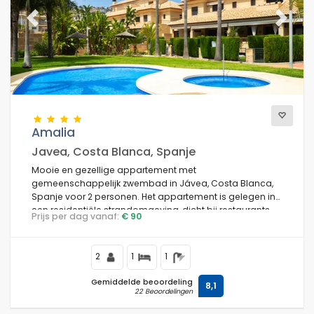
Previous
Next
Amalia
Javea, Costa Blanca, Spanje
Mooie en gezellige appartement met
gemeenschappelijk zwembad in Jávea, Costa Blanca,
Spanje voor 2 personen. Het appartement is gelegen in
een residentiële strandomgeving, dicht bij restaurants
Prijs per dag vanaf:
€ 90
en bars, winkels en supermarkten, op 1 km van La Grava,
Puerto, Jávea strand en op 1 km van Mediterráneo,
Jávea.
2
1
1
Gemiddelde beoordeling
8,1
22 Beoordelingen