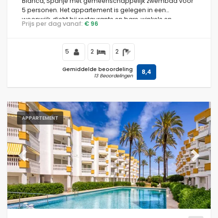
Blanca, Spanje met gemeenschappelijk zwembad voor
5 personen. Het appartement is gelegen in een
woonwijk, dicht bij restaurants en bars, winkels en
Prijs per dag vanaf:
€ 96
supermarkten, en op 500 m van het strand.
5
2
2
Gemiddelde beoordeling
8,4
13 Beoordelingen
APPARTEMENT
Previous
Next