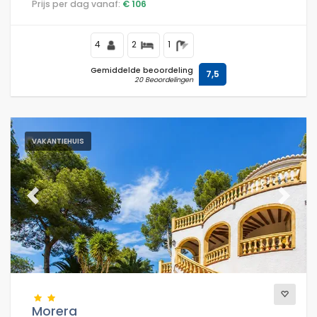
Prijs per dag vanaf:
€ 106
4
2
1
Gemiddelde beoordeling
7,5
20 Beoordelingen
VAKANTIEHUIS
Previous
Next
Morera