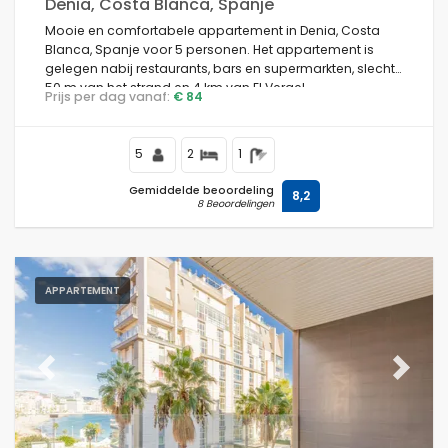
Denia, Costa Blanca, Spanje
Mooie en comfortabele appartement in Denia, Costa
Blanca, Spanje voor 5 personen. Het appartement is
gelegen nabij restaurants, bars en supermarkten, slechts
50 m van het strand en 4 km van El Vergel.
Prijs per dag vanaf:
€ 84
5
2
1
Gemiddelde beoordeling
8,2
8 Beoordelingen
APPARTEMENT
Previous
Next