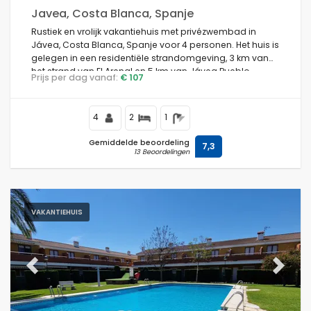
Javea, Costa Blanca, Spanje
Rustiek en vrolijk vakantiehuis met privézwembad in
Jávea, Costa Blanca, Spanje voor 4 personen. Het huis is
gelegen in een residentiële strandomgeving, 3 km van
het strand van El Arenal en 5 km van Jávea Pueblo.
Prijs per dag vanaf:
€ 107
4
2
1
Gemiddelde beoordeling
7,3
13 Beoordelingen
VAKANTIEHUIS
Previous
Next