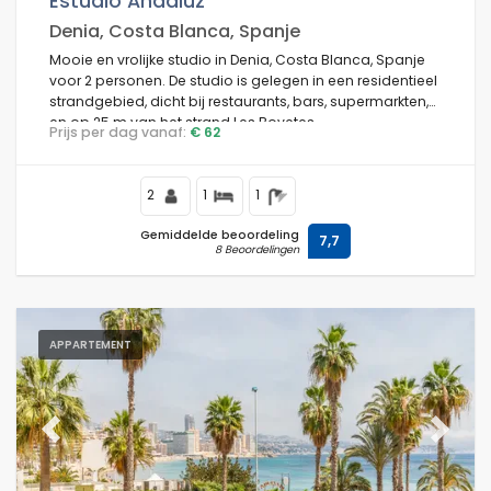
Estudio Andaluz
Denia, Costa Blanca, Spanje
Mooie en vrolijke studio in Denia, Costa Blanca, Spanje
voor 2 personen. De studio is gelegen in een residentieel
Voorwaarden
strandgebied, dicht bij restaurants, bars, supermarkten,
en op 25 m van het strand Les Bovetes.
Prijs per dag vanaf:
€ 62
Optioneel
2
1
1
Gemiddelde beoordeling
7,7
8 Beoordelingen
Afstanden
APPARTEMENT
Comfort
Previous
Next
Diensten