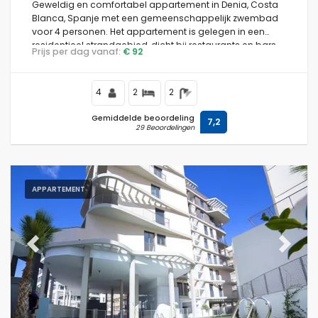
Geweldig en comfortabel appartement in Denia, Costa
Blanca, Spanje met een gemeenschappelijk zwembad
voor 4 personen. Het appartement is gelegen in een
residentieel strandgebied, dicht bij restaurants en bars
Prijs per dag vanaf:
€ 92
en slechts 25 m van het strand van Las Marinas.
4
2
2
Gemiddelde beoordeling
7,2
29 Beoordelingen
APPARTEMENT
Previous
Next