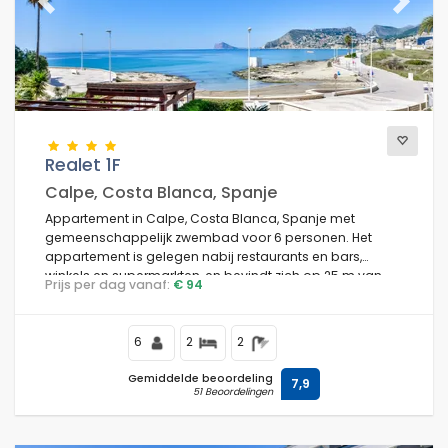
Previous
Next
Realet 1F
Calpe, Costa Blanca, Spanje
Appartement in Calpe, Costa Blanca, Spanje met
gemeenschappelijk zwembad voor 6 personen. Het
appartement is gelegen nabij restaurants en bars,
winkels en supermarkten, en bevindt zich op 25 m van
Prijs per dag vanaf:
€ 94
het strand Cala del Morelló.
6
2
2
Gemiddelde beoordeling
7,9
51 Beoordelingen