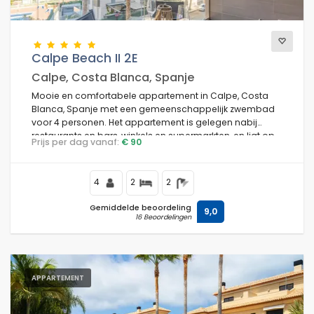
Calpe Beach II 2E
Calpe, Costa Blanca, Spanje
Mooie en comfortabele appartement in Calpe, Costa
Blanca, Spanje met een gemeenschappelijk zwembad
voor 4 personen. Het appartement is gelegen nabij
restaurants en bars, winkels en supermarkten, en ligt op
Prijs per dag vanaf:
€ 90
25 m van Playa de Levante of La Fossa strand.
4
2
2
Gemiddelde beoordeling
9,0
16 Beoordelingen
APPARTEMENT