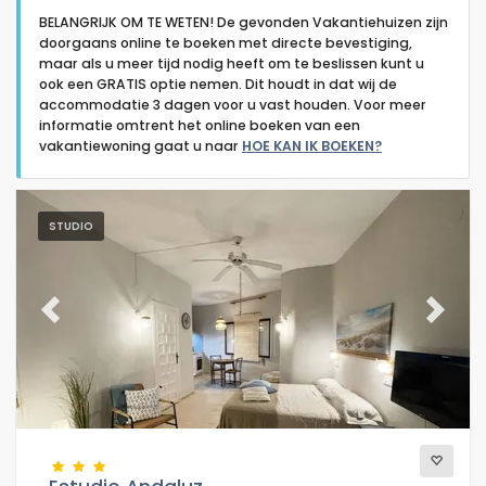
BELANGRIJK OM TE WETEN! De gevonden Vakantiehuizen zijn
doorgaans online te boeken met directe bevestiging,
maar als u meer tijd nodig heeft om te beslissen kunt u
ook een GRATIS optie nemen. Dit houdt in dat wij de
accommodatie 3 dagen voor u vast houden. Voor meer
informatie omtrent het online boeken van een
Type accommodatie
vakantiewoning gaat u naar
HOE KAN IK BOEKEN?
Personen
STUDIO
Slaapkamers
Previous
Next
Badkamers
Populaire diensten