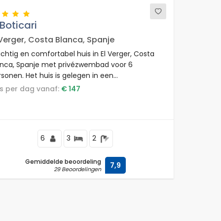
 Boticari
 Verger, Costa Blanca, Spanje
chtig en comfortabel huis in El Verger, Costa
anca, Spanje met privézwembad voor 6
sonen. Het huis is gelegen in een
onstrandgebied, dicht bij restaurants en bars,
rijs per dag vanaf:
€ 147
0 m van het Playa L'Almadrava strand en 0,5
 van de Middellandse Zee.
6
3
2
Gemiddelde beoordeling
7,9
29 Beoordelingen