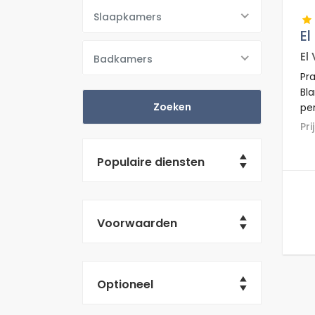
Slaapkamers
El
El
Badkamers
Pra
Bl
per
wo
P
50
km
Populaire diensten
Voorwaarden
Optioneel