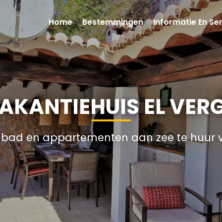
Home
Bestemmingen
Informatie En Se
VAKANTIEHUIS EL VER
mbad en appartementen aan zee te huur 