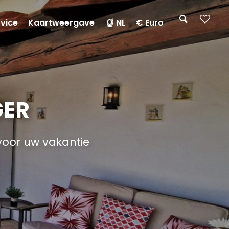
rvice
Kaartweergave
NL
€ Euro
GER
voor uw vakantie