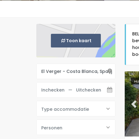
BE
Toon kaart
be
ho
bo
HU
Pr
Type accommodatie
Personen