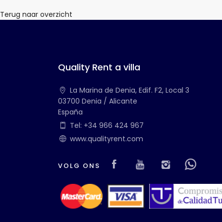
Terug naar overzicht
Quality Rent a villa
La Marina de Denia, Edif. F2, Local 3
03700 Denia / Alicante
España
Tel: +34 966 424 967
www.qualityrent.com
Visit our Facebook
Visit our you
Visit ou
Visi
VOLG ONS