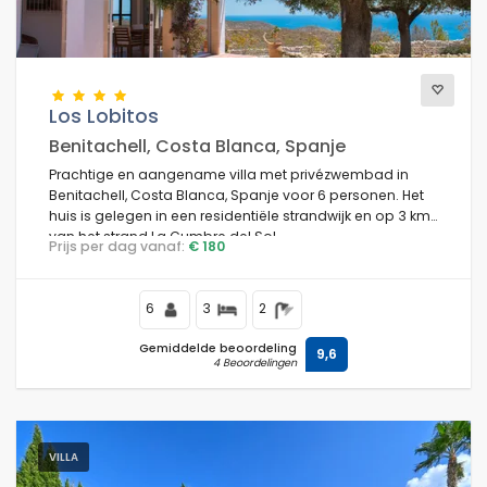
Uitzichten
Los Lobitos
Benitachell, Costa Blanca, Spanje
Extra categorieën
Prachtige en aangename villa met privézwembad in
Benitachell, Costa Blanca, Spanje voor 6 personen. Het
huis is gelegen in een residentiële strandwijk en op 3 km
van het strand La Cumbre del Sol.
Prijs per dag vanaf:
€ 180
6
3
2
Gemiddelde beoordeling
9,6
4 Beoordelingen
VILLA