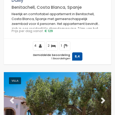
Dailly
Benitachell, Costa Blanca, Spanje
Heerlijk en comfortabel appartement in Benitachell,
Costa Blanca, Spanje met gemeenschappelijk
Voorwaarden
zwembad voor 4 personen. Het appartement bevindt
zich in een residentiële strandomgeving, 3 km van het
Prijs per dag vanaf:
€ 129
strand Cala Moraig en 3 km van Poble Nou de
Benitachell.
Optioneel
4
2
1
Gemiddelde beoordeling
8,4
1 Beoordelingen
Afstanden
VILLA
Comfort
Previous
Next
Diensten