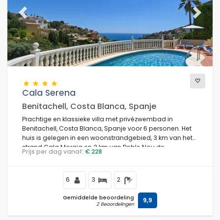
Previous
Next
Cala Serena
Benitachell, Costa Blanca, Spanje
Prachtige en klassieke villa met privézwembad in
Benitachell, Costa Blanca, Spanje voor 6 personen. Het
huis is gelegen in een woonstrandgebied, 3 km van het
strand Cala Moraig en 3 km van Poble Nou de
Prijs per dag vanaf:
€ 228
Benitachell.
6
3
2
Gemiddelde beoordeling
9,9
2 Beoordelingen