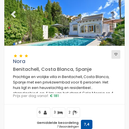
Previous
Next
Nora
Benitachell, Costa Blanca, Spanje
Prachtige en vrolijke villa in Benitachell, Costa Blanca,
Spanje met een privézwembad voor 6 personen. Het
huis ligt in een heuvelachtig en residentieel
strandgebied, op 4 km van het strand Cala Moraig en 4
Prijs per dag vanaf:
€ 181
km van Moraira.
6
3
2
Gemiddelde beoordeling
7,4
7 Beoordelingen