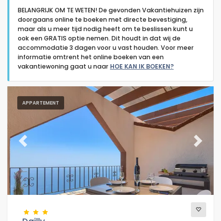
BELANGRIJK OM TE WETEN! De gevonden Vakantiehuizen zijn
doorgaans online te boeken met directe bevestiging,
maar als u meer tijd nodig heeft om te beslissen kunt u
ook een GRATIS optie nemen. Dit houdt in dat wij de
accommodatie 3 dagen voor u vast houden. Voor meer
informatie omtrent het online boeken van een
Type accommodatie
vakantiewoning gaat u naar
HOE KAN IK BOEKEN?
Personen
APPARTEMENT
Slaapkamers
Previous
Next
Badkamers
Populaire diensten