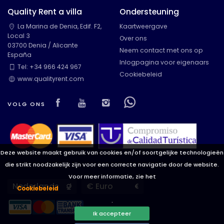
Quality Rent a villa
Ondersteuning
La Marina de Denia, Edif. F2,
Kaartweergave
Local 3
Over ons
03700 Denia / Alicante
Neem contact met ons op
España
Inlogpagina voor eigenaars
Tel: +34 966 424 967
Cookiebeleid
www.qualityrent.com
Visit our Facebook page
Visit our youtube page
Visit our isntagram pag
Visit our Facebowh
VOLG ONS
Deze website maakt gebruik van cookies en/of soortgelijke technologieën
die strikt noodzakelijk zijn voor een correcte navigatie door de website.
Voor meer informatie, zie het
Languages
Currencies
Cookiebeleid
.
Ik accepteer