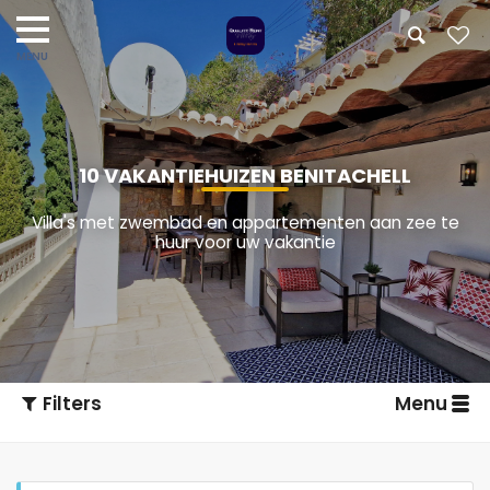
10 VAKANTIEHUIZEN BENITACHELL
Villa's met zwembad en appartementen aan zee te
huur voor uw vakantie
Filters
Menu