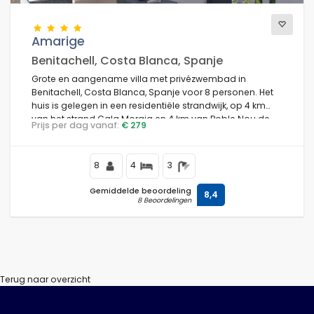
Amarige
Benitachell, Costa Blanca, Spanje
Grote en aangename villa met privézwembad in
Benitachell, Costa Blanca, Spanje voor 8 personen. Het
huis is gelegen in een residentiële strandwijk, op 4 km
van het strand Cala Moraig en 4 km van Poble Nou de
Prijs per dag vanaf:
€ 279
Benitachell.
8
4
3
Gemiddelde beoordeling
8,4
8 Beoordelingen
Terug naar overzicht