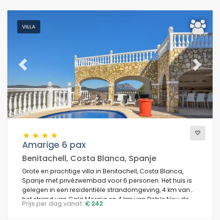
VILLA
Previous
Next
Amarige 6 pax
Benitachell, Costa Blanca, Spanje
Grote en prachtige villa in Benitachell, Costa Blanca,
Spanje met privézwembad voor 6 personen. Het huis is
gelegen in een residentiële strandomgeving, 4 km van
het strand van Cala Moraig en 4 km van Poble Nou de
Prijs per dag vanaf:
€ 242
Benitachell.