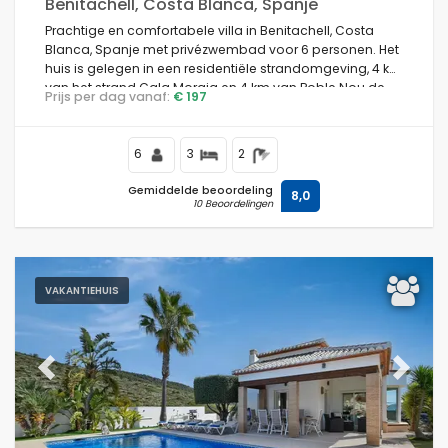
Benitachell, Costa Blanca, Spanje
Prachtige en comfortabele villa in Benitachell, Costa
Blanca, Spanje met privézwembad voor 6 personen. Het
huis is gelegen in een residentiële strandomgeving, 4 km
van het strand Cala Moraig en 4 km van Poble Nou de
Prijs per dag vanaf:
€ 197
Benitachell.
6
3
2
Gemiddelde beoordeling
8,0
10 Beoordelingen
VAKANTIEHUIS
Previous
Next