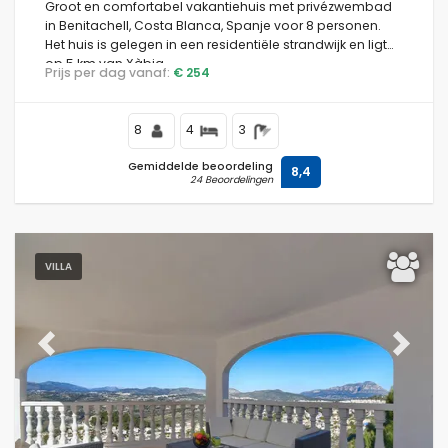
Groot en comfortabel vakantiehuis met privézwembad
in Benitachell, Costa Blanca, Spanje voor 8 personen.
Het huis is gelegen in een residentiële strandwijk en ligt
op 5 km van Xàbia.
Prijs per dag vanaf:
€ 254
8
4
3
Gemiddelde beoordeling
8,4
24 Beoordelingen
VILLA
Previous
Next