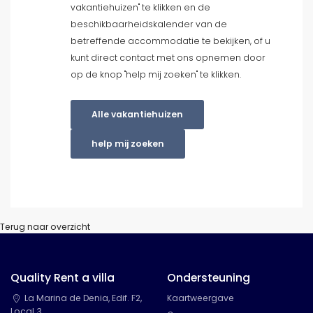
vakantiehuizen" te klikken en de
beschikbaarheidskalender van de
betreffende accommodatie te bekijken, of u
Voorwaarden
kunt direct contact met ons opnemen door
op de knop "help mij zoeken" te klikken.
Alle vakantiehuizen
Optioneel
help mij zoeken
Afstanden
Terug naar overzicht
Comfort
Quality Rent a villa
Ondersteuning
Diensten
La Marina de Denia, Edif. F2,
Kaartweergave
Local 3