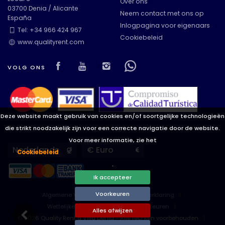
Over ons
03700 Denia / Alicante
Neem contact met ons op
España
Inlogpagina voor eigenaars
Uitzichten
Tel: +34 966 424 967
Cookiebeleid
www.qualityrent.com
Visit our Facebook page
Visit our youtube page
Visit our isntagram pag
Visit our Facebowh
VOLG ONS
Extra categorieën
Deze website maakt gebruik van cookies en/of soortgelijke technologieën
die strikt noodzakelijk zijn voor een correcte navigatie door de website.
Voor meer informatie, zie het
Languages
Currencies
Cookiebeleid
.
Ik accepteer
Voorkeuren
Algemene Voorwaarden
Privacyverklaring
Wettelijke disclaimer
Cookievoorkeuren
Alles afwijzen
© 2026 Quality Rent a Villa Denia - Alle rechten voorbehouden