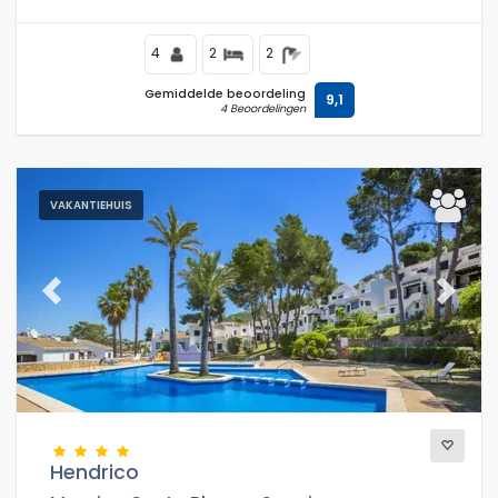
supermarkten, en ligt op 1 km van het strand.
4
2
2
Gemiddelde beoordeling
9,1
4 Beoordelingen
VAKANTIEHUIS
Previous
Next
Hendrico