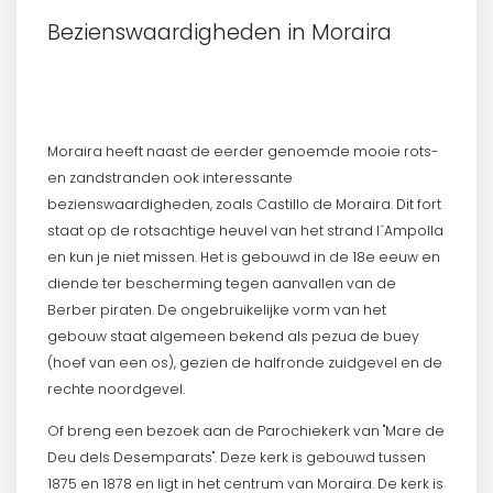
Bezienswaardigheden in Moraira
Moraira heeft naast de eerder genoemde mooie rots-
en zandstranden ook interessante
bezienswaardigheden, zoals Castillo de Moraira. Dit fort
staat op de rotsachtige heuvel van het strand l´Ampolla
en kun je niet missen. Het is gebouwd in de 18e eeuw en
diende ter bescherming tegen aanvallen van de
Berber piraten. De ongebruikelijke vorm van het
gebouw staat algemeen bekend als pezua de buey
(hoef van een os), gezien de halfronde zuidgevel en de
rechte noordgevel.
Of breng een bezoek aan de Parochiekerk van "Mare de
Deu dels Desemparats". Deze kerk is gebouwd tussen
1875 en 1878 en ligt in het centrum van Moraira. De kerk is