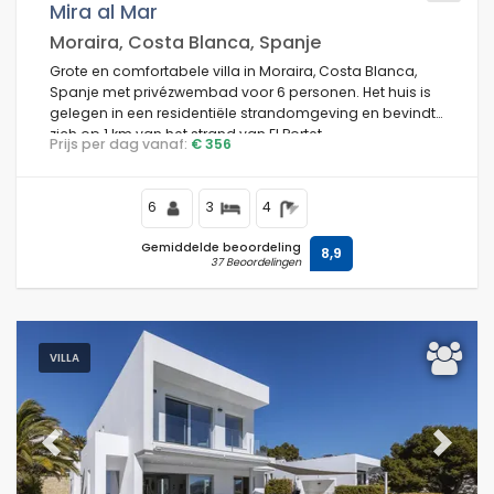
Mira al Mar
Moraira, Costa Blanca, Spanje
Grote en comfortabele villa in Moraira, Costa Blanca,
Spanje met privézwembad voor 6 personen. Het huis is
gelegen in een residentiële strandomgeving en bevindt
zich op 1 km van het strand van El Portet.
Prijs per dag vanaf:
€ 356
6
3
4
Gemiddelde beoordeling
8,9
37 Beoordelingen
VILLA
Previous
Next