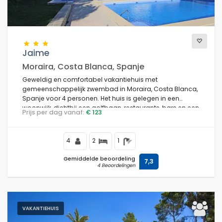
Uitzichten
Jaime
Moraira, Costa Blanca, Spanje
Extra categorieën
Geweldig en comfortabel vakantiehuis met
gemeenschappelijk zwembad in Moraira, Costa Blanca,
Spanje voor 4 personen. Het huis is gelegen in een
woonwijk, dichtbij een golfbaan, restaurants, bars en een
Prijs per dag vanaf:
€ 123
tennisbaan, en ligt op 3 km van het strand.
4
2
1
Gemiddelde beoordeling
7,3
4 Beoordelingen
VAKANTIEHUIS