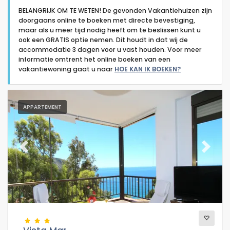
BELANGRIJK OM TE WETEN! De gevonden Vakantiehuizen zijn
doorgaans online te boeken met directe bevestiging,
maar als u meer tijd nodig heeft om te beslissen kunt u
ook een GRATIS optie nemen. Dit houdt in dat wij de
accommodatie 3 dagen voor u vast houden. Voor meer
informatie omtrent het online boeken van een
Type accommodatie
vakantiewoning gaat u naar
HOE KAN IK BOEKEN?
Personen
APPARTEMENT
Slaapkamers
Previous
Next
Badkamers
Populaire diensten