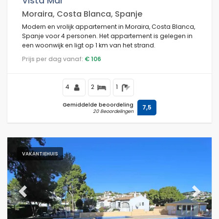
Vista Mar
Moraira, Costa Blanca, Spanje
Modern en vrolijk appartement in Moraira, Costa Blanca,
Spanje voor 4 personen. Het appartement is gelegen in
Voorwaarden
een woonwijk en ligt op 1 km van het strand.
Prijs per dag vanaf:
€ 106
Optioneel
4
2
1
Gemiddelde beoordeling
7,5
20 Beoordelingen
Afstanden
VAKANTIEHUIS
Comfort
Previous
Next
Diensten