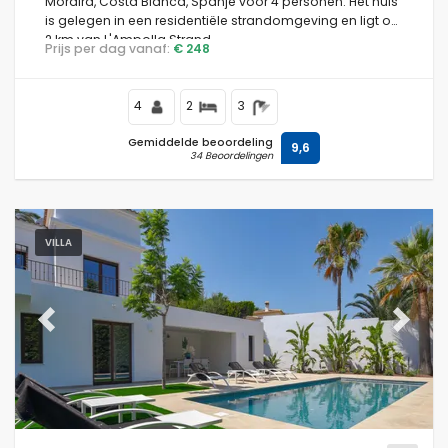
Moraira, Costa Blanca, Spanje voor 4 personen. Het huis
is gelegen in een residentiële strandomgeving en ligt op
2 km van L'Ampolla Strand.
Prijs per dag vanaf:
€ 248
4
2
3
Gemiddelde beoordeling
9,6
34 Beoordelingen
VILLA
Previous
Next