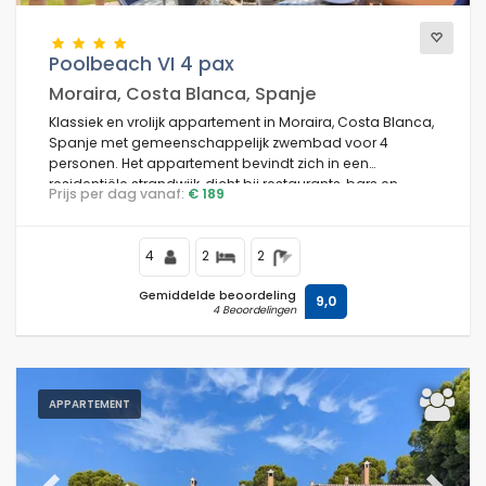
Poolbeach VI 4 pax
Moraira, Costa Blanca, Spanje
Klassiek en vrolijk appartement in Moraira, Costa Blanca,
Spanje met gemeenschappelijk zwembad voor 4
personen. Het appartement bevindt zich in een
residentiële strandwijk, dicht bij restaurants, bars en
Prijs per dag vanaf:
€ 189
winkels, op 50 meter van het strand Playa Platgetes en
50 meter van de Middellandse Zee.
4
2
2
Gemiddelde beoordeling
9,0
4 Beoordelingen
APPARTEMENT