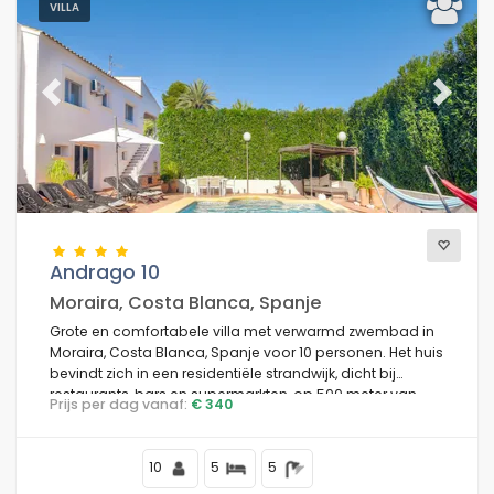
VILLA
Previous
Next
Andrago 10
Moraira, Costa Blanca, Spanje
Grote en comfortabele villa met verwarmd zwembad in
Moraira, Costa Blanca, Spanje voor 10 personen. Het huis
bevindt zich in een residentiële strandwijk, dicht bij
restaurants, bars en supermarkten, op 500 meter van
Prijs per dag vanaf:
€ 340
Cala Andrago strand en 0,5 km van de Middellandse
Zee.
10
5
5