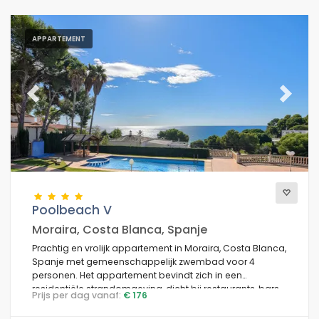
APPARTEMENT
Previous
Next
Poolbeach V
Moraira, Costa Blanca, Spanje
Prachtig en vrolijk appartement in Moraira, Costa Blanca,
Spanje met gemeenschappelijk zwembad voor 4
personen. Het appartement bevindt zich in een
residentiële strandomgeving, dicht bij restaurants, bars
Prijs per dag vanaf:
€ 176
en winkels, op 50 meter van het Playa Platgetes strand
en 50 meter van de Middellandse Zee.