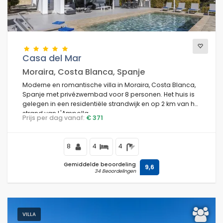
Casa del Mar
Moraira, Costa Blanca, Spanje
Moderne en romantische villa in Moraira, Costa Blanca,
Spanje met privézwembad voor 8 personen. Het huis is
gelegen in een residentiële strandwijk en op 2 km van het
strand van L'Ampolla.
Prijs per dag vanaf:
€ 371
8
4
4
Gemiddelde beoordeling
9,6
34 Beoordelingen
VILLA