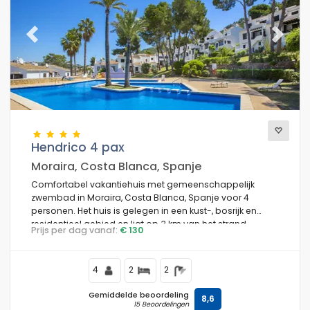
Previous
Next
Hendrico 4 pax
Moraira, Costa Blanca, Spanje
Comfortabel vakantiehuis met gemeenschappelijk
zwembad in Moraira, Costa Blanca, Spanje voor 4
personen. Het huis is gelegen in een kust-, bosrijk en
residentieel gebied en ligt op 3 km van het strand.
Prijs per dag vanaf:
€ 130
4
2
2
Gemiddelde beoordeling
8,6
15 Beoordelingen