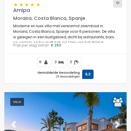
Amipa
Moraira, Costa Blanca, Spanje
Moderne en luxe villa met verwarmd zwembad in
Moraira, Costa Blanca, Spanje voor 6 personen. De villa
is gelegen in een kustgebied, dicht bij restaurants, bars
en winkels, en bevindt zich op 1 km van het strand.
Prijs per dag vanaf:
€ 293
6
3
3
Gemiddelde beoordeling
9,3
25 Beoordelingen
VILLA
Previous
Next