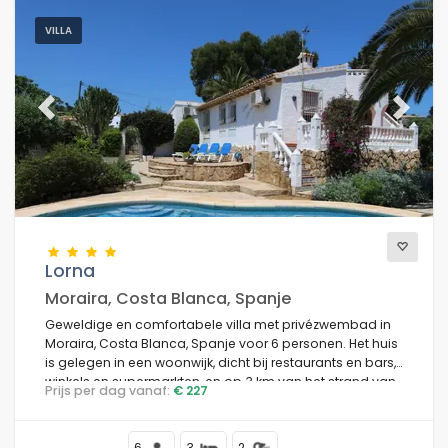
VILLA
Previous
Next
Lorna
Moraira, Costa Blanca, Spanje
Geweldige en comfortabele villa met privézwembad in
Moraira, Costa Blanca, Spanje voor 6 personen. Het huis
is gelegen in een woonwijk, dicht bij restaurants en bars,
winkels en supermarkten, en op 3 km van het strand van
Prijs per dag vanaf:
€ 227
Ampolla.
6
3
2