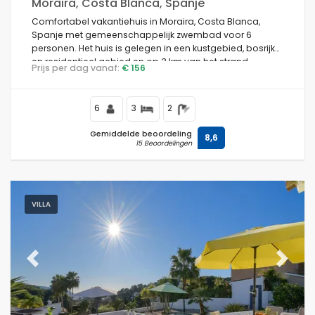
Moraira, Costa Blanca, Spanje
Comfortabel vakantiehuis in Moraira, Costa Blanca,
Spanje met gemeenschappelijk zwembad voor 6
personen. Het huis is gelegen in een kustgebied, bosrijk
en residentieel gebied en op 3 km van het strand.
Prijs per dag vanaf:
€ 156
6
3
2
Gemiddelde beoordeling
8,6
15 Beoordelingen
VILLA
Previous
Next