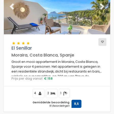
Previous
Next
El Senillar
Moraira, Costa Blanca, Spanje
Groot en mooi appartement in Moraira, Costa Blanca,
Spanje voor 4 personen. Het appartement is gelegen in
een residentiële strandwijk, dicht bij restaurants en bars,
winkels en supermarkten, op 200 m van Playa de
Prijs per dag vanaf:
€ 158
L'Ampolla strand en op 0,2 km van de Middellandse Zee.
4
2
1
Gemiddelde beoordeling
8,5
16 Beoordelingen