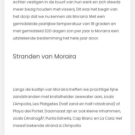
echter vestigen in de buurt van hun werk en zich steeds
meer bezig houden met visserij. Dit was het begin van
het dorp dat we nu kennen als Moraira. Met een
gemiddelde jaarlijkse temperatuur van 18 graden en
met gemiddeld 320 dagen zon per jaar is Moraira een
uitstekende bestemming het hele jaar door.
Stranden van Moraira
Langs de kustlijn van Moraira treffen we prachtige fijne
zandstranden met kristalhelder zeewater aan, zoals
L'Ampolla, Les Platgetes (half zand en half rotsstrand) of
Playa del Portet. Daarnaast zijn er ook kleine inhammen,
zoals L'AndragÃ³, Punta Estrella, Cap Blanc en La Cala. Het
meest bekende strand is L'Ampolla.