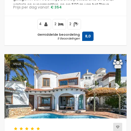
winkels en supermarkten, en op 500 m van het Playa
Prijs per dag vanaf:
€ 354
Ampolla-strand.
4
2
2
Gemiddelde beoordeling
8,0
9 Beoordelingen
VILLA
Previous
Next