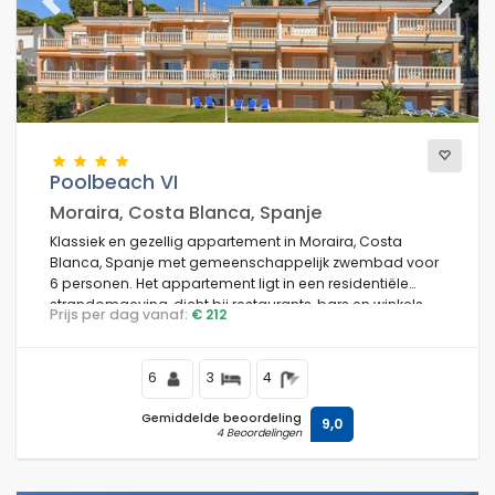
Previous
Next
Poolbeach VI
Moraira, Costa Blanca, Spanje
Klassiek en gezellig appartement in Moraira, Costa
Blanca, Spanje met gemeenschappelijk zwembad voor
6 personen. Het appartement ligt in een residentiële
strandomgeving, dicht bij restaurants, bars en winkels,
Prijs per dag vanaf:
€ 212
op 50 m van Platgetes Strand en 0,05 km van de
Middellandse Zee.
6
3
4
Gemiddelde beoordeling
9,0
4 Beoordelingen