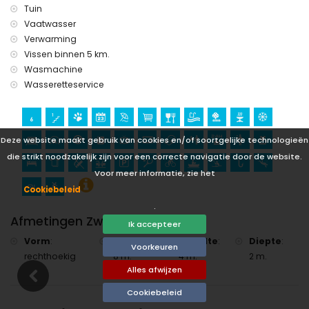
Tuin
monument (Denia) en historische plaats (Denia) (binnen 10
kilometer van de accommodatie)
Vaatwasser
Verwarming
Sport
Vissen binnen 5 km.
tennis, fietsen, kanoën, kajakken, vissen, duiken, snorkelen en
Wasmachine
surfen (binnen 5 kilometer van de villa)
Wasseretteservice
paardrijden en wandelen (binnen 10 kilometer van de villa)
Deze website maakt gebruik van cookies en/of soortgelijke technologieën
die strikt noodzakelijk zijn voor een correcte navigatie door de website.
Voor meer informatie, zie het
Cookiebeleid
.
Afmetingen Zwembad
Ik accepteer
Vorm
:
Lengte
:
Breedte
:
Diepte
:
Voorkeuren
rechthoekig
8 m.
4 m.
2 m.
Alles afwijzen
Cookiebeleid