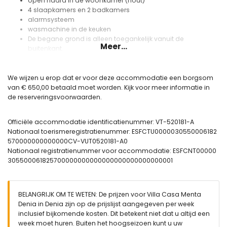
open haard in de woonkamer (hout)
4 slaapkamers en 2 badkamers
alarmsysteem
wasmachine in de keuken
De begane grond is alleen toegankelijk vanuit de
Meer...
buitenkant.
Keuken
We wijzen u erop dat er voor deze accommodatie een borgsom
keuken met gasfornuis, elektrische oven, magnetron,
van € 650,00 betaald moet worden. Kijk voor meer informatie in
vaatwasser, koelkast-vriezer, koffiezetapparaat, waterkoker,
de reserveringsvoorwaarden.
toaster en sapcentrifuge
Slaapkamers en badkamers
Officiële accommodatie identificatienummer: VT-520181-A
slaapkamer met stapelbed
Nationaal toerismeregistratienummer: ESFCTU0000030550006182
slaapkamer met airconditioning en queen-size bed (200 bij
570000000000000CV-VUT0520181-A0
160 cm)
Nationaal registratienummer voor accommodatie: ESFCNT00000
slaapkamer met tweepersoonsbed (190 bij 140 cm)
305500061825700000000000000000000000000001
slaapkamer met 2 eenpersoonsbedden (200 bij 90 cm)
badkamer met wastafel, bad, toilet en haardroger
badkamer met wastafel, douche en toilet
BELANGRIJK OM TE WETEN: De prijzen voor Villa Casa Menta
Buitenruimte van de villa
Denia in Denia zijn op de prijslijst aangegeven per week
inclusief bijkomende kosten. Dit betekent niet dat u altijd een
omheind perceel
week moet huren. Buiten het hoogseizoen kunt u uw
privézwembad van 8 m x 4 m en 2 m diep