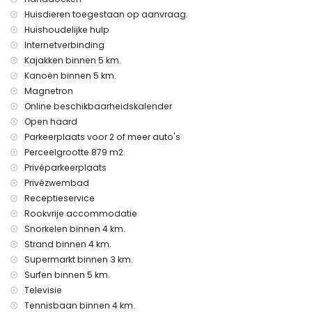
De accommodatie is zeer geschikt voor gezinnen met
Huisdieren toegestaan op aanvraag.
kinderen
Huishoudelijke hulp
Faciliteiten en diensten inbegrepen in de huurprijs van de villa
Internetverbinding
Kajakken binnen 5 km.
internet (WiFi)
Kanoën binnen 5 km.
stofzuiger en strijkijzer en strijkplank
bedlinnen en handdoeken
Magnetron
receptiedienst en 24-uurs noodservice
Online beschikbaarheidskalender
wekelijkse schoonmaakdienst
Open haard
Parkeerplaats voor 2 of meer auto's
Faciliteiten en diensten tegen extra kosten
Perceelgrootte 879 m2.
wasserijservice
Privéparkeerplaats
verwarming en airconditioning
Privézwembad
2 extra bedden en kinderbedden/ledikanten (op aanvraag)
Receptieservice
Entertainment en vrijetijdsactiviteiten voor uw vakantie in
Rookvrije accommodatie
Denia, Costa Blanca
Snorkelen binnen 4 km.
theater, discotheek, nachtclub, bar en promenade (binnen
Strand binnen 4 km.
5 kilometer van het huis)
Supermarkt binnen 3 km.
Bezienswaardigheden en cultuur in Denia, Costa Blanca
Surfen binnen 5 km.
Televisie
museum, kerk, kasteel (Denia) en ruïne (binnen 5 kilometer
Tennisbaan binnen 4 km.
van de accommodatie)