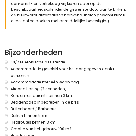
aankomst- en vertrekdag vrij kiezen door op de
tuin met bomen en tuinmeubilair met ligstoelen
beschikbaarheidskalender de gewenste data aan te klikken,
2 terrassen, waarvan 1 overdekt
de huur wordt automatisch berekend. Indien gewenst kunt u
barbecue
direct online boeken met onmiddellijke bevestiging.
buitendouche
buiten zitgedeelte en buiten eetgedeelte
privé garageplek en 4 privé omheinde parkeerplaatsen
Meer informatie
Bijzonderheden
dichtstbijzijnde stad: Denia (binnen 3 kilometer van de villa)
dichtstbijzijnde oever of kust binnen 4 kilometer van de villa
24/7 telefonische assistentie
dichtstbijzijnde strand: Las Marinas (binnen 4 kilometer van
Accommodatie geschikt voor het aangegeven aantal
de villa)
personen.
dichtstbijzijnde haven: Denia (binnen 4 kilometer van de
villa)
Accommodatie met één woonlaag.
dichtstbijzijnde park: Centro Denia (binnen 4 kilometer van
Airconditioning (2 eenheden)
de villa)
Bars en restaurants binnen 3 km.
dichtstbijzijnde luchthaven: Alicante (> 100 kilometer)
Beddengoed inbegrepen in de prijs
tweede dichtstbijzijnde luchthaven: Valencia (> 100
Buitenhaard / Barbecue
kilometer)
Duiken binnen 5 km.
nabij openbaar vervoer: bus binnen 4 kilometer en trein
binnen 3 kilometer
Fietsroutes binnen 3 km.
roken niet toegestaan
Grootte van het gebouw 100 m2.
gelieve te overleggen of huisdieren zijn toegestaan
Handdoeken