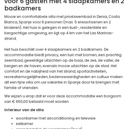
voor 6 gasten met 4 slaapkamers en 2
badkamers
Mooie en comfortabele villa met privézwembad in Denia, Costa
Blanca, Spanje voor 6 personen (max. 5 erwachsenen en 2
kinderen). Het huis is gelegen in een kust-, residentiële en
bergachtige omgeving, en ligt op 4 km van het Las Marinas-
strand.
Het huis beschikt over 4 slaapkamers en 2 badkamers. De
accommodatie biedt privacy, een tuin met bomen, een prachtig
zwembad, geweldige uitzichten op de baai, de zee, de vallei, de
bergen en de haven, evenals mooie uitzichten op de stad. Het
comfort en de nabijheid van het strand, sportactiviteiten,
recreatiemogelijkheden, bezienswaardigheden en cultuur maken
dit een fijne villa om uw vakantie in Spanje door te brengen met
familie of vrienden.
We wijzen u erop dat er voor deze accommodatie een borgsom
van € 650,00 betaald moet worden.
Interieur van de villa
woonkamer met airconditioning en televisie
eetkamer